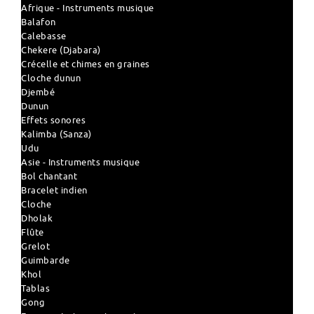
Afrique - Instruments musique
Balafon
Calebasse
Chekere (Djabara)
Crécelle et chimes en graines
Cloche dunun
Djembé
Dunun
Effets sonores
Kalimba (Sanza)
Udu
Asie - Instruments musique
Bol chantant
Bracelet indien
Cloche
Dholak
Flûte
Grelot
Guimbarde
Khol
Tablas
Gong