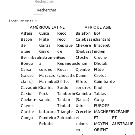
Rechercher
Instruments
AMÉRIQUE LATINE
AFRIQUE
ASIE
Alfaia
Cuica
Reco
Balafon
Bol
Bâton
Flûte
reco
Calebasse
chantant
de
Ganza
Repique
Chekere
Bracelet
pluie
Güiro
de
(Djabara)
indien
Berimbau
Instruments
Mao
Cloche
Cloche
Bongo
à
Repinique
dunun
Dholak
Caixa
cordes
Rocar
Djembé
Flûte
(caisse
Maracas
(chocalho)
Dunun
Grelot
claire)
Marimbula
Sifflet
Effets
Guimbarde
Cavaquinho
Ocarina
Surdo
sonores
Khol
Caxixi
Pack
Tamborim
Kalimba
Tablas
Chekere
samba
Tantan
(Sanza)
Gong
Claves
-
Timbal
Udu
EUROPE
Cloche
batucada
Triangle
Crécelle
MAGHREB
OCÉANIE
Conga
Pandeiro
Zabumba
et
ET
ET
Rebolo
chimes
MOYEN-
AUSTRALIE
en
ORIENT