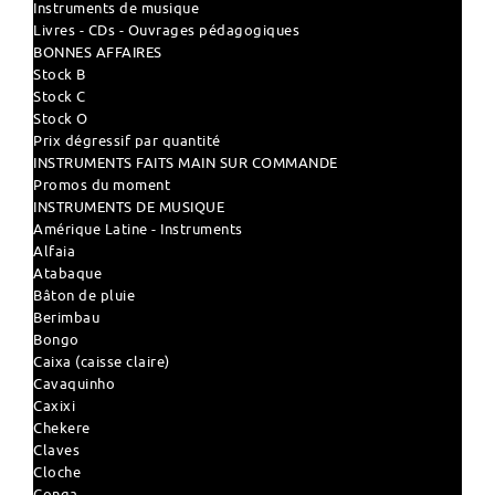
Instruments de musique
Livres - CDs - Ouvrages pédagogiques
BONNES AFFAIRES
Stock B
Stock C
Stock O
Prix dégressif par quantité
INSTRUMENTS FAITS MAIN SUR COMMANDE
Promos du moment
INSTRUMENTS DE MUSIQUE
Amérique Latine - Instruments
Alfaia
Atabaque
Bâton de pluie
Berimbau
Bongo
Caixa (caisse claire)
Cavaquinho
Caxixi
Chekere
Claves
Cloche
Conga