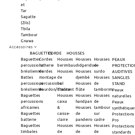
et
Tar
Sagatte
(Zils)
Tbila
Tambour
Gnawa
Accessoires
BAGUETTES
CORDE
HOUSSES
Baguettes
Cordes
Housses
Housses
Housses
PEAUX
percussions
lutherie
berimbau
didgeridoo
de
PROTECTIO
brésiliennes
Cordes
Housses
Housses
surdo
AUDITIVES
Battes
montage
de
djembé
Housses
SANGLES
percussions
percussions
bol
Housses
de
STAND
brésiliennes
Bourdon/Timbre
chantant
flûte
tamborim
Peaux
Baguettes
Housses
Housses
Housses
naturelles
percussions
caixa
handpan
de
Peaux
africaines
&
Housses
tambour
synthétique
Baguettes
caisse-
de
sur
Protections
batterie
claire
pandeiro
cadre
Pro
Baguettes
Housses
Housses
Housses
Protections
timbales
de
de
de
standards