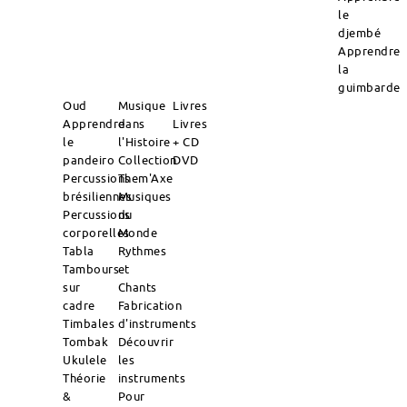
le
djembé
Apprendre
la
guimbarde
Oud
Musique
Livres
Apprendre
dans
Livres
le
l'Histoire
+ CD
pandeiro
Collection
DVD
Percussions
Them'Axe
brésiliennes
Musiques
Percussions
du
corporelles
Monde
Tabla
Rythmes
Tambours
et
sur
Chants
cadre
Fabrication
Timbales
d'instruments
Tombak
Découvrir
Ukulele
les
Théorie
instruments
&
Pour