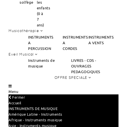
solfège
les
enfants
(0 à
7
ans)
Musicothérapie
INSTRUMENTS
INSTRUMENTS
INSTRUMENTS
A
A
A VENTS
PERCUSSION
CORDES
Eveil Musical
Instruments de
LIVRES - CDS -
musique
OUVRAGES
PEDAGOGIQUES
OFFRE SPECIALE
Menu
Fermer
Accueil
INSTRUMENTS DE MUSIQUE
Amérique Latine - Instruments
Afrique - Instruments musique
Asie - Instruments musique