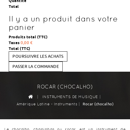
Quantité
Total
Il y a un produit dans votre
panier
Produits total (TTC)
Taxes
0,00 €
Total (TTC)
POURSUIVRE LES ACHATS
PASSER LA COMMANDE
ROCAR (CHOCALHO)
|
|
INSTRUMENTS DE MUSIQUE
|
Rocar (chocalho)
Amérique Latine - Instruments
Le chocalho, chapinhas ou rocar, est un instrument de