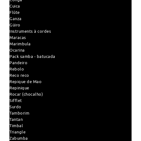
Cuica
Flûte
Ganza
Güiro
Instruments à cordes
Maracas
Marimbula
Ocarina
Pack samba - batucada
Pandeiro
Rebolo
Reco reco
Repique de Mao
Repinique
Rocar (chocalho)
Sifflet
Surdo
Tamborim
Tantan
Timbal
Triangle
Zabumba