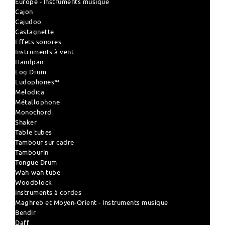
Europe - Instruments musique
Cajon
Cajudoo
Castagnette
Effets sonores
Instruments à vent
Handpan
Log Drum
Ludophones™
Melodica
Métallophone
Monochord
Shaker
Table tubes
Tambour sur cadre
Tambourin
Tongue Drum
Wah-wah tube
Woodblock
Instruments à cordes
Maghreb et Moyen-Orient - Instruments musique
Bendir
Daff