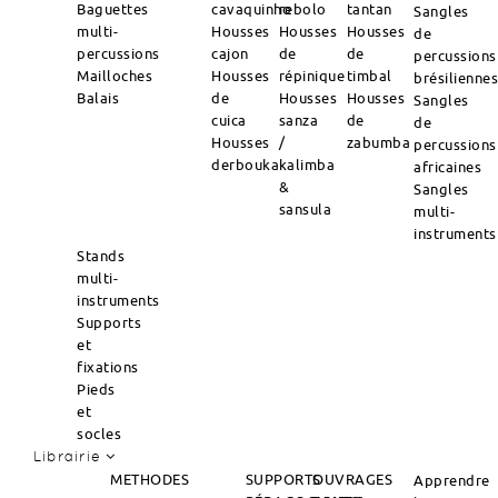
Baguettes
cavaquinho
rebolo
tantan
Sangles
multi-
Housses
Housses
Housses
de
percussions
cajon
de
de
percussions
Mailloches
Housses
répinique
timbal
brésilienne
Balais
de
Housses
Housses
Sangles
cuica
sanza
de
de
Housses
/
zabumba
percussions
derbouka
kalimba
africaines
&
Sangles
sansula
multi-
instruments
Stands
multi-
instruments
Supports
et
fixations
Pieds
et
socles
Librairie
METHODES
SUPPORTS
OUVRAGES
Apprendre