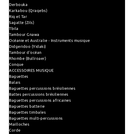
Derbouka
Karkabou (Qraqebs)
Riq et Tar
Sagatte (Zils)
Tbila
Tambour Gnawa
Océanie et Australie - Instruments musique
Didgeridoo (Yidaki)
Tambour d'océan
Rhombe (Bullroaer)
Conque
ACCESSOIRES MUSIQUE
Baguettes
Balais
Baguettes percussions brésiliennes
Battes percussions brésiliennes
Baguettes percussions africaines
Baguettes batterie
Baguettes timbales
Baguettes multi-percussions
Mailloches
Corde