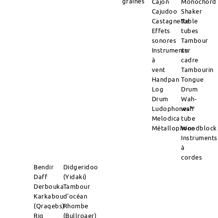
graines
Cajon
Monochord
Cajudoo
Shaker
Castagnette
Table
Effets
tubes
sonores
Tambour
Instruments
sur
à
cadre
vent
Tambourin
Handpan
Tongue
Log
Drum
Drum
Wah-
Ludophones™
wah
Melodica
tube
Métallophone
Woodblock
Instruments
à
cordes
Bendir
Didgeridoo
Daff
(Yidaki)
Derbouka
Tambour
Karkabou
d'océan
(Qraqebs)
Rhombe
Riq
(Bullroaer)