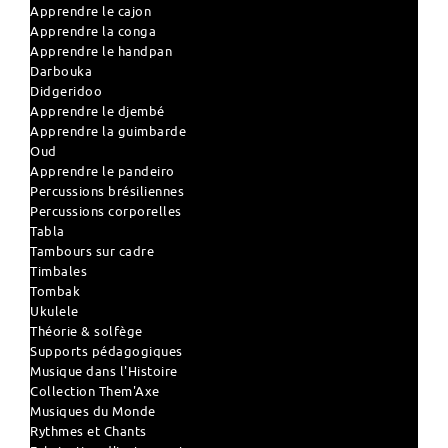
Apprendre le cajon
Apprendre la conga
Apprendre le handpan
Darbouka
Didgeridoo
Apprendre le djembé
Apprendre la guimbarde
Oud
Apprendre le pandeiro
Percussions brésiliennes
Percussions corporelles
Tabla
Tambours sur cadre
Timbales
Tombak
Ukulele
Théorie & solfège
Supports pédagogiques
Musique dans l'Histoire
Collection Them'Axe
Musiques du Monde
Rythmes et Chants