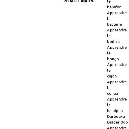
PÉDAGOGIQUES
DIVERS
le
balafon
Apprendre
la
batterie
Apprendre
le
bodhran
Apprendre
le
bongo
Apprendre
le
cajon
Apprendre
la
conga
Apprendre
le
handpan
Darbouka
Didgeridoo
Apprendre