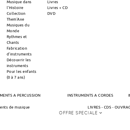
Musique dans
Livres
l'Histoire
Livres + CD
Collection
DVD
Them'Axe
Musiques du
Monde
Rythmes et
Chants
Fabrication
d'instruments
Découvrir les
instruments
Pour les enfants
(0 à 7 ans)
MENTS A PERCUSSION
INSTRUMENTS A CORDES
ments de musique
LIVRES - CDS - OUVR
OFFRE SPECIALE