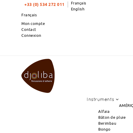
Français
+33 (0) 534 272 011
English
Français
Mon compte
Contact
Connexion
TOP PRODUITS DU MOIS : NOU
Instruments
AMÉRIQ
Alfaia
Bâton de pluie
Berimbau
Bongo