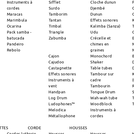
Instruments à
Sifflet
Cloche dunun
cordes
Surdo
Djembé
Maracas
Tamborim
Dunun
Marimbula
Tantan
Effets sonores
Ocarina
Timbal
Kalimba (Sanza)
Pack samba -
Triangle
Udu
batucada
Zabumba
Crécelle et
Pandeiro
chimes en
Rebolo
graines
Cajon
Monochord
Cajudoo
Shaker
Castagnette
Table tubes
Effets sonores
Tambour sur
Instruments à
cadre
vent
Tambourin
R
Handpan
Tongue Drum
S
Log Drum
Wah-wah tube
Ludophones™
Woodblock
Melodica
Instruments à
Métallophone
cordes
TTES
CORDE
HOUSSES
Cordes lutherie
Housses
Housses