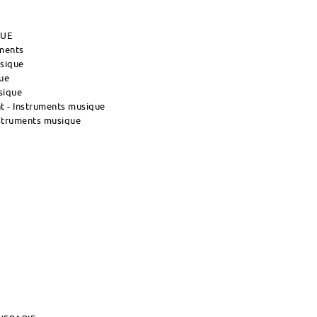
QUE
uments
usique
ue
sique
 - Instruments musique
nstruments musique