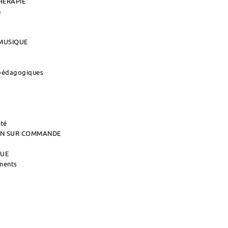
HERAPIE
n
MUSIQUE
 pédagogiques
ité
AIN SUR COMMANDE
QUE
uments