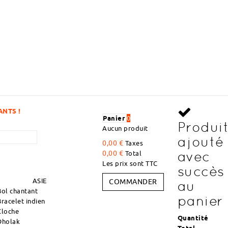
DÉCOUVREZ DES ARTICLES À DES
Panier
0
Produi
Aucun produit
ajouté
0,00 €
Taxes
avec
0,00 €
Total
Les prix sont TTC
succès
ASIE
COMMANDER
au
Bol chantant
panier
Bracelet indien
Cloche
Quantité
Dholak