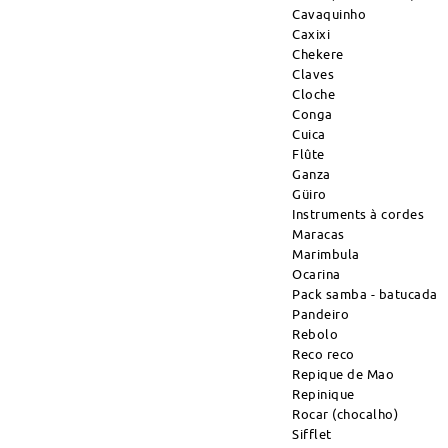
Cavaquinho
Caxixi
Chekere
Claves
Cloche
Conga
Cuica
Flûte
Ganza
Güiro
Instruments à cordes
Maracas
Marimbula
Ocarina
Pack samba - batucada
Pandeiro
Rebolo
Reco reco
Repique de Mao
Repinique
Rocar (chocalho)
Sifflet