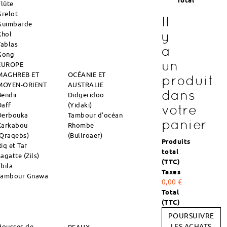
Total
Flûte
Grelot
Il
Guimbarde
y
Khol
Tablas
a
Gong
un
EUROPE
MAGHREB ET
OCÉANIE ET
produit
MOYEN-ORIENT
AUSTRALIE
dans
Bendir
Didgeridoo
Daff
(Yidaki)
votre
Derbouka
Tambour d'océan
panier
Karkabou
Rhombe
(Qraqebs)
(Bullroaer)
Produits
iq et Tar
total
agatte (Zils)
(TTC)
Tbila
Taxes
Tambour Gnawa
0,00 €
Total
(TTC)
POURSUIVRE
Housses de
LES ACHATS