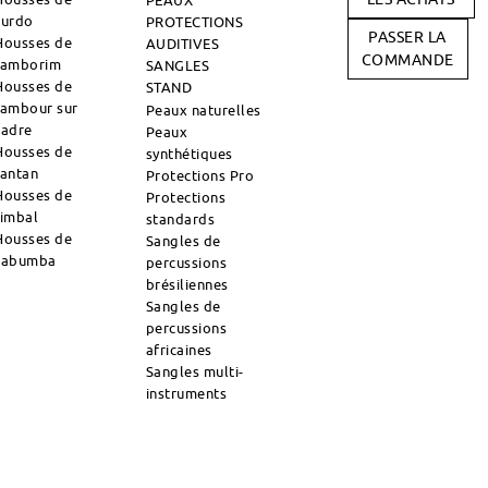
PEAUX
surdo
PROTECTIONS
PASSER LA
Housses de
AUDITIVES
COMMANDE
tamborim
SANGLES
Housses de
STAND
tambour sur
Peaux naturelles
cadre
Peaux
Housses de
synthétiques
tantan
Protections Pro
Housses de
Protections
timbal
standards
Housses de
Sangles de
zabumba
percussions
brésiliennes
Sangles de
percussions
africaines
Sangles multi-
instruments