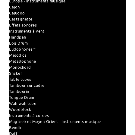
Europe - Instruments musique
Cajon
Cajudoo
Castagnette
Effets sonores
Instruments à vent
Handpan
Log Drum
Ludophones™
Melodica
Métallophone
Monochord
Shaker
Table tubes
Tambour sur cadre
Tambourin
Tongue Drum
Wah-wah tube
Woodblock
Instruments à cordes
Maghreb et Moyen-Orient - Instruments musique
Bendir
Daff