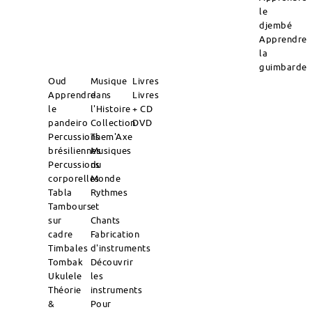
le
djembé
Apprendre
la
guimbarde
Oud
Musique
Livres
Apprendre
dans
Livres
le
l'Histoire
+ CD
pandeiro
Collection
DVD
Percussions
Them'Axe
brésiliennes
Musiques
Percussions
du
corporelles
Monde
Tabla
Rythmes
Tambours
et
sur
Chants
cadre
Fabrication
Timbales
d'instruments
Tombak
Découvrir
Ukulele
les
Théorie
instruments
&
Pour