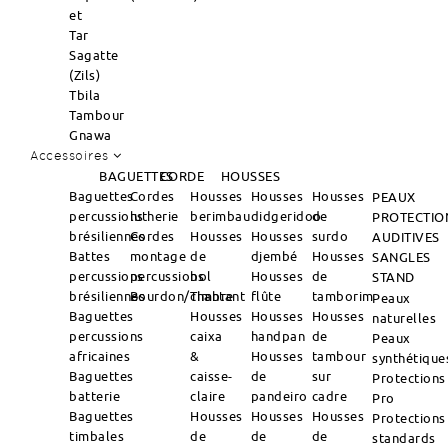
et
Tar
Sagatte
(Zils)
Tbila
Tambour
Gnawa
Accessoires
BAGUETTES
CORDE
HOUSSES
Baguettes
Cordes
Housses
Housses
Housses
PEAUX
percussions
lutherie
berimbau
didgeridoo
de
PROTECTIO
brésiliennes
Cordes
Housses
Housses
surdo
AUDITIVES
Battes
montage
de
djembé
Housses
SANGLES
percussions
percussions
bol
Housses
de
STAND
brésiliennes
Bourdon/Timbre
chantant
flûte
tamborim
Peaux
Baguettes
Housses
Housses
Housses
naturelles
percussions
caixa
handpan
de
Peaux
africaines
&
Housses
tambour
synthétique
Baguettes
caisse-
de
sur
Protections
batterie
claire
pandeiro
cadre
Pro
Baguettes
Housses
Housses
Housses
Protections
timbales
de
de
de
standards