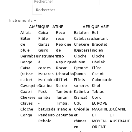
Rechercher
Instruments
AMÉRIQUE LATINE
AFRIQUE
ASIE
Alfaia
Cuica
Reco
Balafon
Bol
Bâton
Flûte
reco
Calebasse
chantant
de
Ganza
Repique
Chekere
Bracelet
pluie
Güiro
de
(Djabara)
indien
Berimbau
Instruments
Mao
Cloche
Cloche
Bongo
à
Repinique
dunun
Dholak
Caixa
cordes
Rocar
Djembé
Flûte
(caisse
Maracas
(chocalho)
Dunun
Grelot
claire)
Marimbula
Sifflet
Effets
Guimbarde
Cavaquinho
Ocarina
Surdo
sonores
Khol
Caxixi
Pack
Tamborim
Kalimba
Tablas
Chekere
samba
Tantan
(Sanza)
Gong
Claves
-
Timbal
Udu
EUROPE
Cloche
batucada
Triangle
Crécelle
MAGHREB
OCÉANIE
Conga
Pandeiro
Zabumba
et
ET
ET
Rebolo
chimes
MOYEN-
AUSTRALIE
en
ORIENT