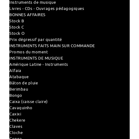
Instruments de musique
Livres - CDs - Ouvrages pédagogiques
BONNES AFFAIRES
Stock B
Stock C
Stock O
Prix dégressif par quantité
INSTRUMENTS FAITS MAIN SUR COMMANDE
Promos du moment
INSTRUMENTS DE MUSIQUE
Amérique Latine - Instruments
Alfaia
Atabaque
Bâton de pluie
Berimbau
Bongo
Caixa (caisse claire)
Cavaquinho
Caxixi
Chekere
Claves
Cloche
Conga