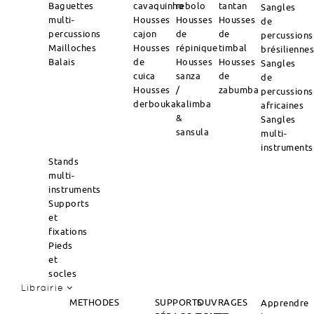
Baguettes
cavaquinho
rebolo
tantan
Sangles
multi-
Housses
Housses
Housses
de
percussions
cajon
de
de
percussions
Mailloches
Housses
répinique
timbal
brésilienne
Balais
de
Housses
Housses
Sangles
cuica
sanza
de
de
Housses
/
zabumba
percussions
derbouka
kalimba
africaines
&
Sangles
sansula
multi-
instruments
Stands
multi-
instruments
Supports
et
fixations
Pieds
et
socles
Librairie
METHODES
SUPPORTS
OUVRAGES
Apprendre