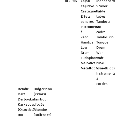
graines
Cajon
Monochord
Cajudoo
Shaker
Castagnette
Table
Effets
tubes
sonores
Tambour
Instruments
sur
à
cadre
vent
Tambourin
Handpan
Tongue
Log
Drum
Drum
Wah-
Ludophones™
wah
Melodica
tube
Métallophone
Woodblock
Instruments
à
cordes
Bendir
Didgeridoo
Daff
(Yidaki)
Derbouka
Tambour
Karkabou
d'océan
(Qraqebs)
Rhombe
Riq
(Bullroaer)