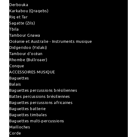
Derbouka
Karkabou (Qraqebs)
Riq et Tar
Sagatte (Zils)
Tbila
Tambour Gnawa
Océanie et Australie - Instruments musique
Didgeridoo (Yidaki)
Tambour d'océan
Rhombe (Bullroaer)
Conque
ACCESSOIRES MUSIQUE
Baguettes
Balais
Baguettes percussions brésiliennes
Battes percussions brésiliennes
Baguettes percussions africaines
Baguettes batterie
Baguettes timbales
Baguettes multi-percussions
Mailloches
Corde