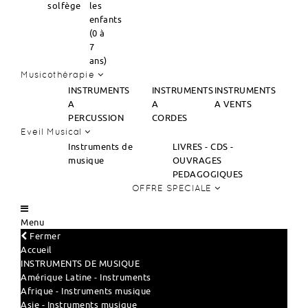
solfège
les
enfants
(0 à
7
ans)
Musicothérapie
INSTRUMENTS
INSTRUMENTS
INSTRUMENTS
A
A
A VENTS
PERCUSSION
CORDES
Eveil Musical
Instruments de
LIVRES - CDS -
musique
OUVRAGES
PEDAGOGIQUES
OFFRE SPECIALE
Menu
Fermer
Accueil
INSTRUMENTS DE MUSIQUE
Amérique Latine - Instruments
Afrique - Instruments musique
Asie - Instruments musique