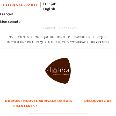
Français
+33 (0) 534 272 011
English
Français
Mon compte
Contact
Connexion
INSTRUMENTS DE MUSIQUE DU MONDE. PERCUSSIONS ETHNIQUES
INSTRUMENT DE MUSIQUE INTUITIF, MUSICOTHÉRAPIE, RELAXATION
VEL ARRIVAGE DE BOLS
DÉCOUVREZ DES ARTICLES À DES P
S !
QUANTITÉS !