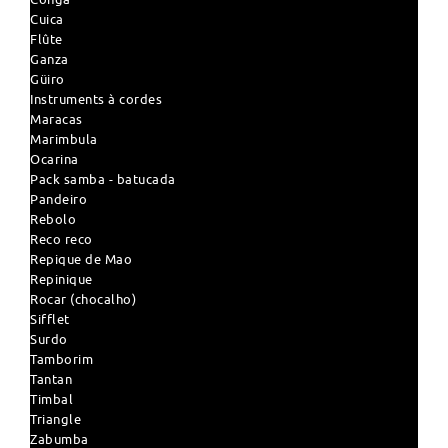
Cuica
Flûte
Ganza
Güiro
Instruments à cordes
Maracas
Marimbula
Ocarina
Pack samba - batucada
Pandeiro
Rebolo
Reco reco
Repique de Mao
Repinique
Rocar (chocalho)
Sifflet
Surdo
Tamborim
Tantan
Timbal
Triangle
Zabumba