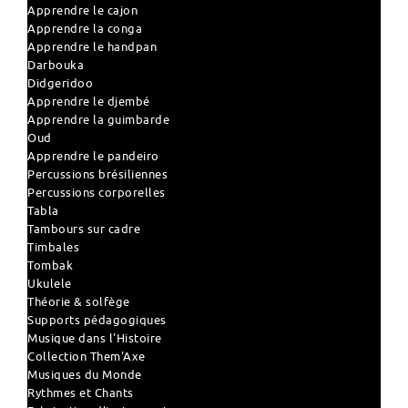
Apprendre le cajon
Apprendre la conga
Apprendre le handpan
Darbouka
Didgeridoo
Apprendre le djembé
Apprendre la guimbarde
Oud
Apprendre le pandeiro
Percussions brésiliennes
Percussions corporelles
Tabla
Tambours sur cadre
Timbales
Tombak
Ukulele
Théorie & solfège
Supports pédagogiques
Musique dans l'Histoire
Collection Them'Axe
Musiques du Monde
Rythmes et Chants