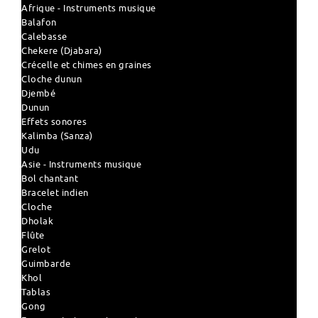
Afrique - Instruments musique
Balafon
Calebasse
Chekere (Djabara)
Crécelle et chimes en graines
Cloche dunun
Djembé
Dunun
Effets sonores
Kalimba (Sanza)
Udu
Asie - Instruments musique
Bol chantant
Bracelet indien
Cloche
Dholak
Flûte
Grelot
Guimbarde
Khol
Tablas
Gong