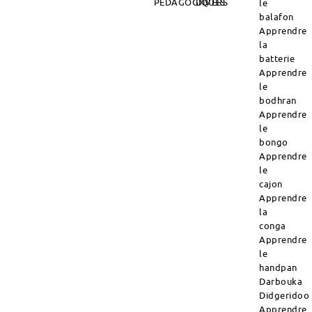
PÉDAGOGIQUES
DIVERS
le
balafon
Apprendre
la
batterie
Apprendre
le
bodhran
Apprendre
le
bongo
Apprendre
le
cajon
Apprendre
la
conga
Apprendre
le
handpan
Darbouka
Didgeridoo
Apprendre