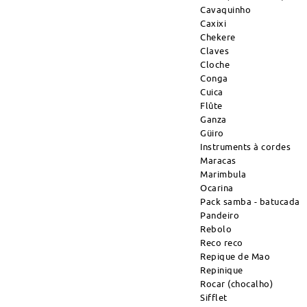
Cavaquinho
Caxixi
Chekere
Claves
Cloche
Conga
Cuica
Flûte
Ganza
Güiro
Instruments à cordes
Maracas
Marimbula
Ocarina
Pack samba - batucada
Pandeiro
Rebolo
Reco reco
Repique de Mao
Repinique
Rocar (chocalho)
Sifflet