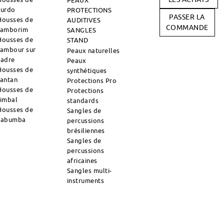
PEAUX
surdo
PROTECTIONS
PASSER LA
Housses de
AUDITIVES
COMMANDE
tamborim
SANGLES
Housses de
STAND
tambour sur
Peaux naturelles
cadre
Peaux
Housses de
synthétiques
tantan
Protections Pro
Housses de
Protections
timbal
standards
Housses de
Sangles de
zabumba
percussions
brésiliennes
Sangles de
percussions
africaines
Sangles multi-
instruments