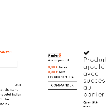
DÉCOUVREZ DES ARTICLES À
Panier
0
Produi
Aucun produit
ajouté
0,00 €
Taxes
avec
0,00 €
Total
Les prix sont TTC
succès
ASIE
COMMANDER
au
Bol chantant
panier
Bracelet indien
Cloche
Quantité
Dholak