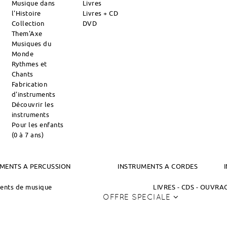
Musique dans
Livres
l'Histoire
Livres + CD
Collection
DVD
Them'Axe
Musiques du
Monde
Rythmes et
Chants
Fabrication
d'instruments
Découvrir les
instruments
Pour les enfants
(0 à 7 ans)
MENTS A PERCUSSION
INSTRUMENTS A CORDES
ments de musique
LIVRES - CDS - OUVR
OFFRE SPECIALE