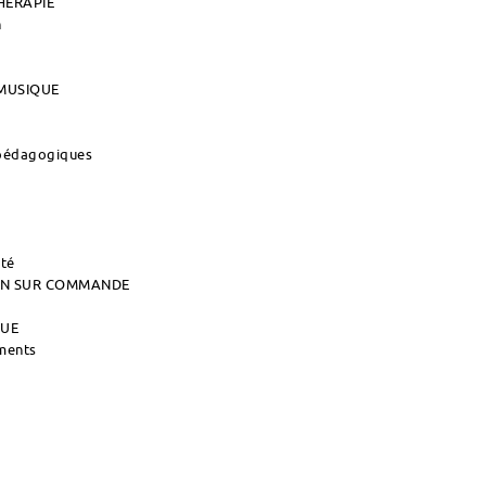
HERAPIE
n
MUSIQUE
 pédagogiques
ité
AIN SUR COMMANDE
QUE
uments