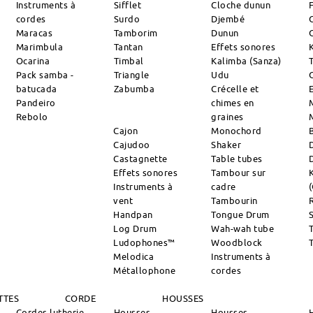
Instruments à
Sifflet
Cloche dunun
cordes
Surdo
Djembé
Maracas
Tamborim
Dunun
Marimbula
Tantan
Effets sonores
Ocarina
Timbal
Kalimba (Sanza)
Pack samba -
Triangle
Udu
batucada
Zabumba
Crécelle et
Pandeiro
chimes en
Rebolo
graines
Cajon
Monochord
Cajudoo
Shaker
Castagnette
Table tubes
Effets sonores
Tambour sur
Instruments à
cadre
vent
Tambourin
R
Handpan
Tongue Drum
S
Log Drum
Wah-wah tube
Ludophones™
Woodblock
Melodica
Instruments à
Métallophone
cordes
TTES
CORDE
HOUSSES
Cordes lutherie
Housses
Housses