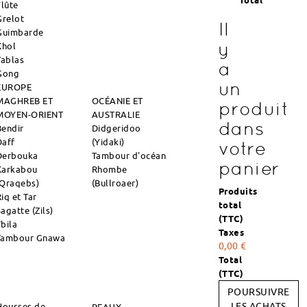
Total
Flûte
Grelot
Il
Guimbarde
y
Khol
Tablas
a
Gong
un
EUROPE
MAGHREB ET
OCÉANIE ET
produit
MOYEN-ORIENT
AUSTRALIE
dans
Bendir
Didgeridoo
Daff
(Yidaki)
votre
Derbouka
Tambour d'océan
panier
Karkabou
Rhombe
(Qraqebs)
(Bullroaer)
Produits
iq et Tar
total
agatte (Zils)
(TTC)
Tbila
Taxes
Tambour Gnawa
0,00 €
Total
(TTC)
POURSUIVRE
Housses de
LES ACHATS