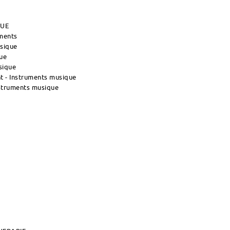
QUE
uments
usique
ue
sique
 - Instruments musique
nstruments musique