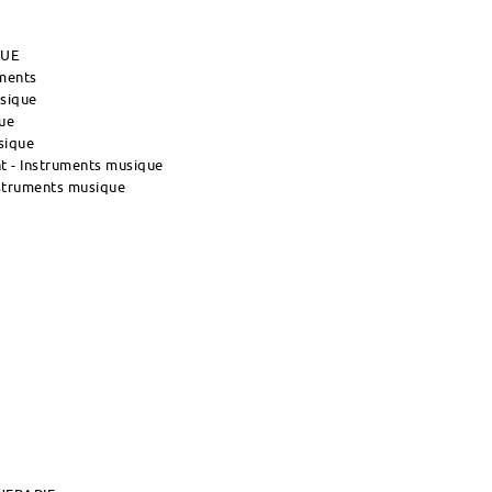
QUE
uments
usique
ue
sique
 - Instruments musique
nstruments musique