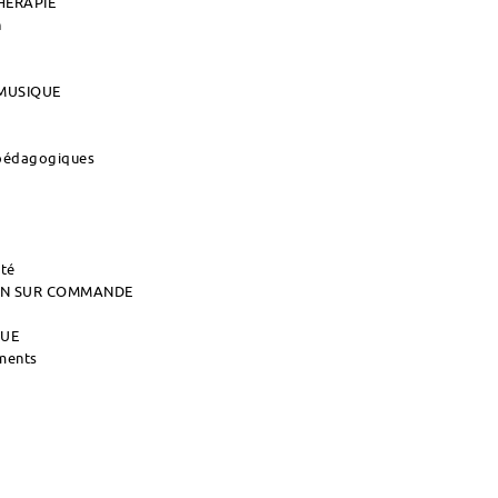
HERAPIE
n
MUSIQUE
 pédagogiques
ité
AIN SUR COMMANDE
QUE
uments