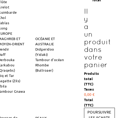
Total
Flûte
Grelot
Il
Guimbarde
y
Khol
Tablas
a
Gong
un
EUROPE
MAGHREB ET
OCÉANIE ET
produit
MOYEN-ORIENT
AUSTRALIE
dans
Bendir
Didgeridoo
Daff
(Yidaki)
votre
Derbouka
Tambour d'océan
panier
Karkabou
Rhombe
(Qraqebs)
(Bullroaer)
Produits
iq et Tar
total
agatte (Zils)
(TTC)
Tbila
Taxes
Tambour Gnawa
0,00 €
Total
(TTC)
POURSUIVRE
Housses de
LES ACHATS