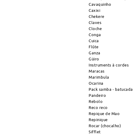
Cavaquinho
Caxixi
Chekere
Claves
Cloche
Conga
Cuica
Flûte
Ganza
Güiro
Instruments à cordes
Maracas
Marimbula
Ocarina
Pack samba - batucada
Pandeiro
Rebolo
Reco reco
Repique de Mao
Repinique
Rocar (chocalho)
Sifflet