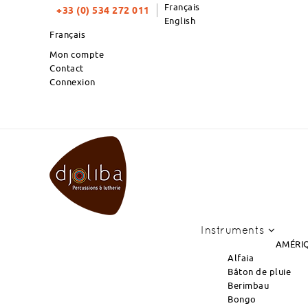
Français
+33 (0) 534 272 011
English
Français
Mon compte
Contact
Connexion
TOP PRODUITS DU MOIS : NO
Instruments
AMÉRIQ
Alfaia
Bâton de pluie
Berimbau
Bongo