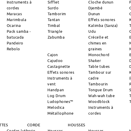
Instruments à
Sifflet
Cloche dunun
cordes
Surdo
Djembé
Maracas
Tamborim
Dunun
Marimbula
Tantan
Effets sonores
Ocarina
Timbal
Kalimba (Sanza)
Pack samba -
Triangle
Udu
batucada
Zabumba
Crécelle et
Pandeiro
chimes en
Rebolo
graines
Cajon
Monochord
Cajudoo
Shaker
Castagnette
Table tubes
Effets sonores
Tambour sur
Instruments à
cadre
vent
Tambourin
R
Handpan
Tongue Drum
S
Log Drum
Wah-wah tube
Ludophones™
Woodblock
Melodica
Instruments à
Métallophone
cordes
TTES
CORDE
HOUSSES
Cordes lutherie
Housses
Housses