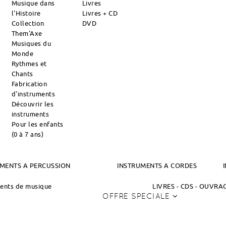
Musique dans
Livres
l'Histoire
Livres + CD
Collection
DVD
Them'Axe
Musiques du
Monde
Rythmes et
Chants
Fabrication
d'instruments
Découvrir les
instruments
Pour les enfants
(0 à 7 ans)
MENTS A PERCUSSION
INSTRUMENTS A CORDES
ments de musique
LIVRES - CDS - OUVR
OFFRE SPECIALE