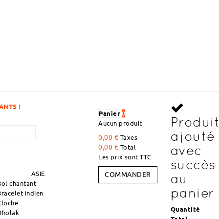
DÉCOUVREZ DES ARTICLES À DE
Panier
0
Produi
Aucun produit
ajouté
0,00 €
Taxes
avec
0,00 €
Total
Les prix sont TTC
succès
ASIE
COMMANDER
au
Bol chantant
panier
Bracelet indien
Cloche
Quantité
Dholak