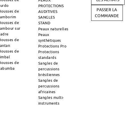
PEAUX
surdo
PROTECTIONS
PASSER LA
Housses de
AUDITIVES
COMMANDE
tamborim
SANGLES
Housses de
STAND
tambour sur
Peaux naturelles
cadre
Peaux
Housses de
synthétiques
tantan
Protections Pro
Housses de
Protections
timbal
standards
Housses de
Sangles de
zabumba
percussions
brésiliennes
Sangles de
percussions
africaines
Sangles multi-
instruments