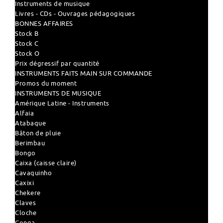
Instruments de musique
Livres - CDs - Ouvrages pédagogiques
BONNES AFFAIRES
Stock B
Stock C
Stock O
Prix dégressif par quantité
INSTRUMENTS FAITS MAIN SUR COMMANDE
Promos du moment
INSTRUMENTS DE MUSIQUE
Amérique Latine - Instruments
Alfaia
Atabaque
Bâton de pluie
Berimbau
Bongo
Caixa (caisse claire)
Cavaquinho
Caxixi
Chekere
Claves
Cloche
Conga