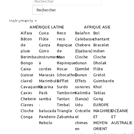
Rechercher
Instruments
AMÉRIQUE LATINE
AFRIQUE
ASIE
Alfaia
Cuica
Reco
Balafon
Bol
Bâton
Flûte
reco
Calebasse
chantant
de
Ganza
Repique
Chekere
Bracelet
pluie
Güiro
de
(Djabara)
indien
Berimbau
Instruments
Mao
Cloche
Cloche
Bongo
à
Repinique
dunun
Dholak
Caixa
cordes
Rocar
Djembé
Flûte
(caisse
Maracas
(chocalho)
Dunun
Grelot
claire)
Marimbula
Sifflet
Effets
Guimbarde
Cavaquinho
Ocarina
Surdo
sonores
Khol
Caxixi
Pack
Tamborim
Kalimba
Tablas
Chekere
samba
Tantan
(Sanza)
Gong
Claves
-
Timbal
Udu
EUROPE
Cloche
batucada
Triangle
Crécelle
MAGHREB
OCÉANIE
Conga
Pandeiro
Zabumba
et
ET
ET
Rebolo
chimes
MOYEN-
AUSTRALIE
en
ORIENT