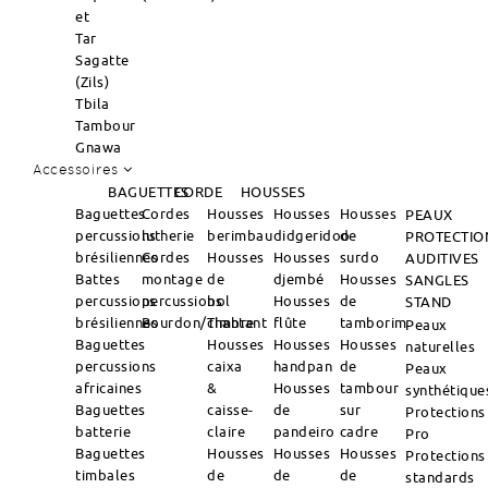
et
Tar
Sagatte
(Zils)
Tbila
Tambour
Gnawa
Accessoires
BAGUETTES
CORDE
HOUSSES
Baguettes
Cordes
Housses
Housses
Housses
PEAUX
percussions
lutherie
berimbau
didgeridoo
de
PROTECTIO
brésiliennes
Cordes
Housses
Housses
surdo
AUDITIVES
Battes
montage
de
djembé
Housses
SANGLES
percussions
percussions
bol
Housses
de
STAND
brésiliennes
Bourdon/Timbre
chantant
flûte
tamborim
Peaux
Baguettes
Housses
Housses
Housses
naturelles
percussions
caixa
handpan
de
Peaux
africaines
&
Housses
tambour
synthétique
Baguettes
caisse-
de
sur
Protections
batterie
claire
pandeiro
cadre
Pro
Baguettes
Housses
Housses
Housses
Protections
timbales
de
de
de
standards