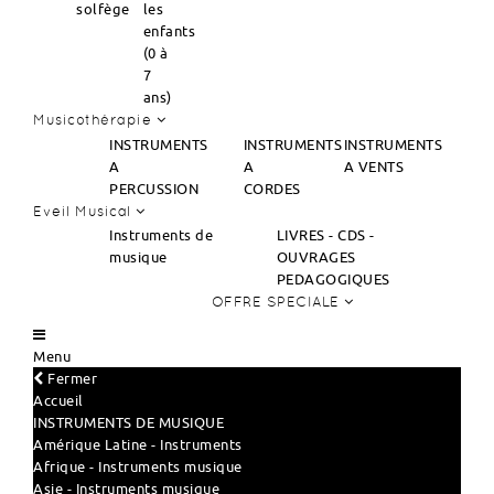
solfège
les
enfants
(0 à
7
ans)
Musicothérapie
INSTRUMENTS
INSTRUMENTS
INSTRUMENTS
A
A
A VENTS
PERCUSSION
CORDES
Eveil Musical
Instruments de
LIVRES - CDS -
musique
OUVRAGES
PEDAGOGIQUES
OFFRE SPECIALE
Menu
Fermer
Accueil
INSTRUMENTS DE MUSIQUE
Amérique Latine - Instruments
Afrique - Instruments musique
Asie - Instruments musique