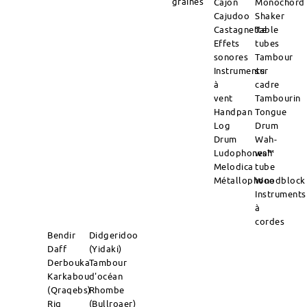
graines
Cajon
Monochord
Cajudoo
Shaker
Castagnette
Table
Effets
tubes
sonores
Tambour
Instruments
sur
à
cadre
vent
Tambourin
Handpan
Tongue
Log
Drum
Drum
Wah-
Ludophones™
wah
Melodica
tube
Métallophone
Woodblock
Instruments
à
cordes
Bendir
Didgeridoo
Daff
(Yidaki)
Derbouka
Tambour
Karkabou
d'océan
(Qraqebs)
Rhombe
Riq
(Bullroaer)