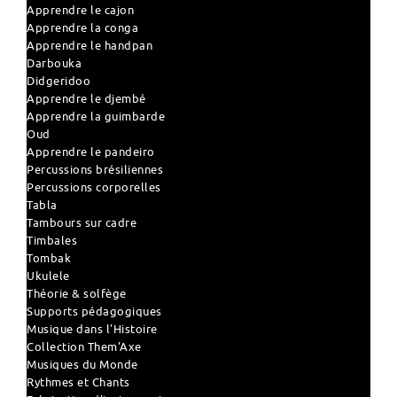
Apprendre le cajon
Apprendre la conga
Apprendre le handpan
Darbouka
Didgeridoo
Apprendre le djembé
Apprendre la guimbarde
Oud
Apprendre le pandeiro
Percussions brésiliennes
Percussions corporelles
Tabla
Tambours sur cadre
Timbales
Tombak
Ukulele
Théorie & solfège
Supports pédagogiques
Musique dans l'Histoire
Collection Them'Axe
Musiques du Monde
Rythmes et Chants