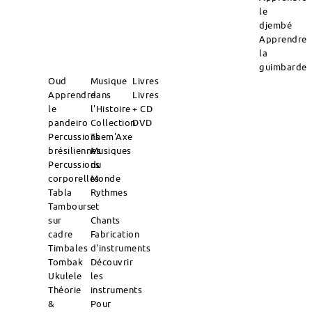
le
djembé
Apprendre
la
guimbarde
Oud
Musique
Livres
Apprendre
dans
Livres
le
l'Histoire
+ CD
pandeiro
Collection
DVD
Percussions
Them'Axe
brésiliennes
Musiques
Percussions
du
corporelles
Monde
Tabla
Rythmes
Tambours
et
sur
Chants
cadre
Fabrication
Timbales
d'instruments
Tombak
Découvrir
Ukulele
les
Théorie
instruments
&
Pour