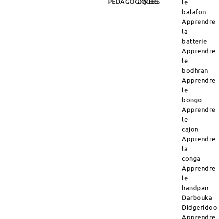
PÉDAGOGIQUES
DIVERS
le
balafon
Apprendre
la
batterie
Apprendre
le
bodhran
Apprendre
le
bongo
Apprendre
le
cajon
Apprendre
la
conga
Apprendre
le
handpan
Darbouka
Didgeridoo
Apprendre