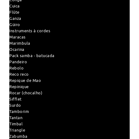
Cuica
Flûte
Ganza
Güiro
Instruments à cordes
Maracas
Marimbula
Ocarina
Pack samba - batucada
Pandeiro
Rebolo
Reco reco
Repique de Mao
Repinique
Rocar (chocalho)
Sifflet
Surdo
Tamborim
Tantan
Timbal
Triangle
Zabumba