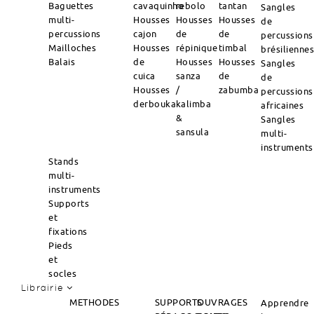
Baguettes
cavaquinho
rebolo
tantan
Sangles
multi-
Housses
Housses
Housses
de
percussions
cajon
de
de
percussions
Mailloches
Housses
répinique
timbal
brésilienne
Balais
de
Housses
Housses
Sangles
cuica
sanza
de
de
Housses
/
zabumba
percussions
derbouka
kalimba
africaines
&
Sangles
sansula
multi-
instruments
Stands
multi-
instruments
Supports
et
fixations
Pieds
et
socles
Librairie
METHODES
SUPPORTS
OUVRAGES
Apprendre