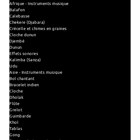
Afrique - Instruments musique
Balafon
Calebasse
Chekere (Djabara)
Crécelle et chimes en graines
Cloche dunun
Djembé
Dunun
Effets sonores
Kalimba (Sanza)
Udu
Asie - Instruments musique
Bol chantant
Bracelet indien
Cloche
Dholak
Flûte
Grelot
Guimbarde
Khol
Tablas
Gong