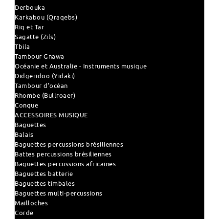
Derbouka
Karkabou (Qraqebs)
Riq et Tar
Sagatte (Zils)
Tbila
Tambour Gnawa
Océanie et Australie - Instruments musique
Didgeridoo (Yidaki)
Tambour d'océan
Rhombe (Bullroaer)
Conque
ACCESSOIRES MUSIQUE
Baguettes
Balais
Baguettes percussions brésiliennes
Battes percussions brésiliennes
Baguettes percussions africaines
Baguettes batterie
Baguettes timbales
Baguettes multi-percussions
Mailloches
Corde