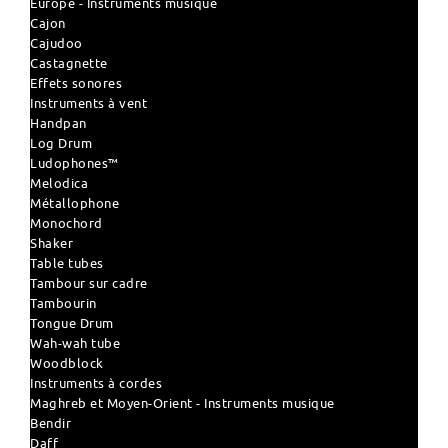
Europe - Instruments musique
Cajon
Cajudoo
Castagnette
Effets sonores
Instruments à vent
Handpan
Log Drum
Ludophones™
Melodica
Métallophone
Monochord
Shaker
Table tubes
Tambour sur cadre
Tambourin
Tongue Drum
Wah-wah tube
Woodblock
Instruments à cordes
Maghreb et Moyen-Orient - Instruments musique
Bendir
Daff