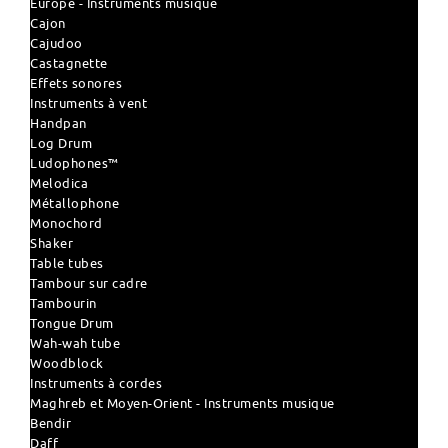
Europe - Instruments musique
Cajon
Cajudoo
Castagnette
Effets sonores
Instruments à vent
Handpan
Log Drum
Ludophones™
Melodica
Métallophone
Monochord
Shaker
Table tubes
Tambour sur cadre
Tambourin
Tongue Drum
Wah-wah tube
Woodblock
Instruments à cordes
Maghreb et Moyen-Orient - Instruments musique
Bendir
Daff