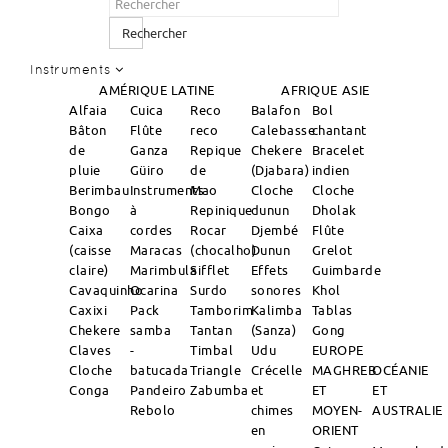
Rechercher
Instruments
AMÉRIQUE LATINE
AFRIQUE
ASIE
Alfaia
Cuica
Reco
Balafon
Bol
Bâton
Flûte
reco
Calebasse
chantant
de
Ganza
Repique
Chekere
Bracelet
pluie
Güiro
de
(Djabara)
indien
Berimbau
Instruments
Mao
Cloche
Cloche
Bongo
à
Repinique
dunun
Dholak
Caixa
cordes
Rocar
Djembé
Flûte
(caisse
Maracas
(chocalho)
Dunun
Grelot
claire)
Marimbula
Sifflet
Effets
Guimbarde
Cavaquinho
Ocarina
Surdo
sonores
Khol
Caxixi
Pack
Tamborim
Kalimba
Tablas
Chekere
samba
Tantan
(Sanza)
Gong
Claves
-
Timbal
Udu
EUROPE
Cloche
batucada
Triangle
Crécelle
MAGHREB
OCÉANIE
Conga
Pandeiro
Zabumba
et
ET
ET
Rebolo
chimes
MOYEN-
AUSTRALIE
en
ORIENT