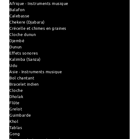
Afrique - Instruments musique
Balafon
Calebasse
Chekere (Djabara)
Crécelle et chimes en graines
Cloche dunun
Djembé
Dunun
Effets sonores
Kalimba (Sanza)
Udu
Asie - Instruments musique
Bol chantant
Bracelet indien
Cloche
Dholak
Flûte
Grelot
Guimbarde
Khol
Tablas
Gong