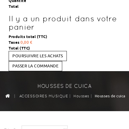
Quantité
Total
Il y a un produit dans votre
panier
Produits total (TTC)
Taxes
0,00 €
Total (TTC)
POURSUIVRE LES ACHATS
PASSER LA COMMANDE
HOUSSES DE CUICA
|
|
|
Housses de cuica
ACCESSOIRES MUSIQUE
Housses