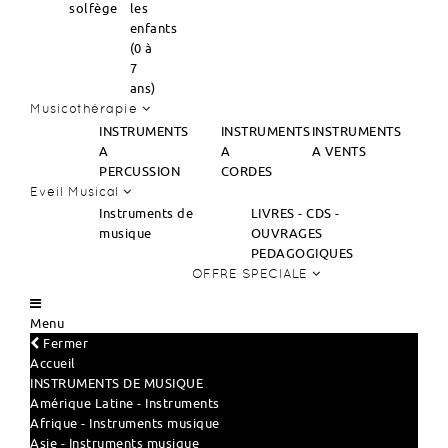
solfège
les
enfants
(0 à
7
ans)
Musicothérapie
INSTRUMENTS
INSTRUMENTS
INSTRUMENTS
A
A
A VENTS
PERCUSSION
CORDES
Eveil Musical
Instruments de
LIVRES - CDS -
musique
OUVRAGES
PEDAGOGIQUES
OFFRE SPECIALE
Menu
Fermer
Accueil
INSTRUMENTS DE MUSIQUE
Amérique Latine - Instruments
Afrique - Instruments musique
Asie - Instruments musique