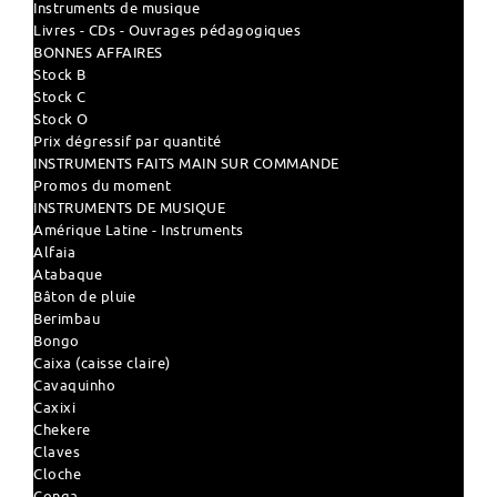
Instruments de musique
Livres - CDs - Ouvrages pédagogiques
BONNES AFFAIRES
Stock B
Stock C
Stock O
Prix dégressif par quantité
INSTRUMENTS FAITS MAIN SUR COMMANDE
Promos du moment
INSTRUMENTS DE MUSIQUE
Amérique Latine - Instruments
Alfaia
Atabaque
Bâton de pluie
Berimbau
Bongo
Caixa (caisse claire)
Cavaquinho
Caxixi
Chekere
Claves
Cloche
Conga