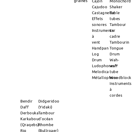
graines
Cajon
Monochord
Cajudoo
Shaker
Castagnette
Table
Effets
tubes
sonores
Tambour
Instruments
sur
à
cadre
vent
Tambourin
Handpan
Tongue
Log
Drum
Drum
Wah-
Ludophones™
wah
Melodica
tube
Métallophone
Woodblock
Instruments
à
cordes
Bendir
Didgeridoo
Daff
(Yidaki)
Derbouka
Tambour
Karkabou
d'océan
(Qraqebs)
Rhombe
Riq
(Bullroaer)