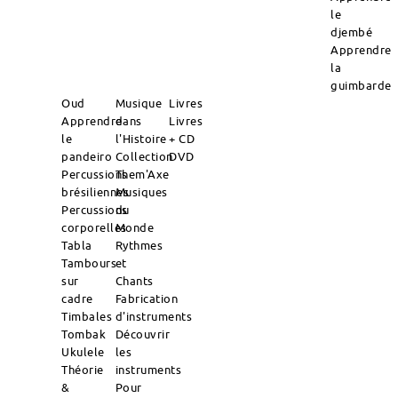
le
djembé
Apprendre
la
guimbarde
Oud
Musique
Livres
Apprendre
dans
Livres
le
l'Histoire
+ CD
pandeiro
Collection
DVD
Percussions
Them'Axe
brésiliennes
Musiques
Percussions
du
corporelles
Monde
Tabla
Rythmes
Tambours
et
sur
Chants
cadre
Fabrication
Timbales
d'instruments
Tombak
Découvrir
Ukulele
les
Théorie
instruments
&
Pour