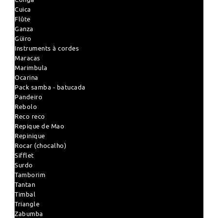
Cuica
Flûte
Ganza
Güiro
Instruments à cordes
Maracas
Marimbula
Ocarina
Pack samba - batucada
Pandeiro
Rebolo
Reco reco
Repique de Mao
Repinique
Rocar (chocalho)
Sifflet
Surdo
Tamborim
Tantan
Timbal
Triangle
Zabumba