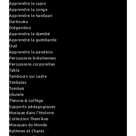
Apprendre le cajon
Apprendre la conga
Apprendre le handpan
Darbouka
Didgeridoo
Apprendre le djembé
Apprendre la guimbarde
Oud
Apprendre le pandeiro
Percussions brésiliennes
Percussions corporelles
Tabla
Tambours sur cadre
Timbales
Tombak
Ukulele
Théorie & solfège
Supports pédagogiques
Musique dans l'Histoire
Collection Them'Axe
Musiques du Monde
Rythmes et Chants