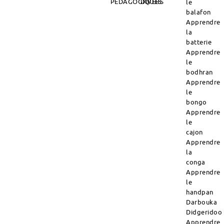
PÉDAGOGIQUES
DIVERS
le
balafon
Apprendre
la
batterie
Apprendre
le
bodhran
Apprendre
le
bongo
Apprendre
le
cajon
Apprendre
la
conga
Apprendre
le
handpan
Darbouka
Didgeridoo
Apprendre