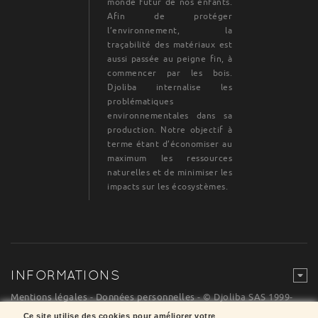
monde futur de nos enfants.
Afin de protéger
l’environnement, la
traçabilité des matériaux est
aussi passée au peigne fin, à
commencer par les bois.
Djoliba internalise les
problématiques
environnementales dans sa
production. Notre objectif à
terme étant d’économiser au
maximum les ressources
naturelles et de minimiser les
impacts sur les écosystèmes.
INFORMATIONS
Mentions légales
-
Données personnelles
- © Djoliba SAS 1999-
2024 - Tous droits de reproduction réservés
Ce site utilise des cookies pour améliorer votre