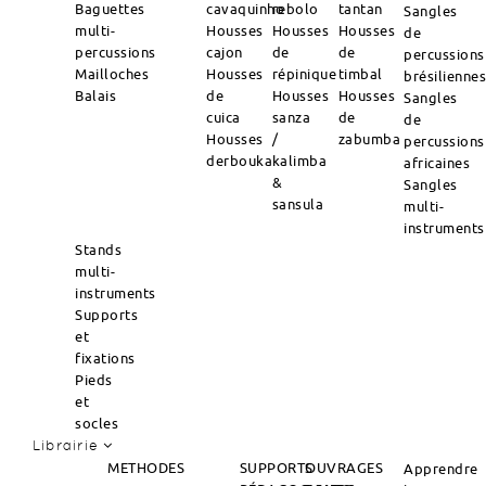
Baguettes
cavaquinho
rebolo
tantan
Sangles
multi-
Housses
Housses
Housses
de
percussions
cajon
de
de
percussions
Mailloches
Housses
répinique
timbal
brésilienne
Balais
de
Housses
Housses
Sangles
cuica
sanza
de
de
Housses
/
zabumba
percussions
derbouka
kalimba
africaines
&
Sangles
sansula
multi-
instruments
Stands
multi-
instruments
Supports
et
fixations
Pieds
et
socles
Librairie
METHODES
SUPPORTS
OUVRAGES
Apprendre