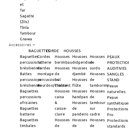
et
Tar
Sagatte
(Zils)
Tbila
Tambour
Gnawa
Accessoires
BAGUETTES
CORDE
HOUSSES
Baguettes
Cordes
Housses
Housses
Housses
PEAUX
percussions
lutherie
berimbau
didgeridoo
de
PROTECTIO
brésiliennes
Cordes
Housses
Housses
surdo
AUDITIVES
Battes
montage
de
djembé
Housses
SANGLES
percussions
percussions
bol
Housses
de
STAND
brésiliennes
Bourdon/Timbre
chantant
flûte
tamborim
Peaux
Baguettes
Housses
Housses
Housses
naturelles
percussions
caixa
handpan
de
Peaux
africaines
&
Housses
tambour
synthétique
Baguettes
caisse-
de
sur
Protections
batterie
claire
pandeiro
cadre
Pro
Baguettes
Housses
Housses
Housses
Protections
timbales
de
de
de
standards