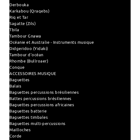
Derbouka
Karkabou (Qraqebs)
Riq et Tar
Sagatte (Zils)
Tbila
Tambour Gnawa
Océanie et Australie - Instruments musique
Didgeridoo (Yidaki)
Tambour d'océan
Rhombe (Bullroaer)
Conque
ACCESSOIRES MUSIQUE
Baguettes
Balais
Baguettes percussions brésiliennes
Battes percussions brésiliennes
Baguettes percussions africaines
Baguettes batterie
Baguettes timbales
Baguettes multi-percussions
Mailloches
Corde