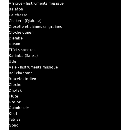
Afrique - Instruments musique
Balafon
Calebasse
Chekere (Djabara)
Crécelle et chimes en graines
Cloche dunun
Djembé
Dunun
Effets sonores
Kalimba (Sanza)
Udu
Asie - Instruments musique
Bol chantant
Bracelet indien
Cloche
Dholak
Flûte
Grelot
Guimbarde
Khol
Tablas
Gong