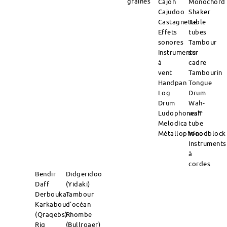
graines
Cajon
Monochord
Cajudoo
Shaker
Castagnette
Table
Effets
tubes
sonores
Tambour
Instruments
sur
à
cadre
vent
Tambourin
Handpan
Tongue
Log
Drum
Drum
Wah-
Ludophones™
wah
Melodica
tube
Métallophone
Woodblock
Instruments
à
cordes
Bendir
Didgeridoo
Daff
(Yidaki)
Derbouka
Tambour
Karkabou
d'océan
(Qraqebs)
Rhombe
Riq
(Bullroaer)