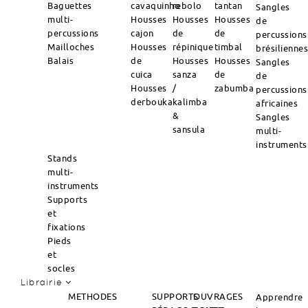
Baguettes
cavaquinho
rebolo
tantan
Sangles
multi-
Housses
Housses
Housses
de
percussions
cajon
de
de
percussions
Mailloches
Housses
répinique
timbal
brésilienne
Balais
de
Housses
Housses
Sangles
cuica
sanza
de
de
Housses
/
zabumba
percussions
derbouka
kalimba
africaines
&
Sangles
sansula
multi-
instruments
Stands
multi-
instruments
Supports
et
fixations
Pieds
et
socles
Librairie
METHODES
SUPPORTS
OUVRAGES
Apprendre