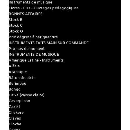
Instruments de musique
Livres - CDs - Ouvrages pédagogiques
BONNES AFFAIRES
Stock B
Stock C
Stock O
Prix dégressif par quantité
INSTRUMENTS FAITS MAIN SUR COMMANDE
Promos du moment
INSTRUMENTS DE MUSIQUE
Amérique Latine - Instruments
Alfaia
Atabaque
Bâton de pluie
Berimbau
Bongo
Caixa (caisse claire)
Cavaquinho
Caxixi
Chekere
Claves
Cloche
Conga