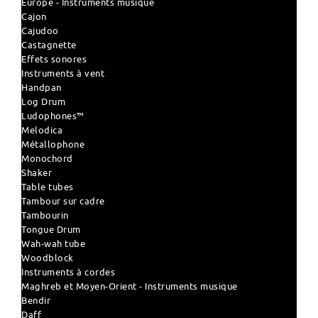
Europe - Instruments musique
Cajon
Cajudoo
Castagnette
Effets sonores
Instruments à vent
Handpan
Log Drum
Ludophones™
Melodica
Métallophone
Monochord
Shaker
Table tubes
Tambour sur cadre
Tambourin
Tongue Drum
Wah-wah tube
Woodblock
Instruments à cordes
Maghreb et Moyen-Orient - Instruments musique
Bendir
Daff