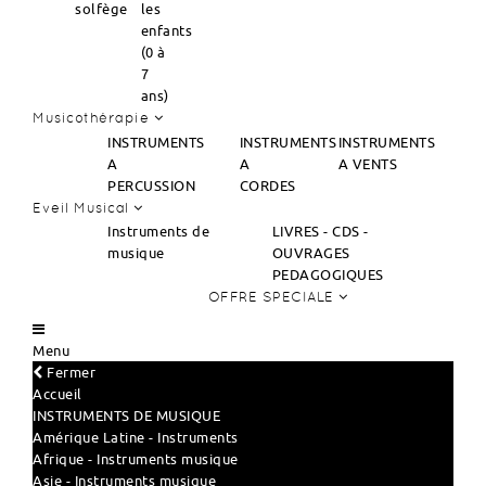
solfège
les
enfants
(0 à
7
ans)
Musicothérapie
INSTRUMENTS
INSTRUMENTS
INSTRUMENTS
A
A
A VENTS
PERCUSSION
CORDES
Eveil Musical
Instruments de
LIVRES - CDS -
musique
OUVRAGES
PEDAGOGIQUES
OFFRE SPECIALE
Menu
Fermer
Accueil
INSTRUMENTS DE MUSIQUE
Amérique Latine - Instruments
Afrique - Instruments musique
Asie - Instruments musique