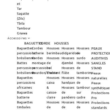
et
Tar
Sagatte
(Zils)
Tbila
Tambour
Gnawa
Accessoires
BAGUETTES
CORDE
HOUSSES
Baguettes
Cordes
Housses
Housses
Housses
PEAUX
percussions
lutherie
berimbau
didgeridoo
de
PROTECTIO
brésiliennes
Cordes
Housses
Housses
surdo
AUDITIVES
Battes
montage
de
djembé
Housses
SANGLES
percussions
percussions
bol
Housses
de
STAND
brésiliennes
Bourdon/Timbre
chantant
flûte
tamborim
Peaux
Baguettes
Housses
Housses
Housses
naturelles
percussions
caixa
handpan
de
Peaux
africaines
&
Housses
tambour
synthétique
Baguettes
caisse-
de
sur
Protections
batterie
claire
pandeiro
cadre
Pro
Baguettes
Housses
Housses
Housses
Protections
timbales
de
de
de
standards