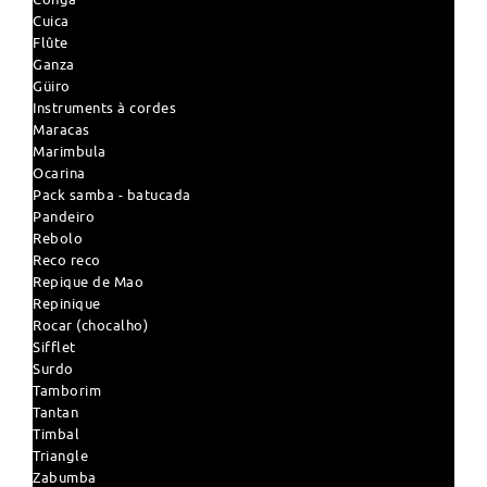
Cuica
Flûte
Ganza
Güiro
Instruments à cordes
Maracas
Marimbula
Ocarina
Pack samba - batucada
Pandeiro
Rebolo
Reco reco
Repique de Mao
Repinique
Rocar (chocalho)
Sifflet
Surdo
Tamborim
Tantan
Timbal
Triangle
Zabumba