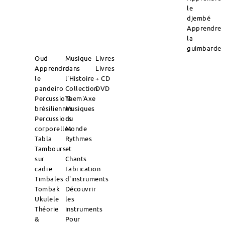
le
djembé
Apprendre
la
guimbarde
Oud
Musique
Livres
Apprendre
dans
Livres
le
l'Histoire
+ CD
pandeiro
Collection
DVD
Percussions
Them'Axe
brésiliennes
Musiques
Percussions
du
corporelles
Monde
Tabla
Rythmes
Tambours
et
sur
Chants
cadre
Fabrication
Timbales
d'instruments
Tombak
Découvrir
Ukulele
les
Théorie
instruments
&
Pour