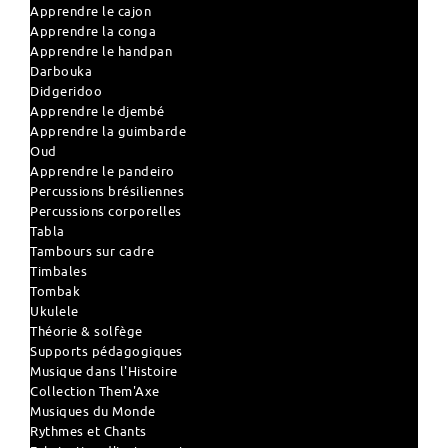
Apprendre le cajon
Apprendre la conga
Apprendre le handpan
Darbouka
Didgeridoo
Apprendre le djembé
Apprendre la guimbarde
Oud
Apprendre le pandeiro
Percussions brésiliennes
Percussions corporelles
Tabla
Tambours sur cadre
Timbales
Tombak
Ukulele
Théorie & solfège
Supports pédagogiques
Musique dans l'Histoire
Collection Them'Axe
Musiques du Monde
Rythmes et Chants