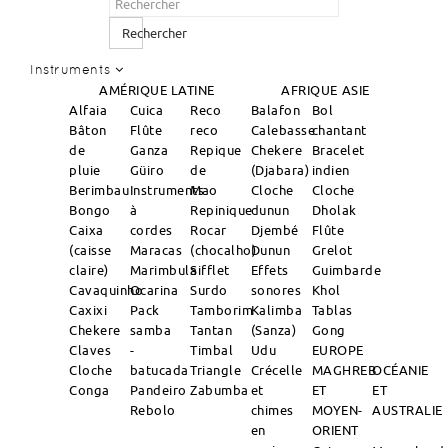
Rechercher
Instruments
AMÉRIQUE LATINE
AFRIQUE
ASIE
Alfaia
Cuica
Reco
Balafon
Bol
Bâton
Flûte
reco
Calebasse
chantant
de
Ganza
Repique
Chekere
Bracelet
pluie
Güiro
de
(Djabara)
indien
Berimbau
Instruments
Mao
Cloche
Cloche
Bongo
à
Repinique
dunun
Dholak
Caixa
cordes
Rocar
Djembé
Flûte
(caisse
Maracas
(chocalho)
Dunun
Grelot
claire)
Marimbula
Sifflet
Effets
Guimbarde
Cavaquinho
Ocarina
Surdo
sonores
Khol
Caxixi
Pack
Tamborim
Kalimba
Tablas
Chekere
samba
Tantan
(Sanza)
Gong
Claves
-
Timbal
Udu
EUROPE
Cloche
batucada
Triangle
Crécelle
MAGHREB
OCÉANIE
Conga
Pandeiro
Zabumba
et
ET
ET
Rebolo
chimes
MOYEN-
AUSTRALIE
en
ORIENT