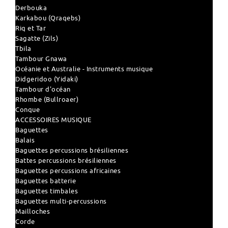
Derbouka
Karkabou (Qraqebs)
Riq et Tar
Sagatte (Zils)
Tbila
Tambour Gnawa
Océanie et Australie - Instruments musique
Didgeridoo (Yidaki)
Tambour d'océan
Rhombe (Bullroaer)
Conque
ACCESSOIRES MUSIQUE
Baguettes
Balais
Baguettes percussions brésiliennes
Battes percussions brésiliennes
Baguettes percussions africaines
Baguettes batterie
Baguettes timbales
Baguettes multi-percussions
Mailloches
Corde