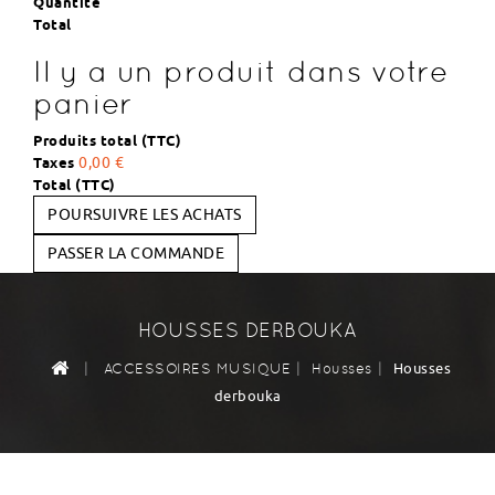
Quantité
Total
Il y a un produit dans votre
panier
Produits total (TTC)
Taxes
0,00 €
Total (TTC)
POURSUIVRE LES ACHATS
PASSER LA COMMANDE
HOUSSES DERBOUKA
|
|
|
Housses
ACCESSOIRES MUSIQUE
Housses
derbouka