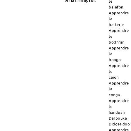
PÉDAGOGIQUES
DIVERS
le
balafon
Apprendre
la
batterie
Apprendre
le
bodhran
Apprendre
le
bongo
Apprendre
le
cajon
Apprendre
la
conga
Apprendre
le
handpan
Darbouka
Didgeridoo
Apprendre