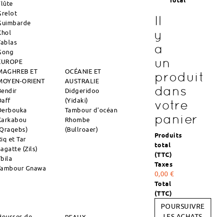
Total
Flûte
Grelot
Il
Guimbarde
y
Khol
Tablas
a
Gong
un
EUROPE
MAGHREB ET
OCÉANIE ET
produit
MOYEN-ORIENT
AUSTRALIE
dans
Bendir
Didgeridoo
Daff
(Yidaki)
votre
Derbouka
Tambour d'océan
panier
Karkabou
Rhombe
(Qraqebs)
(Bullroaer)
Produits
iq et Tar
total
agatte (Zils)
(TTC)
Tbila
Taxes
Tambour Gnawa
0,00 €
Total
(TTC)
POURSUIVRE
Housses de
LES ACHATS