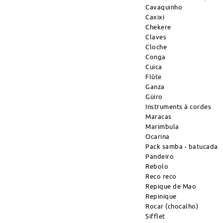
Cavaquinho
Caxixi
Chekere
Claves
Cloche
Conga
Cuica
Flûte
Ganza
Güiro
Instruments à cordes
Maracas
Marimbula
Ocarina
Pack samba - batucada
Pandeiro
Rebolo
Reco reco
Repique de Mao
Repinique
Rocar (chocalho)
Sifflet