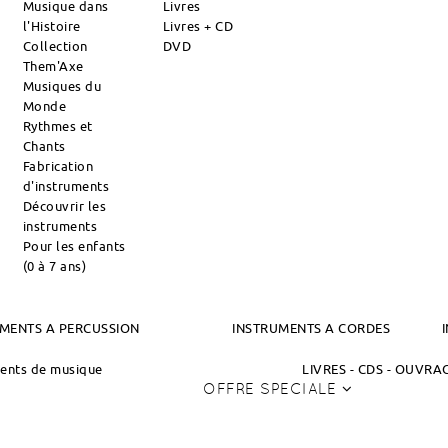
Musique dans
Livres
l'Histoire
Livres + CD
Collection
DVD
Them'Axe
Musiques du
Monde
Rythmes et
Chants
Fabrication
d'instruments
Découvrir les
instruments
Pour les enfants
(0 à 7 ans)
MENTS A PERCUSSION
INSTRUMENTS A CORDES
ments de musique
LIVRES - CDS - OUVR
OFFRE SPECIALE