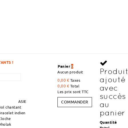
DÉCOUVREZ DES ARTICLES À D
Panier
0
Produi
Aucun produit
ajouté
0,00 €
Taxes
avec
0,00 €
Total
Les prix sont TTC
succès
ASIE
COMMANDER
au
Bol chantant
panier
Bracelet indien
Cloche
Quantité
Dholak