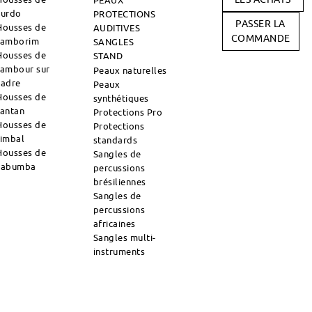
PEAUX
surdo
PROTECTIONS
PASSER LA
Housses de
AUDITIVES
COMMANDE
tamborim
SANGLES
Housses de
STAND
tambour sur
Peaux naturelles
cadre
Peaux
Housses de
synthétiques
tantan
Protections Pro
Housses de
Protections
timbal
standards
Housses de
Sangles de
zabumba
percussions
brésiliennes
Sangles de
percussions
africaines
Sangles multi-
instruments