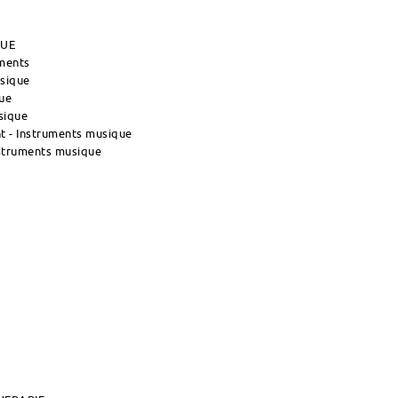
QUE
uments
usique
ue
sique
 - Instruments musique
nstruments musique