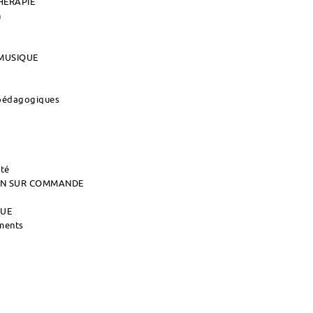
HERAPIE
n
MUSIQUE
 pédagogiques
ité
AIN SUR COMMANDE
QUE
uments