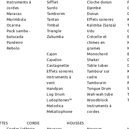
Instruments à
Sifflet
Cloche dunun
cordes
Surdo
Djembé
Maracas
Tamborim
Dunun
Marimbula
Tantan
Effets sonores
Ocarina
Timbal
Kalimba (Sanza)
Pack samba -
Triangle
Udu
batucada
Zabumba
Crécelle et
Pandeiro
chimes en
Rebolo
graines
Cajon
Monochord
Cajudoo
Shaker
Castagnette
Table tubes
Effets sonores
Tambour sur
Instruments à
cadre
vent
Tambourin
R
Handpan
Tongue Drum
S
Log Drum
Wah-wah tube
Ludophones™
Woodblock
Melodica
Instruments à
Métallophone
cordes
TTES
CORDE
HOUSSES
Cordes lutherie
Housses
Housses