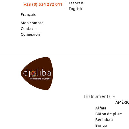
Français
+33 (0) 534 272 011
English
Français
Mon compte
Contact
Connexion
TOP PRODUITS DU MOIS : N
Instruments
AMÉRIQ
Alfaia
Bâton de pluie
Berimbau
Bongo