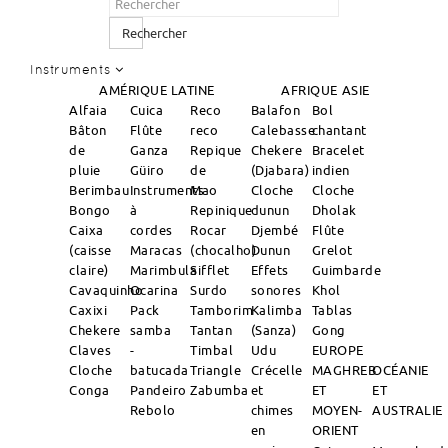
Rechercher
Instruments
AMÉRIQUE LATINE
AFRIQUE
ASIE
Alfaia
Cuica
Reco
Balafon
Bol
Bâton
Flûte
reco
Calebasse
chantant
de
Ganza
Repique
Chekere
Bracelet
pluie
Güiro
de
(Djabara)
indien
Berimbau
Instruments
Mao
Cloche
Cloche
Bongo
à
Repinique
dunun
Dholak
Caixa
cordes
Rocar
Djembé
Flûte
(caisse
Maracas
(chocalho)
Dunun
Grelot
claire)
Marimbula
Sifflet
Effets
Guimbarde
Cavaquinho
Ocarina
Surdo
sonores
Khol
Caxixi
Pack
Tamborim
Kalimba
Tablas
Chekere
samba
Tantan
(Sanza)
Gong
Claves
-
Timbal
Udu
EUROPE
Cloche
batucada
Triangle
Crécelle
MAGHREB
OCÉANIE
Conga
Pandeiro
Zabumba
et
ET
ET
Rebolo
chimes
MOYEN-
AUSTRALIE
en
ORIENT