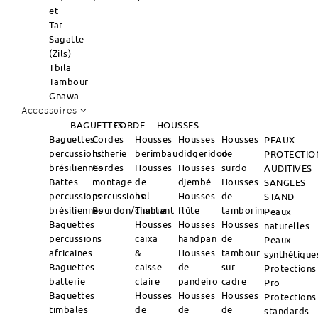
et
Tar
Sagatte
(Zils)
Tbila
Tambour
Gnawa
Accessoires
BAGUETTES
CORDE
HOUSSES
Baguettes
Cordes
Housses
Housses
Housses
PEAUX
percussions
lutherie
berimbau
didgeridoo
de
PROTECTIO
brésiliennes
Cordes
Housses
Housses
surdo
AUDITIVES
Battes
montage
de
djembé
Housses
SANGLES
percussions
percussions
bol
Housses
de
STAND
brésiliennes
Bourdon/Timbre
chantant
flûte
tamborim
Peaux
Baguettes
Housses
Housses
Housses
naturelles
percussions
caixa
handpan
de
Peaux
africaines
&
Housses
tambour
synthétique
Baguettes
caisse-
de
sur
Protections
batterie
claire
pandeiro
cadre
Pro
Baguettes
Housses
Housses
Housses
Protections
timbales
de
de
de
standards