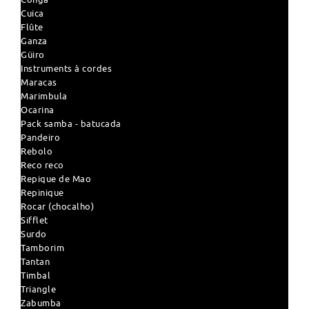
Cuica
Flûte
Ganza
Güiro
Instruments à cordes
Maracas
Marimbula
Ocarina
Pack samba - batucada
Pandeiro
Rebolo
Reco reco
Repique de Mao
Repinique
Rocar (chocalho)
Sifflet
Surdo
Tamborim
Tantan
Timbal
Triangle
Zabumba