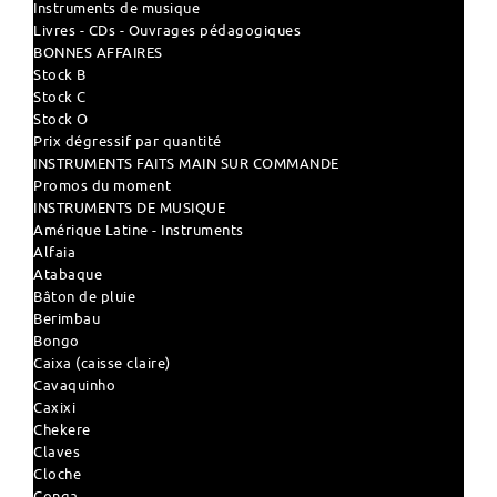
Instruments de musique
Livres - CDs - Ouvrages pédagogiques
BONNES AFFAIRES
Stock B
Stock C
Stock O
Prix dégressif par quantité
INSTRUMENTS FAITS MAIN SUR COMMANDE
Promos du moment
INSTRUMENTS DE MUSIQUE
Amérique Latine - Instruments
Alfaia
Atabaque
Bâton de pluie
Berimbau
Bongo
Caixa (caisse claire)
Cavaquinho
Caxixi
Chekere
Claves
Cloche
Conga