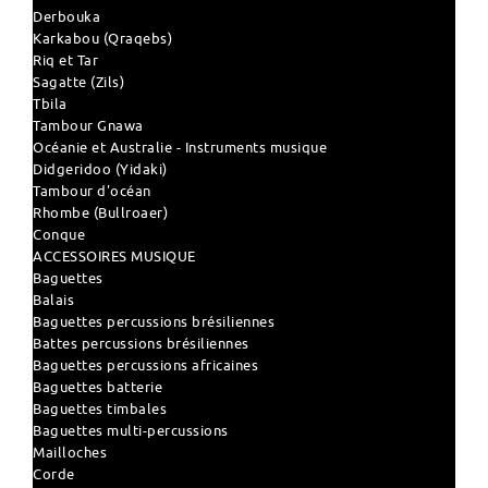
Derbouka
Karkabou (Qraqebs)
Riq et Tar
Sagatte (Zils)
Tbila
Tambour Gnawa
Océanie et Australie - Instruments musique
Didgeridoo (Yidaki)
Tambour d'océan
Rhombe (Bullroaer)
Conque
ACCESSOIRES MUSIQUE
Baguettes
Balais
Baguettes percussions brésiliennes
Battes percussions brésiliennes
Baguettes percussions africaines
Baguettes batterie
Baguettes timbales
Baguettes multi-percussions
Mailloches
Corde