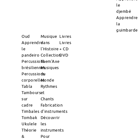
le
djembé
Apprendre
la
guimbarde
Oud
Musique
Livres
Apprendre
dans
Livres
le
l'Histoire
+ CD
pandeiro
Collection
DVD
Percussions
Them'Axe
brésiliennes
Musiques
Percussions
du
corporelles
Monde
Tabla
Rythmes
Tambours
et
sur
Chants
cadre
Fabrication
Timbales
d'instruments
Tombak
Découvrir
Ukulele
les
Théorie
instruments
&
Pour