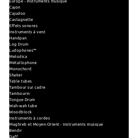
Europe - Instruments musique
Cajon
Cajudoo
Castagnette
Effets sonores
Instruments à vent
Handpan
Log Drum
Ludophones™
Melodica
Métallophone
Monochord
Shaker
Table tubes
Tambour sur cadre
Tambourin
Tongue Drum
Wah-wah tube
Woodblock
Instruments à cordes
Maghreb et Moyen-Orient - Instruments musique
Bendir
Daff