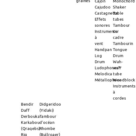
graines
Cajon
Monochord
Cajudoo
Shaker
Castagnette
Table
Effets
tubes
sonores
Tambour
Instruments
sur
à
cadre
vent
Tambourin
Handpan
Tongue
Log
Drum
Drum
Wah-
Ludophones™
wah
Melodica
tube
Métallophone
Woodblock
Instruments
à
cordes
Bendir
Didgeridoo
Daff
(Yidaki)
Derbouka
Tambour
Karkabou
d'océan
(Qraqebs)
Rhombe
Riq
(Bullroaer)