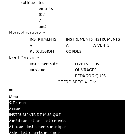
solfège
les
enfants
(0 à
7
ans)
Musicothérapie
INSTRUMENTS
INSTRUMENTS
INSTRUMENTS
A
A
A VENTS
PERCUSSION
CORDES
Eveil Musical
Instruments de
LIVRES - CDS -
musique
OUVRAGES
PEDAGOGIQUES
OFFRE SPECIALE
Menu
Fermer
Accueil
INSTRUMENTS DE MUSIQUE
Amérique Latine - Instruments
Afrique - Instruments musique
Asie - Instruments musique