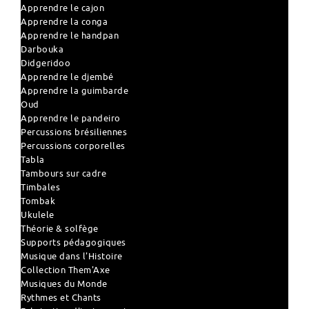
Apprendre le cajon
Apprendre la conga
Apprendre le handpan
Darbouka
Didgeridoo
Apprendre le djembé
Apprendre la guimbarde
Oud
Apprendre le pandeiro
Percussions brésiliennes
Percussions corporelles
Tabla
Tambours sur cadre
Timbales
Tombak
Ukulele
Théorie & solfège
Supports pédagogiques
Musique dans l'Histoire
Collection Them'Axe
Musiques du Monde
Rythmes et Chants