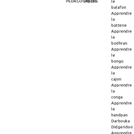
PÉDAGOGIQUES
DIVERS
le
balafon
Apprendre
la
batterie
Apprendre
le
bodhran
Apprendre
le
bongo
Apprendre
le
cajon
Apprendre
la
conga
Apprendre
le
handpan
Darbouka
Didgeridoo
Apprendre