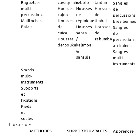
Baguettes
cavaquinho
rebolo
tantan
Sangles
multi-
Housses
Housses
Housses
de
percussions
cajon
de
de
percussions
Mailloches
Housses
répinique
timbal
brésilienne
Balais
de
Housses
Housses
Sangles
cuica
sanza
de
de
Housses
/
zabumba
percussions
derbouka
kalimba
africaines
&
Sangles
sansula
multi-
instruments
Stands
multi-
instruments
Supports
et
fixations
Pieds
et
socles
Librairie
METHODES
SUPPORTS
OUVRAGES
Apprendre