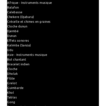
Afrique - Instruments musique
Balafon
Calebasse
Chekere (Djabara)
Crécelle et chimes en graines
Cloche dunun
Djembé
Dunun
Effets sonores
Kalimba (Sanza)
Udu
Asie - Instruments musique
Bol chantant
Bracelet indien
Cloche
Dholak
Flûte
Grelot
Guimbarde
Khol
Tablas
Gong