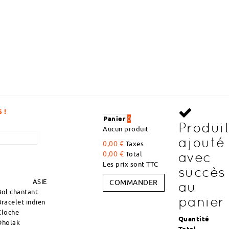
DÉCOUVREZ DES ARTICLES À DES PRIX DÉG
Panier
0
Produi
Aucun produit
ajouté
0,00 €
Taxes
avec
0,00 €
Total
Les prix sont TTC
succès
ASIE
COMMANDER
au
Bol chantant
panier
Bracelet indien
Cloche
Quantité
Dholak