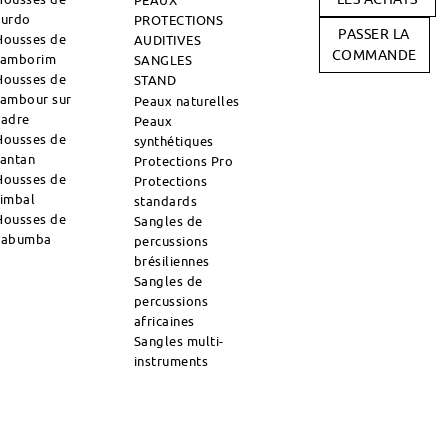
PEAUX
surdo
PROTECTIONS
PASSER LA
Housses de
AUDITIVES
COMMANDE
tamborim
SANGLES
Housses de
STAND
tambour sur
Peaux naturelles
cadre
Peaux
Housses de
synthétiques
tantan
Protections Pro
Housses de
Protections
timbal
standards
Housses de
Sangles de
zabumba
percussions
brésiliennes
Sangles de
percussions
africaines
Sangles multi-
instruments