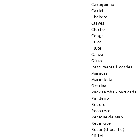
Cavaquinho
Caxixi
Chekere
Claves
Cloche
Conga
Cuica
Flûte
Ganza
Güiro
Instruments à cordes
Maracas
Marimbula
Ocarina
Pack samba - batucada
Pandeiro
Rebolo
Reco reco
Repique de Mao
Repinique
Rocar (chocalho)
Sifflet