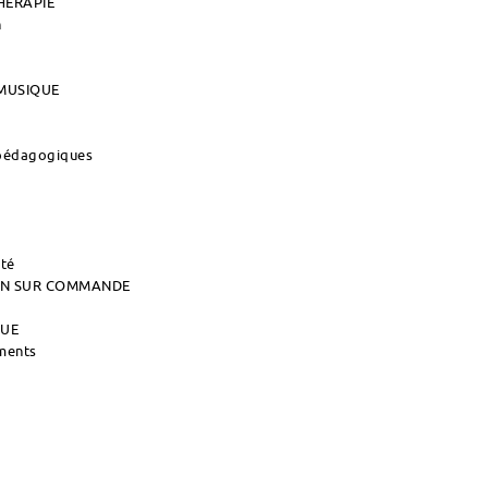
HERAPIE
n
MUSIQUE
 pédagogiques
ité
AIN SUR COMMANDE
QUE
uments