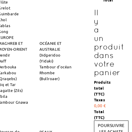
Total
Flûte
Grelot
Il
Guimbarde
y
Khol
Tablas
a
Gong
un
EUROPE
MAGHREB ET
OCÉANIE ET
produit
MOYEN-ORIENT
AUSTRALIE
dans
Bendir
Didgeridoo
Daff
(Yidaki)
votre
Derbouka
Tambour d'océan
panier
Karkabou
Rhombe
(Qraqebs)
(Bullroaer)
Produits
iq et Tar
total
agatte (Zils)
(TTC)
Tbila
Taxes
Tambour Gnawa
0,00 €
Total
(TTC)
POURSUIVRE
Housses de
LES ACHATS