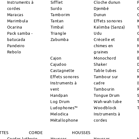
Instruments à
Sifflet
Cloche dunun
cordes
Surdo
Djembé
Maracas
Tamborim
Dunun
Marimbula
Tantan
Effets sonores
Ocarina
Timbal
Kalimba (Sanza)
Pack samba -
Triangle
Udu
batucada
Zabumba
Crécelle et
Pandeiro
chimes en
Rebolo
graines
Cajon
Monochord
Cajudoo
Shaker
Castagnette
Table tubes
Effets sonores
Tambour sur
Instruments à
cadre
vent
Tambourin
R
Handpan
Tongue Drum
S
Log Drum
Wah-wah tube
Ludophones™
Woodblock
Melodica
Instruments à
Métallophone
cordes
TTES
CORDE
HOUSSES
Cordes lutherie
Housses
Housses