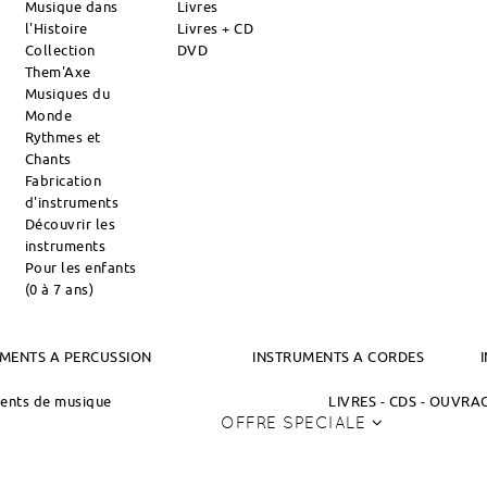
Musique dans
Livres
l'Histoire
Livres + CD
Collection
DVD
Them'Axe
Musiques du
Monde
Rythmes et
Chants
Fabrication
d'instruments
Découvrir les
instruments
Pour les enfants
(0 à 7 ans)
MENTS A PERCUSSION
INSTRUMENTS A CORDES
ments de musique
LIVRES - CDS - OUVR
OFFRE SPECIALE