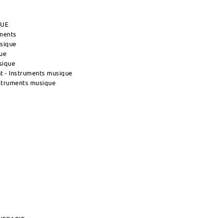
QUE
uments
usique
ue
sique
 - Instruments musique
nstruments musique