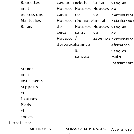
Baguettes
cavaquinho
rebolo
tantan
Sangles
multi-
Housses
Housses
Housses
de
percussions
cajon
de
de
percussions
Mailloches
Housses
répinique
timbal
brésilienne
Balais
de
Housses
Housses
Sangles
cuica
sanza
de
de
Housses
/
zabumba
percussions
derbouka
kalimba
africaines
&
Sangles
sansula
multi-
instruments
Stands
multi-
instruments
Supports
et
fixations
Pieds
et
socles
Librairie
METHODES
SUPPORTS
OUVRAGES
Apprendre