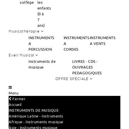
solfège
les
enfants
(0 à
7
ans)
Musicothérapie
INSTRUMENTS
INSTRUMENTS
INSTRUMENTS
A
A
A VENTS
PERCUSSION
CORDES
Eveil Musical
Instruments de
LIVRES - CDS -
musique
OUVRAGES
PEDAGOGIQUES
OFFRE SPECIALE
Menu
Fermer
Accueil
INSTRUMENTS DE MUSIQUE
Amérique Latine - Instruments
Afrique - Instruments musique
Asie - Instruments musique