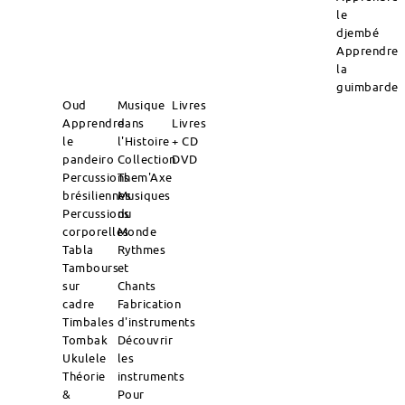
le
djembé
Apprendre
la
guimbarde
Oud
Musique
Livres
Apprendre
dans
Livres
le
l'Histoire
+ CD
pandeiro
Collection
DVD
Percussions
Them'Axe
brésiliennes
Musiques
Percussions
du
corporelles
Monde
Tabla
Rythmes
Tambours
et
sur
Chants
cadre
Fabrication
Timbales
d'instruments
Tombak
Découvrir
Ukulele
les
Théorie
instruments
&
Pour