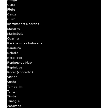
Cuica
Flûte
Ganza
Güiro
Instruments à cordes
Maracas
Marimbula
Ocarina
Pack samba - batucada
Pandeiro
Rebolo
Reco reco
Repique de Mao
Repinique
Rocar (chocalho)
Sifflet
Surdo
Tamborim
Tantan
Timbal
Triangle
Zabumba