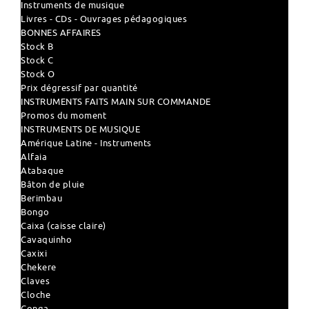
Instruments de musique
Livres - CDs - Ouvrages pédagogiques
BONNES AFFAIRES
Stock B
Stock C
Stock O
Prix dégressif par quantité
INSTRUMENTS FAITS MAIN SUR COMMANDE
Promos du moment
INSTRUMENTS DE MUSIQUE
Amérique Latine - Instruments
Alfaia
Atabaque
Bâton de pluie
Berimbau
Bongo
Caixa (caisse claire)
Cavaquinho
Caxixi
Chekere
Claves
Cloche
Conga