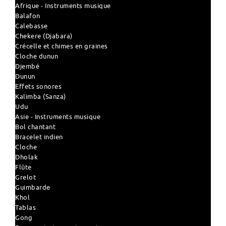
Afrique - Instruments musique
Balafon
Calebasse
Chekere (Djabara)
Crécelle et chimes en graines
Cloche dunun
Djembé
Dunun
Effets sonores
Kalimba (Sanza)
Udu
Asie - Instruments musique
Bol chantant
Bracelet indien
Cloche
Dholak
Flûte
Grelot
Guimbarde
Khol
Tablas
Gong