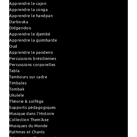
Apprendre le cajon
Apprendre la conga
Apprendre le handpan
Darbouka
Didgeridoo
Apprendre le djembé
Apprendre la guimbarde
Oud
Apprendre le pandeiro
Percussions brésiliennes
Percussions corporelles
Tabla
Tambours sur cadre
Timbales
Tombak
Ukulele
Théorie & solfège
Supports pédagogiques
Musique dans l'Histoire
Collection Them'Axe
Musiques du Monde
Rythmes et Chants