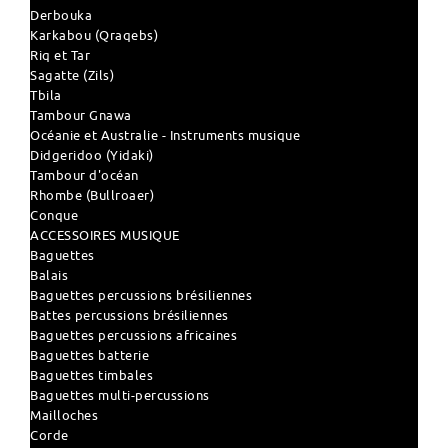
Derbouka
Karkabou (Qraqebs)
Riq et Tar
Sagatte (Zils)
Tbila
Tambour Gnawa
Océanie et Australie - Instruments musique
Didgeridoo (Yidaki)
Tambour d'océan
Rhombe (Bullroaer)
Conque
ACCESSOIRES MUSIQUE
Baguettes
Balais
Baguettes percussions brésiliennes
Battes percussions brésiliennes
Baguettes percussions africaines
Baguettes batterie
Baguettes timbales
Baguettes multi-percussions
Mailloches
Corde