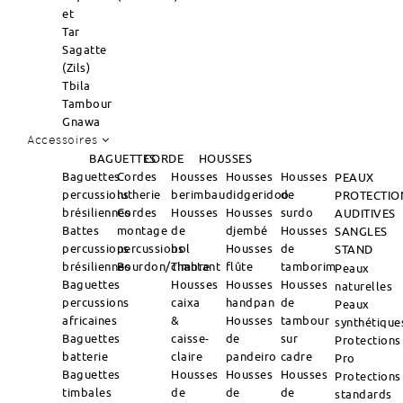
et
Tar
Sagatte
(Zils)
Tbila
Tambour
Gnawa
Accessoires
BAGUETTES
CORDE
HOUSSES
Baguettes
Cordes
Housses
Housses
Housses
PEAUX
percussions
lutherie
berimbau
didgeridoo
de
PROTECTIO
brésiliennes
Cordes
Housses
Housses
surdo
AUDITIVES
Battes
montage
de
djembé
Housses
SANGLES
percussions
percussions
bol
Housses
de
STAND
brésiliennes
Bourdon/Timbre
chantant
flûte
tamborim
Peaux
Baguettes
Housses
Housses
Housses
naturelles
percussions
caixa
handpan
de
Peaux
africaines
&
Housses
tambour
synthétique
Baguettes
caisse-
de
sur
Protections
batterie
claire
pandeiro
cadre
Pro
Baguettes
Housses
Housses
Housses
Protections
timbales
de
de
de
standards