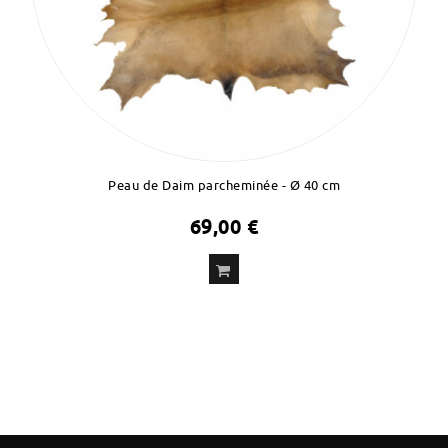
Peau de Daim parcheminée - Ø 40 cm
69,00 €
ADD
TO CART