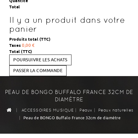
Quantité
Total
Il y a un produit dans votre
panier
Produits total (TTC)
Taxes
0,00 €
Total (TTC)
POURSUIVRE LES ACHATS
PASSER LA COMMANDE
PEAU DE BONGO BUFFALO FRANCE 32CM DE
DIAMÈTRE
|
|
|
ACCESSOIRES MUSIQUE
Peaux
Peaux naturelles
|
Peau de BONGO Buffalo France 32cm de diamètre