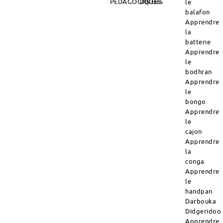
PÉDAGOGIQUES
DIVERS
le
balafon
Apprendre
la
batterie
Apprendre
le
bodhran
Apprendre
le
bongo
Apprendre
le
cajon
Apprendre
la
conga
Apprendre
le
handpan
Darbouka
Didgeridoo
Apprendre