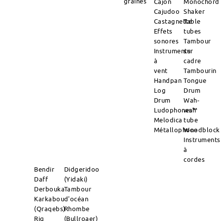
graines
Cajon
Monochord
Cajudoo
Shaker
Castagnette
Table
Effets
tubes
sonores
Tambour
Instruments
sur
à
cadre
vent
Tambourin
Handpan
Tongue
Log
Drum
Drum
Wah-
Ludophones™
wah
Melodica
tube
Métallophone
Woodblock
Instruments
à
cordes
Bendir
Didgeridoo
Daff
(Yidaki)
Derbouka
Tambour
Karkabou
d'océan
(Qraqebs)
Rhombe
Riq
(Bullroaer)