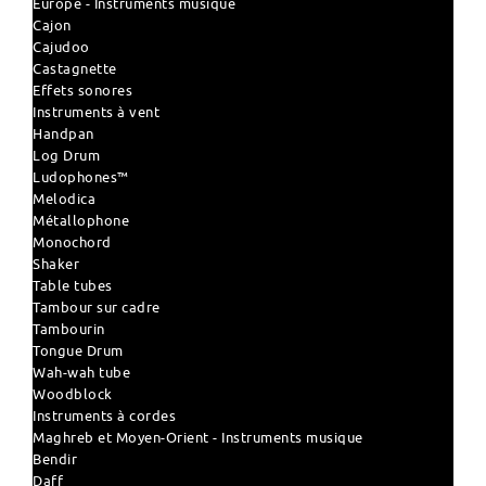
Europe - Instruments musique
Cajon
Cajudoo
Castagnette
Effets sonores
Instruments à vent
Handpan
Log Drum
Ludophones™
Melodica
Métallophone
Monochord
Shaker
Table tubes
Tambour sur cadre
Tambourin
Tongue Drum
Wah-wah tube
Woodblock
Instruments à cordes
Maghreb et Moyen-Orient - Instruments musique
Bendir
Daff