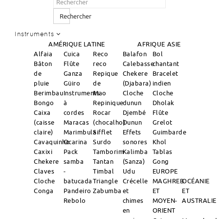
Rechercher
Instruments
AMÉRIQUE LATINE
AFRIQUE
ASIE
Alfaia
Cuica
Reco
Balafon
Bol
Bâton
Flûte
reco
Calebasse
chantant
de
Ganza
Repique
Chekere
Bracelet
pluie
Güiro
de
(Djabara)
indien
Berimbau
Instruments
Mao
Cloche
Cloche
Bongo
à
Repinique
dunun
Dholak
Caixa
cordes
Rocar
Djembé
Flûte
(caisse
Maracas
(chocalho)
Dunun
Grelot
claire)
Marimbula
Sifflet
Effets
Guimbarde
Cavaquinho
Ocarina
Surdo
sonores
Khol
Caxixi
Pack
Tamborim
Kalimba
Tablas
Chekere
samba
Tantan
(Sanza)
Gong
Claves
-
Timbal
Udu
EUROPE
Cloche
batucada
Triangle
Crécelle
MAGHREB
OCÉANIE
Conga
Pandeiro
Zabumba
et
ET
ET
Rebolo
chimes
MOYEN-
AUSTRALIE
en
ORIENT