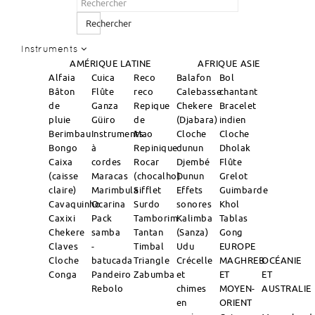
Rechercher
Instruments
AMÉRIQUE LATINE
AFRIQUE
ASIE
Alfaia
Cuica
Reco
Balafon
Bol
Bâton
Flûte
reco
Calebasse
chantant
de
Ganza
Repique
Chekere
Bracelet
pluie
Güiro
de
(Djabara)
indien
Berimbau
Instruments
Mao
Cloche
Cloche
Bongo
à
Repinique
dunun
Dholak
Caixa
cordes
Rocar
Djembé
Flûte
(caisse
Maracas
(chocalho)
Dunun
Grelot
claire)
Marimbula
Sifflet
Effets
Guimbarde
Cavaquinho
Ocarina
Surdo
sonores
Khol
Caxixi
Pack
Tamborim
Kalimba
Tablas
Chekere
samba
Tantan
(Sanza)
Gong
Claves
-
Timbal
Udu
EUROPE
Cloche
batucada
Triangle
Crécelle
MAGHREB
OCÉANIE
Conga
Pandeiro
Zabumba
et
ET
ET
Rebolo
chimes
MOYEN-
AUSTRALIE
en
ORIENT