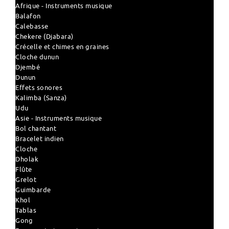
Afrique - Instruments musique
Balafon
Calebasse
Chekere (Djabara)
Crécelle et chimes en graines
Cloche dunun
Djembé
Dunun
Effets sonores
Kalimba (Sanza)
Udu
Asie - Instruments musique
Bol chantant
Bracelet indien
Cloche
Dholak
Flûte
Grelot
Guimbarde
Khol
Tablas
Gong