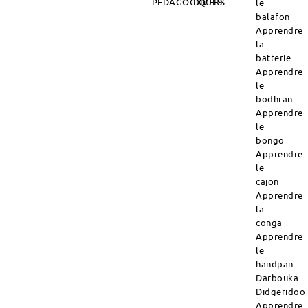
PÉDAGOGIQUES
DIVERS
le
balafon
Apprendre
la
batterie
Apprendre
le
bodhran
Apprendre
le
bongo
Apprendre
le
cajon
Apprendre
la
conga
Apprendre
le
handpan
Darbouka
Didgeridoo
Apprendre