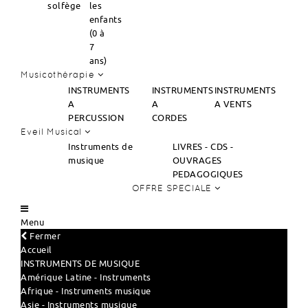
solfège
les
enfants
(0 à
7
ans)
Musicothérapie
INSTRUMENTS
INSTRUMENTS
INSTRUMENTS
A
A
A VENTS
PERCUSSION
CORDES
Eveil Musical
Instruments de
LIVRES - CDS -
musique
OUVRAGES
PEDAGOGIQUES
OFFRE SPECIALE
Menu
Fermer
Accueil
INSTRUMENTS DE MUSIQUE
Amérique Latine - Instruments
Afrique - Instruments musique
Asie - Instruments musique