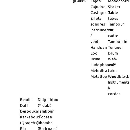
graines
Cajon
Monochord
Cajudoo
Shaker
Castagnette
Table
Effets
tubes
sonores
Tambour
Instruments
sur
à
cadre
vent
Tambourin
Handpan
Tongue
Log
Drum
Drum
Wah-
Ludophones™
wah
Melodica
tube
Métallophone
Woodblock
Instruments
à
cordes
Bendir
Didgeridoo
Daff
(Yidaki)
Derbouka
Tambour
Karkabou
d'océan
(Qraqebs)
Rhombe
Riq
(Bullroaer)