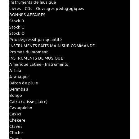
Instruments de musique
Livres - CDs - Ouvrages pédagogiques
BONNES AFFAIRES
Stock B
Stock C
Stock O
Prix dégressif par quantité
INSTRUMENTS FAITS MAIN SUR COMMANDE
Promos du moment
INSTRUMENTS DE MUSIQUE
Amérique Latine - Instruments
Alfaia
Atabaque
Bâton de pluie
Berimbau
Bongo
Caixa (caisse claire)
Cavaquinho
Caxixi
Chekere
Claves
Cloche
Conga