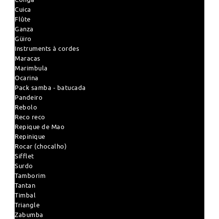
Cuica
Flûte
Ganza
Güiro
Instruments à cordes
Maracas
Marimbula
Ocarina
Pack samba - batucada
Pandeiro
Rebolo
Reco reco
Repique de Mao
Repinique
Rocar (chocalho)
Sifflet
Surdo
Tamborim
Tantan
Timbal
Triangle
Zabumba