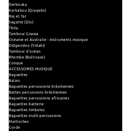
Derbouka
Karkabou (Qraqebs)
Riq et Tar
Sagatte (Zils)
Tbila
Tambour Gnawa
Océanie et Australie - Instruments musique
Didgeridoo (Yidaki)
Tambour d'océan
Rhombe (Bullroaer)
Conque
ACCESSOIRES MUSIQUE
Baguettes
Balais
Baguettes percussions brésiliennes
Battes percussions brésiliennes
Baguettes percussions africaines
Baguettes batterie
Baguettes timbales
Baguettes multi-percussions
Mailloches
Corde