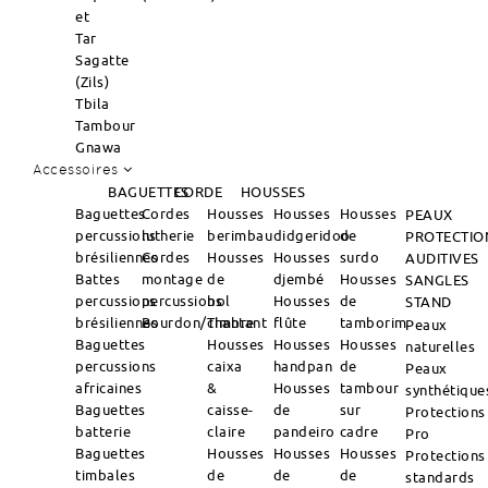
et
Tar
Sagatte
(Zils)
Tbila
Tambour
Gnawa
Accessoires
BAGUETTES
CORDE
HOUSSES
Baguettes
Cordes
Housses
Housses
Housses
PEAUX
percussions
lutherie
berimbau
didgeridoo
de
PROTECTIO
brésiliennes
Cordes
Housses
Housses
surdo
AUDITIVES
Battes
montage
de
djembé
Housses
SANGLES
percussions
percussions
bol
Housses
de
STAND
brésiliennes
Bourdon/Timbre
chantant
flûte
tamborim
Peaux
Baguettes
Housses
Housses
Housses
naturelles
percussions
caixa
handpan
de
Peaux
africaines
&
Housses
tambour
synthétique
Baguettes
caisse-
de
sur
Protections
batterie
claire
pandeiro
cadre
Pro
Baguettes
Housses
Housses
Housses
Protections
timbales
de
de
de
standards