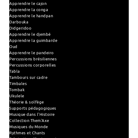
Apprendre le cajon
Apprendre la conga
Apprendre le handpan
Darbouka
Didgeridoo
Apprendre le djembé
Apprendre la guimbarde
Oud
Apprendre le pandeiro
Percussions brésiliennes
Percussions corporelles
Tabla
Tambours sur cadre
Timbales
Tombak
Ukulele
Théorie & solfège
Supports pédagogiques
Musique dans l'Histoire
Collection Them'Axe
Musiques du Monde
Rythmes et Chants