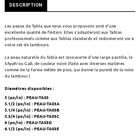
DESCRIPTION
Les peaux de Tabla que nous vous proposons sont d'une
excellente qualité de finition. Elles s'adapteront aux Tablas
professionnels comme aux Tablas standards et redonneront vie à
votre set de tambours.
La peau naturelle du Tabla est recouverte d'une large pastille,
le
S
hyahi
ou G
ab
,
de couleur noire (faite avec diverses matières
comme de la farine mêlée de poix, qui donne la pureté de la note
du tambour.)
Diamètres disponibles :
5 (po/in) :
PEAU-TA03
5.1/2 (po/in) :
PEAU-TA03A
5.1/4 (po/in) :
PEAU-TA03B
5.3/4 (po/in) :
PEAU-TA03C
6 (po/in) :
PEAU-TA03D
6.1/2 (po/in) :
PEAU-TA03E