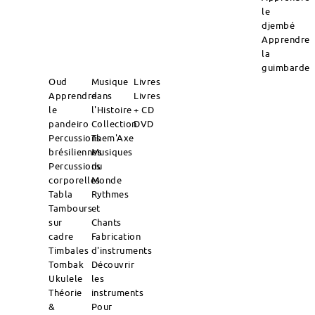
le
djembé
Apprendre
la
guimbarde
Oud
Musique
Livres
Apprendre
dans
Livres
le
l'Histoire
+ CD
pandeiro
Collection
DVD
Percussions
Them'Axe
brésiliennes
Musiques
Percussions
du
corporelles
Monde
Tabla
Rythmes
Tambours
et
sur
Chants
cadre
Fabrication
Timbales
d'instruments
Tombak
Découvrir
Ukulele
les
Théorie
instruments
&
Pour