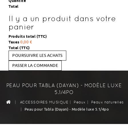
Quantité
Total
Il y a un produit dans votre
panier
Produits total (TTC)
Taxes
0,00 €
Total (TTC)
POURSUIVRE LES ACHATS
PASSER LA COMMANDE
PEAU POUR TABLA (DAYAN) - MODÈLE LUXE
5.1/4PO
|
|
|
ACCESSOIRES MUSIQUE
Peaux
Peaux naturelles
|
Peau pour Tabla (Dayan) - Modèle luxe 5.1/4po