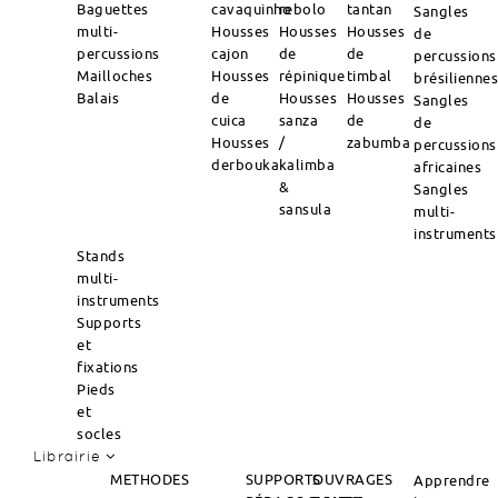
Baguettes
cavaquinho
rebolo
tantan
Sangles
multi-
Housses
Housses
Housses
de
percussions
cajon
de
de
percussions
Mailloches
Housses
répinique
timbal
brésilienne
Balais
de
Housses
Housses
Sangles
cuica
sanza
de
de
Housses
/
zabumba
percussions
derbouka
kalimba
africaines
&
Sangles
sansula
multi-
instruments
Stands
multi-
instruments
Supports
et
fixations
Pieds
et
socles
Librairie
METHODES
SUPPORTS
OUVRAGES
Apprendre