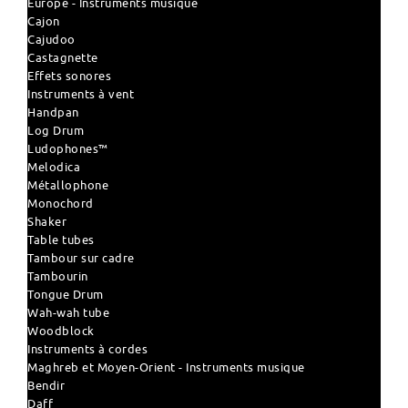
Europe - Instruments musique
Cajon
Cajudoo
Castagnette
Effets sonores
Instruments à vent
Handpan
Log Drum
Ludophones™
Melodica
Métallophone
Monochord
Shaker
Table tubes
Tambour sur cadre
Tambourin
Tongue Drum
Wah-wah tube
Woodblock
Instruments à cordes
Maghreb et Moyen-Orient - Instruments musique
Bendir
Daff