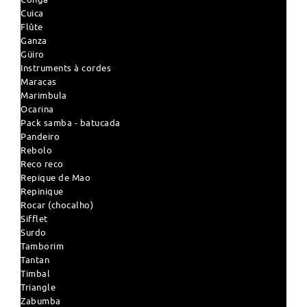
Cuica
Flûte
Ganza
Güiro
Instruments à cordes
Maracas
Marimbula
Ocarina
Pack samba - batucada
Pandeiro
Rebolo
Reco reco
Repique de Mao
Repinique
Rocar (chocalho)
Sifflet
Surdo
Tamborim
Tantan
Timbal
Triangle
Zabumba