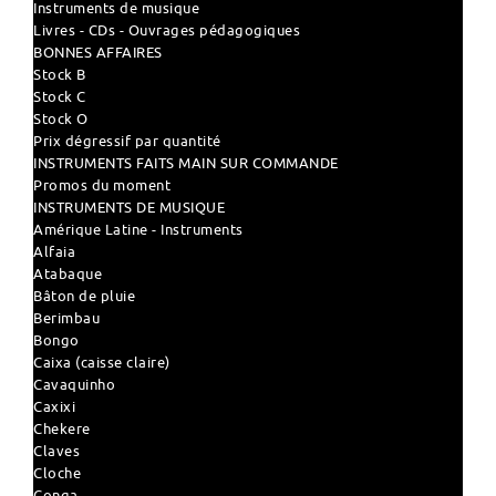
Instruments de musique
Livres - CDs - Ouvrages pédagogiques
BONNES AFFAIRES
Stock B
Stock C
Stock O
Prix dégressif par quantité
INSTRUMENTS FAITS MAIN SUR COMMANDE
Promos du moment
INSTRUMENTS DE MUSIQUE
Amérique Latine - Instruments
Alfaia
Atabaque
Bâton de pluie
Berimbau
Bongo
Caixa (caisse claire)
Cavaquinho
Caxixi
Chekere
Claves
Cloche
Conga