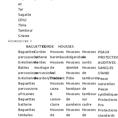
et
Tar
Sagatte
(Zils)
Tbila
Tambour
Gnawa
Accessoires
BAGUETTES
CORDE
HOUSSES
Baguettes
Cordes
Housses
Housses
Housses
PEAUX
percussions
lutherie
berimbau
didgeridoo
de
PROTECTIO
brésiliennes
Cordes
Housses
Housses
surdo
AUDITIVES
Battes
montage
de
djembé
Housses
SANGLES
percussions
percussions
bol
Housses
de
STAND
brésiliennes
Bourdon/Timbre
chantant
flûte
tamborim
Peaux
Baguettes
Housses
Housses
Housses
naturelles
percussions
caixa
handpan
de
Peaux
africaines
&
Housses
tambour
synthétique
Baguettes
caisse-
de
sur
Protections
batterie
claire
pandeiro
cadre
Pro
Baguettes
Housses
Housses
Housses
Protections
timbales
de
de
de
standards