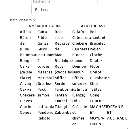
Rechercher
Instruments
AMÉRIQUE LATINE
AFRIQUE
ASIE
Alfaia
Cuica
Reco
Balafon
Bol
Bâton
Flûte
reco
Calebasse
chantant
de
Ganza
Repique
Chekere
Bracelet
pluie
Güiro
de
(Djabara)
indien
Berimbau
Instruments
Mao
Cloche
Cloche
Bongo
à
Repinique
dunun
Dholak
Caixa
cordes
Rocar
Djembé
Flûte
(caisse
Maracas
(chocalho)
Dunun
Grelot
claire)
Marimbula
Sifflet
Effets
Guimbarde
Cavaquinho
Ocarina
Surdo
sonores
Khol
Caxixi
Pack
Tamborim
Kalimba
Tablas
Chekere
samba
Tantan
(Sanza)
Gong
Claves
-
Timbal
Udu
EUROPE
Cloche
batucada
Triangle
Crécelle
MAGHREB
OCÉANIE
Conga
Pandeiro
Zabumba
et
ET
ET
Rebolo
chimes
MOYEN-
AUSTRALIE
en
ORIENT