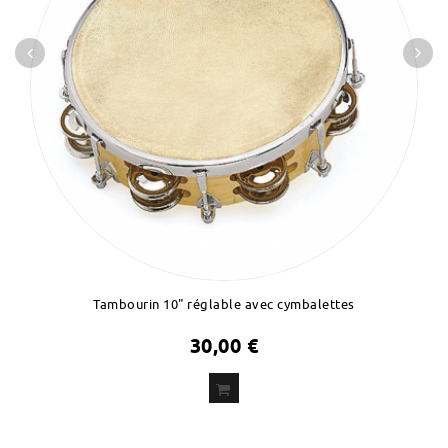
Tambourin 10" réglable avec cymbalettes
30,00 €
ADD
TO CART