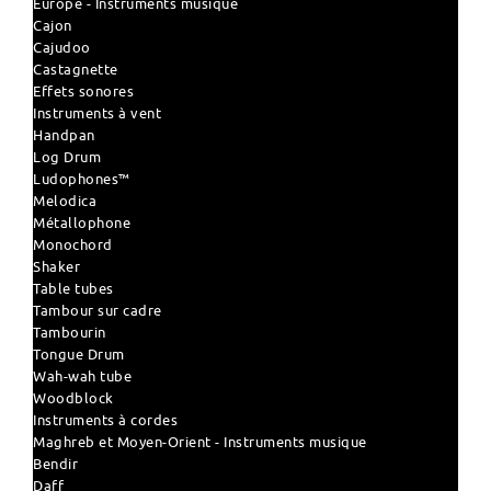
Europe - Instruments musique
Cajon
Cajudoo
Castagnette
Effets sonores
Instruments à vent
Handpan
Log Drum
Ludophones™
Melodica
Métallophone
Monochord
Shaker
Table tubes
Tambour sur cadre
Tambourin
Tongue Drum
Wah-wah tube
Woodblock
Instruments à cordes
Maghreb et Moyen-Orient - Instruments musique
Bendir
Daff