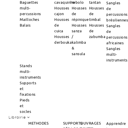
Baguettes
cavaquinho
rebolo
tantan
Sangles
multi-
Housses
Housses
Housses
de
percussions
cajon
de
de
percussions
Mailloches
Housses
répinique
timbal
brésilienne
Balais
de
Housses
Housses
Sangles
cuica
sanza
de
de
Housses
/
zabumba
percussions
derbouka
kalimba
africaines
&
Sangles
sansula
multi-
instruments
Stands
multi-
instruments
Supports
et
fixations
Pieds
et
socles
Librairie
METHODES
SUPPORTS
OUVRAGES
Apprendre