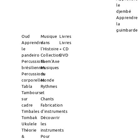
le
djembé
Apprendre
la
guimbarde
Oud
Musique
Livres
Apprendre
dans
Livres
le
l'Histoire
+ CD
pandeiro
Collection
DVD
Percussions
Them'Axe
brésiliennes
Musiques
Percussions
du
corporelles
Monde
Tabla
Rythmes
Tambours
et
sur
Chants
cadre
Fabrication
Timbales
d'instruments
Tombak
Découvrir
Ukulele
les
Théorie
instruments
&
Pour