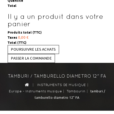
Quantité
Total
Il y a un produit dans votre
panier
Produits total (TTC)
Taxes
0,00 €
Total (TTC)
POURSUIVRE LES ACHATS
PASSER LA COMMANDE
TAMBURI / TAMBURELLO DIAMETRO 12" FA
|
|
INSTRUMENTS DE MUSIQUE
|
|
tamburi /
Europe - Instruments musique
Tambourin
tamburello diametro 12" FA