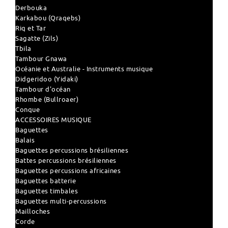
Derbouka
Karkabou (Qraqebs)
Riq et Tar
Sagatte (Zils)
Tbila
Tambour Gnawa
Océanie et Australie - Instruments musique
Didgeridoo (Yidaki)
Tambour d'océan
Rhombe (Bullroaer)
Conque
ACCESSOIRES MUSIQUE
Baguettes
Balais
Baguettes percussions brésiliennes
Battes percussions brésiliennes
Baguettes percussions africaines
Baguettes batterie
Baguettes timbales
Baguettes multi-percussions
Mailloches
Corde