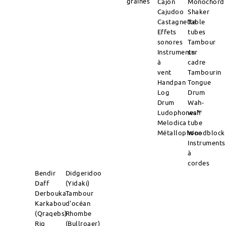
graines
Cajon
Monochord
Cajudoo
Shaker
Castagnette
Table
Effets
tubes
sonores
Tambour
Instruments
sur
à
cadre
vent
Tambourin
Handpan
Tongue
Log
Drum
Drum
Wah-
Ludophones™
wah
Melodica
tube
Métallophone
Woodblock
Instruments
à
cordes
Bendir
Didgeridoo
Daff
(Yidaki)
Derbouka
Tambour
Karkabou
d'océan
(Qraqebs)
Rhombe
Riq
(Bullroaer)