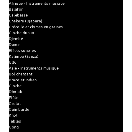
Afrique - Instruments musique
Balafon
Calebasse
Chekere (Djabara)
Crécelle et chimes en graines
Cloche dunun
Djembé
Dunun
Effets sonores
Kalimba (Sanza)
Udu
Asie - Instruments musique
Bol chantant
Bracelet indien
Cloche
Dholak
Flûte
Grelot
Guimbarde
Khol
Tablas
Gong