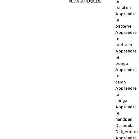
PÉDAGOGIQUES
DIVERS
le
balafon
Apprendre
la
batterie
Apprendre
le
bodhran
Apprendre
le
bongo
Apprendre
le
cajon
Apprendre
la
conga
Apprendre
le
handpan
Darbouka
Didgeridoo
Apprendre