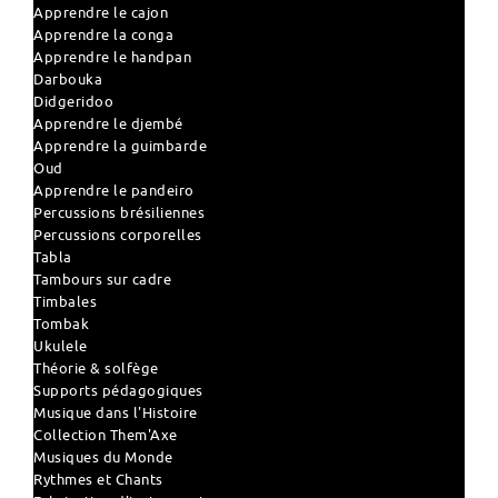
Apprendre le cajon
Apprendre la conga
Apprendre le handpan
Darbouka
Didgeridoo
Apprendre le djembé
Apprendre la guimbarde
Oud
Apprendre le pandeiro
Percussions brésiliennes
Percussions corporelles
Tabla
Tambours sur cadre
Timbales
Tombak
Ukulele
Théorie & solfège
Supports pédagogiques
Musique dans l'Histoire
Collection Them'Axe
Musiques du Monde
Rythmes et Chants