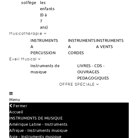
solfège
les
enfants
(0 à
7
ans)
Musicothérapie
INSTRUMENTS
INSTRUMENTS
INSTRUMENTS
A
A
A VENTS
PERCUSSION
CORDES
Eveil Musical
Instruments de
LIVRES - CDS -
musique
OUVRAGES
PEDAGOGIQUES
OFFRE SPECIALE
Menu
Fermer
Accueil
INSTRUMENTS DE MUSIQUE
Amérique Latine - Instruments
Afrique - Instruments musique
Asie - Instruments musique