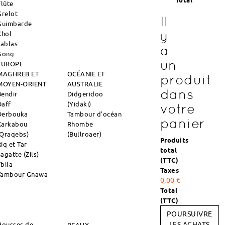
Total
Flûte
Grelot
Il
Guimbarde
y
Khol
Tablas
a
Gong
un
EUROPE
MAGHREB ET
OCÉANIE ET
produit
MOYEN-ORIENT
AUSTRALIE
dans
Bendir
Didgeridoo
Daff
(Yidaki)
votre
Derbouka
Tambour d'océan
panier
Karkabou
Rhombe
(Qraqebs)
(Bullroaer)
Produits
iq et Tar
total
agatte (Zils)
(TTC)
Tbila
Taxes
Tambour Gnawa
0,00 €
Total
(TTC)
POURSUIVRE
Housses de
LES ACHATS