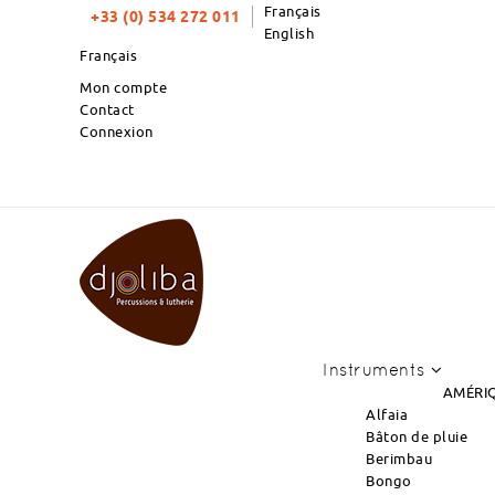
Français
+33 (0) 534 272 011
English
Français
Mon compte
Contact
Connexion
TOP PRODUITS DU MOIS : NOUVEL
Instruments
AMÉRIQ
Alfaia
Bâton de pluie
Berimbau
Bongo