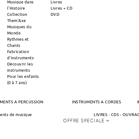
Musique dans
Livres
l'Histoire
Livres + CD
Collection
DVD
Them'Axe
Musiques du
Monde
Rythmes et
Chants
Fabrication
d'instruments
Découvrir les
instruments
Pour les enfants
(0 à 7 ans)
MENTS A PERCUSSION
INSTRUMENTS A CORDES
ments de musique
LIVRES - CDS - OUVR
OFFRE SPECIALE