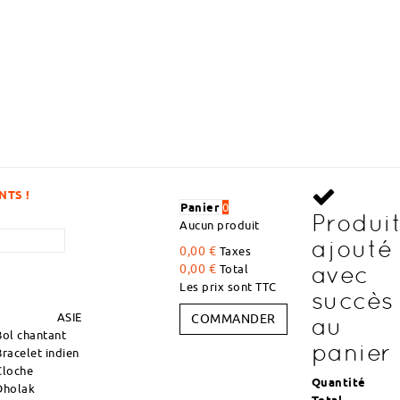
DÉCOUVREZ DES ARTICLES À DES P
Panier
0
Produi
Aucun produit
ajouté
0,00 €
Taxes
avec
0,00 €
Total
Les prix sont TTC
succès
ASIE
COMMANDER
au
Bol chantant
panier
Bracelet indien
Cloche
Quantité
Dholak