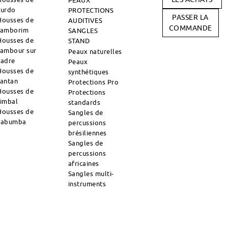
PEAUX
surdo
PROTECTIONS
PASSER LA
Housses de
AUDITIVES
COMMANDE
tamborim
SANGLES
Housses de
STAND
tambour sur
Peaux naturelles
cadre
Peaux
Housses de
synthétiques
tantan
Protections Pro
Housses de
Protections
timbal
standards
Housses de
Sangles de
zabumba
percussions
brésiliennes
Sangles de
percussions
africaines
Sangles multi-
instruments