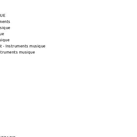
QUE
uments
usique
ue
sique
 - Instruments musique
nstruments musique