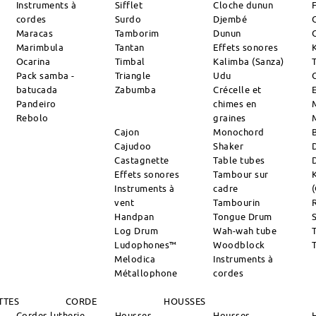
Instruments à
Sifflet
Cloche dunun
cordes
Surdo
Djembé
Maracas
Tamborim
Dunun
Marimbula
Tantan
Effets sonores
Ocarina
Timbal
Kalimba (Sanza)
Pack samba -
Triangle
Udu
batucada
Zabumba
Crécelle et
Pandeiro
chimes en
Rebolo
graines
Cajon
Monochord
Cajudoo
Shaker
Castagnette
Table tubes
Effets sonores
Tambour sur
Instruments à
cadre
vent
Tambourin
R
Handpan
Tongue Drum
S
Log Drum
Wah-wah tube
Ludophones™
Woodblock
Melodica
Instruments à
Métallophone
cordes
TTES
CORDE
HOUSSES
Cordes lutherie
Housses
Housses