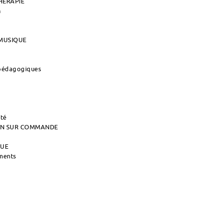
HERAPIE
n
MUSIQUE
 pédagogiques
ité
AIN SUR COMMANDE
QUE
uments