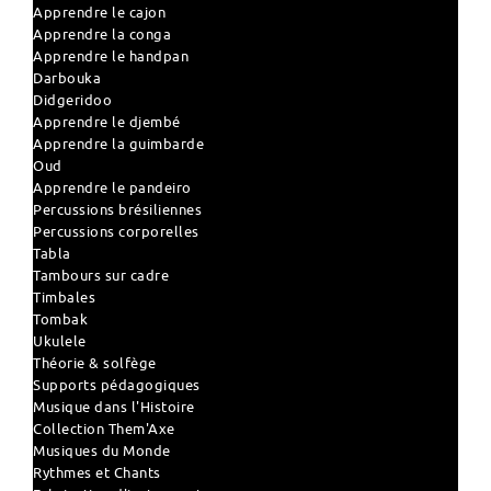
Apprendre le cajon
Apprendre la conga
Apprendre le handpan
Darbouka
Didgeridoo
Apprendre le djembé
Apprendre la guimbarde
Oud
Apprendre le pandeiro
Percussions brésiliennes
Percussions corporelles
Tabla
Tambours sur cadre
Timbales
Tombak
Ukulele
Théorie & solfège
Supports pédagogiques
Musique dans l'Histoire
Collection Them'Axe
Musiques du Monde
Rythmes et Chants