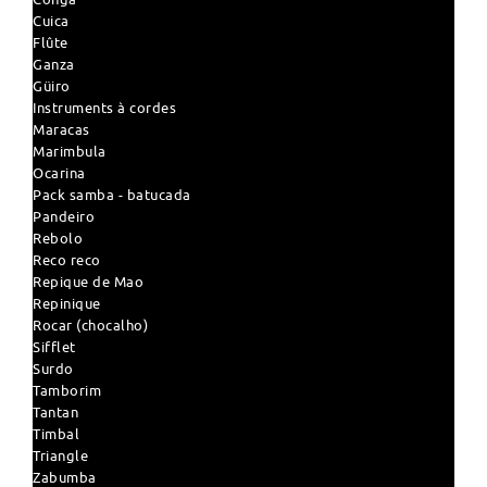
Cuica
Flûte
Ganza
Güiro
Instruments à cordes
Maracas
Marimbula
Ocarina
Pack samba - batucada
Pandeiro
Rebolo
Reco reco
Repique de Mao
Repinique
Rocar (chocalho)
Sifflet
Surdo
Tamborim
Tantan
Timbal
Triangle
Zabumba