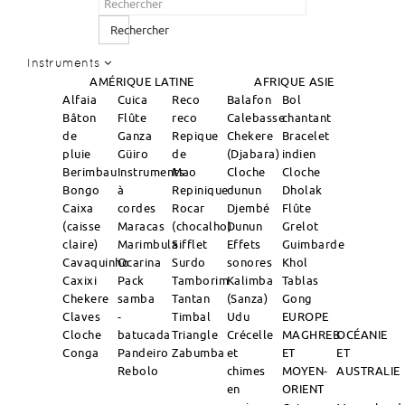
Rechercher
Instruments
AMÉRIQUE LATINE
AFRIQUE
ASIE
Alfaia
Cuica
Reco
Balafon
Bol
Bâton
Flûte
reco
Calebasse
chantant
de
Ganza
Repique
Chekere
Bracelet
pluie
Güiro
de
(Djabara)
indien
Berimbau
Instruments
Mao
Cloche
Cloche
Bongo
à
Repinique
dunun
Dholak
Caixa
cordes
Rocar
Djembé
Flûte
(caisse
Maracas
(chocalho)
Dunun
Grelot
claire)
Marimbula
Sifflet
Effets
Guimbarde
Cavaquinho
Ocarina
Surdo
sonores
Khol
Caxixi
Pack
Tamborim
Kalimba
Tablas
Chekere
samba
Tantan
(Sanza)
Gong
Claves
-
Timbal
Udu
EUROPE
Cloche
batucada
Triangle
Crécelle
MAGHREB
OCÉANIE
Conga
Pandeiro
Zabumba
et
ET
ET
Rebolo
chimes
MOYEN-
AUSTRALIE
en
ORIENT