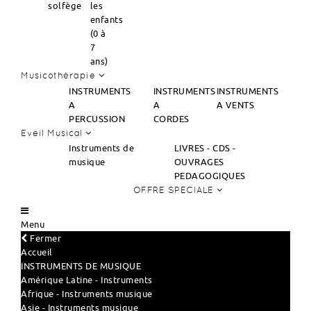
solfège
les
enfants
(0 à
7
ans)
Musicothérapie
INSTRUMENTS
INSTRUMENTS
INSTRUMENTS
A
A
A VENTS
PERCUSSION
CORDES
Eveil Musical
Instruments de
LIVRES - CDS -
musique
OUVRAGES
PEDAGOGIQUES
OFFRE SPECIALE
Menu
Fermer
Accueil
INSTRUMENTS DE MUSIQUE
Amérique Latine - Instruments
Afrique - Instruments musique
Asie - Instruments musique