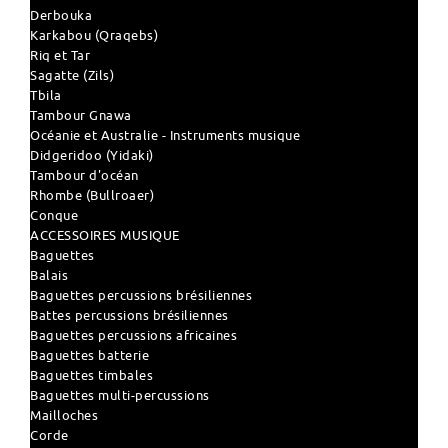
Derbouka
Karkabou (Qraqebs)
Riq et Tar
Sagatte (Zils)
Tbila
Tambour Gnawa
Océanie et Australie - Instruments musique
Didgeridoo (Yidaki)
Tambour d'océan
Rhombe (Bullroaer)
Conque
ACCESSOIRES MUSIQUE
Baguettes
Balais
Baguettes percussions brésiliennes
Battes percussions brésiliennes
Baguettes percussions africaines
Baguettes batterie
Baguettes timbales
Baguettes multi-percussions
Mailloches
Corde