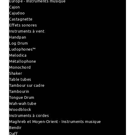
Europe - Instruments musique
Cajon
Cajudoo
Castagnette
Effets sonores
Instruments à vent
Handpan
Log Drum
Ludophones™
Melodica
Métallophone
Monochord
Shaker
Table tubes
Tambour sur cadre
Tambourin
Tongue Drum
Wah-wah tube
Woodblock
Instruments à cordes
Maghreb et Moyen-Orient - Instruments musique
Bendir
Daff