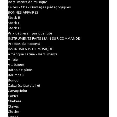
Instruments de musique
Livres - CDs - Ouvrages pédagogiques
BONNES AFFAIRES
Stock B
Stock C
Stock O
Prix dégressif par quantité
INSTRUMENTS FAITS MAIN SUR COMMANDE
Promos du moment
INSTRUMENTS DE MUSIQUE
Amérique Latine - Instruments
Alfaia
Atabaque
Bâton de pluie
Berimbau
Bongo
Caixa (caisse claire)
Cavaquinho
Caxixi
Chekere
Claves
Cloche
Conga