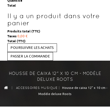
Quantité
Total
Il y a un produit dans votre
panier
Produits total (TTC)
Taxes
0,00 €
Total (TTC)
POURSUIVRE LES ACHATS
PASSER LA COMMANDE
HOUSSE DE CAIXA 12" X 10 CM - MODÈLE
DELUXE ROOTS
|
|
Housse de caixa 12" x 10 cm -
ACCESSOIRES MUSIQUE
Modèle deluxe Roots