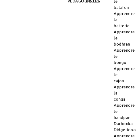
PÉDAGOGIQUES
DIVERS
le
balafon
Apprendre
la
batterie
Apprendre
le
bodhran
Apprendre
le
bongo
Apprendre
le
cajon
Apprendre
la
conga
Apprendre
le
handpan
Darbouka
Didgeridoo
Apprendre