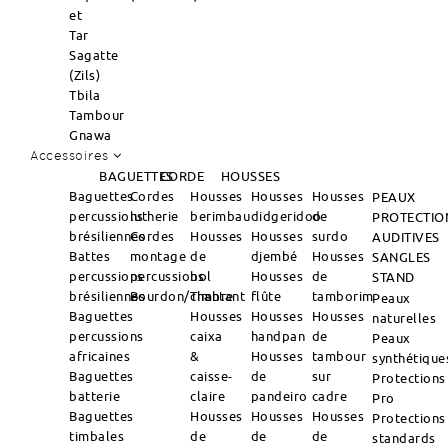
et
Tar
Sagatte
(Zils)
Tbila
Tambour
Gnawa
Accessoires
BAGUETTES
CORDE
HOUSSES
Baguettes
Cordes
Housses
Housses
Housses
PEAUX
percussions
lutherie
berimbau
didgeridoo
de
PROTECTIO
brésiliennes
Cordes
Housses
Housses
surdo
AUDITIVES
Battes
montage
de
djembé
Housses
SANGLES
percussions
percussions
bol
Housses
de
STAND
brésiliennes
Bourdon/Timbre
chantant
flûte
tamborim
Peaux
Baguettes
Housses
Housses
Housses
naturelles
percussions
caixa
handpan
de
Peaux
africaines
&
Housses
tambour
synthétique
Baguettes
caisse-
de
sur
Protections
batterie
claire
pandeiro
cadre
Pro
Baguettes
Housses
Housses
Housses
Protections
timbales
de
de
de
standards