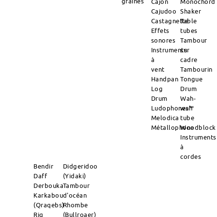
graines
Cajon
Monochord
Cajudoo
Shaker
Castagnette
Table
Effets
tubes
sonores
Tambour
Instruments
sur
à
cadre
vent
Tambourin
Handpan
Tongue
Log
Drum
Drum
Wah-
Ludophones™
wah
Melodica
tube
Métallophone
Woodblock
Instruments
à
cordes
Bendir
Didgeridoo
Daff
(Yidaki)
Derbouka
Tambour
Karkabou
d'océan
(Qraqebs)
Rhombe
Riq
(Bullroaer)