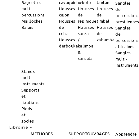
Baguettes
cavaquinho
rebolo
tantan
Sangles
multi-
Housses
Housses
Housses
de
percussions
cajon
de
de
percussions
Mailloches
Housses
répinique
timbal
brésilienne
Balais
de
Housses
Housses
Sangles
cuica
sanza
de
de
Housses
/
zabumba
percussions
derbouka
kalimba
africaines
&
Sangles
sansula
multi-
instruments
Stands
multi-
instruments
Supports
et
fixations
Pieds
et
socles
Librairie
METHODES
SUPPORTS
OUVRAGES
Apprendre