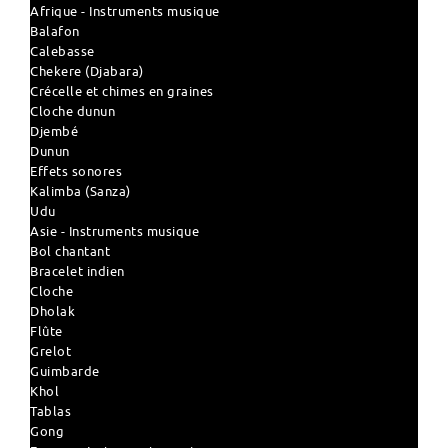
Afrique - Instruments musique
Balafon
Calebasse
Chekere (Djabara)
Crécelle et chimes en graines
Cloche dunun
Djembé
Dunun
Effets sonores
Kalimba (Sanza)
Udu
Asie - Instruments musique
Bol chantant
Bracelet indien
Cloche
Dholak
Flûte
Grelot
Guimbarde
Khol
Tablas
Gong