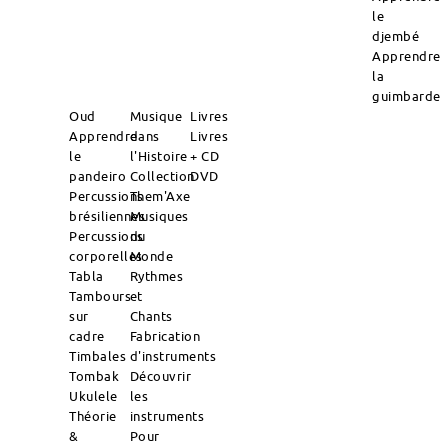
le
djembé
Apprendre
la
guimbarde
Oud
Musique
Livres
Apprendre
dans
Livres
le
l'Histoire
+ CD
pandeiro
Collection
DVD
Percussions
Them'Axe
brésiliennes
Musiques
Percussions
du
corporelles
Monde
Tabla
Rythmes
Tambours
et
sur
Chants
cadre
Fabrication
Timbales
d'instruments
Tombak
Découvrir
Ukulele
les
Théorie
instruments
&
Pour