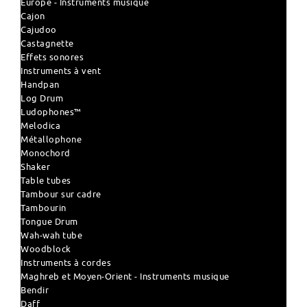
Europe - Instruments musique
Cajon
Cajudoo
Castagnette
Effets sonores
Instruments à vent
Handpan
Log Drum
Ludophones™
Melodica
Métallophone
Monochord
Shaker
Table tubes
Tambour sur cadre
Tambourin
Tongue Drum
Wah-wah tube
Woodblock
Instruments à cordes
Maghreb et Moyen-Orient - Instruments musique
Bendir
Daff