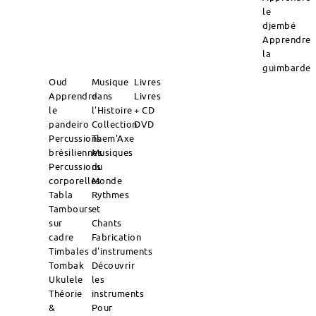
le
djembé
Apprendre
la
guimbarde
Oud
Musique
Livres
Apprendre
dans
Livres
le
l'Histoire
+ CD
pandeiro
Collection
DVD
Percussions
Them'Axe
brésiliennes
Musiques
Percussions
du
corporelles
Monde
Tabla
Rythmes
Tambours
et
sur
Chants
cadre
Fabrication
Timbales
d'instruments
Tombak
Découvrir
Ukulele
les
Théorie
instruments
&
Pour