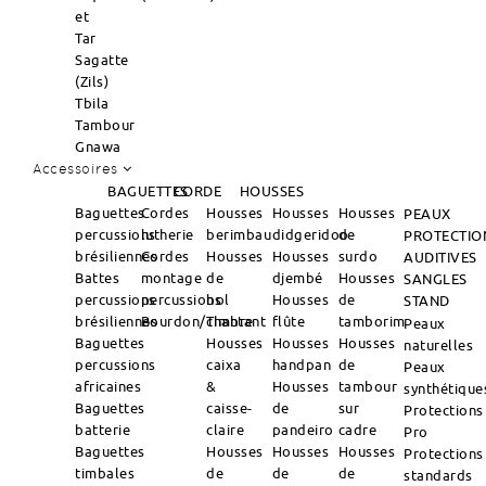
et
Tar
Sagatte
(Zils)
Tbila
Tambour
Gnawa
Accessoires
BAGUETTES
CORDE
HOUSSES
Baguettes
Cordes
Housses
Housses
Housses
PEAUX
percussions
lutherie
berimbau
didgeridoo
de
PROTECTIO
brésiliennes
Cordes
Housses
Housses
surdo
AUDITIVES
Battes
montage
de
djembé
Housses
SANGLES
percussions
percussions
bol
Housses
de
STAND
brésiliennes
Bourdon/Timbre
chantant
flûte
tamborim
Peaux
Baguettes
Housses
Housses
Housses
naturelles
percussions
caixa
handpan
de
Peaux
africaines
&
Housses
tambour
synthétique
Baguettes
caisse-
de
sur
Protections
batterie
claire
pandeiro
cadre
Pro
Baguettes
Housses
Housses
Housses
Protections
timbales
de
de
de
standards