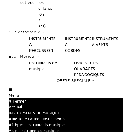
solfège
les
enfants
(0 à
7
ans)
Musicothérapie
INSTRUMENTS
INSTRUMENTS
INSTRUMENTS
A
A
A VENTS
PERCUSSION
CORDES
Eveil Musical
Instruments de
LIVRES - CDS -
musique
OUVRAGES
PEDAGOGIQUES
OFFRE SPECIALE
Menu
Fermer
Accueil
INSTRUMENTS DE MUSIQUE
Amérique Latine - Instruments
Afrique - Instruments musique
Asie - Instruments musique