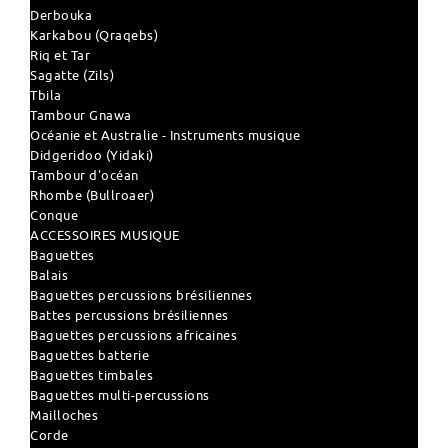
Derbouka
Karkabou (Qraqebs)
Riq et Tar
Sagatte (Zils)
Tbila
Tambour Gnawa
Océanie et Australie - Instruments musique
Didgeridoo (Yidaki)
Tambour d'océan
Rhombe (Bullroaer)
Conque
ACCESSOIRES MUSIQUE
Baguettes
Balais
Baguettes percussions brésiliennes
Battes percussions brésiliennes
Baguettes percussions africaines
Baguettes batterie
Baguettes timbales
Baguettes multi-percussions
Mailloches
Corde