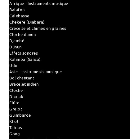
Afrique - Instruments musique
Balafon
Calebasse
Chekere (Djabara)
Crécelle et chimes en graines
Cloche dunun
Djembé
Dunun
Effets sonores
Kalimba (Sanza)
Udu
Asie - Instruments musique
Bol chantant
Bracelet indien
Cloche
Dholak
Flûte
Grelot
Guimbarde
Khol
Tablas
Gong