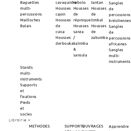
Baguettes
cavaquinho
rebolo
tantan
Sangles
multi-
Housses
Housses
Housses
de
percussions
cajon
de
de
percussions
Mailloches
Housses
répinique
timbal
brésilienne
Balais
de
Housses
Housses
Sangles
cuica
sanza
de
de
Housses
/
zabumba
percussions
derbouka
kalimba
africaines
&
Sangles
sansula
multi-
instruments
Stands
multi-
instruments
Supports
et
fixations
Pieds
et
socles
Librairie
METHODES
SUPPORTS
OUVRAGES
Apprendre