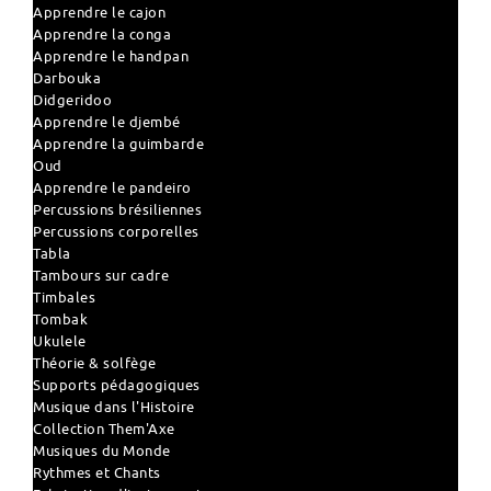
Apprendre le cajon
Apprendre la conga
Apprendre le handpan
Darbouka
Didgeridoo
Apprendre le djembé
Apprendre la guimbarde
Oud
Apprendre le pandeiro
Percussions brésiliennes
Percussions corporelles
Tabla
Tambours sur cadre
Timbales
Tombak
Ukulele
Théorie & solfège
Supports pédagogiques
Musique dans l'Histoire
Collection Them'Axe
Musiques du Monde
Rythmes et Chants