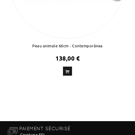
Peau animale 66cm - Contemporânea
138,00 €
ADD
TO CART
PAIEMENT SÉCURISÉ
Cryptage SSL