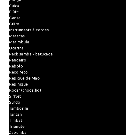
Cuica
Flûte
Ganza
Güiro
Instruments à cordes
Maracas
Marimbula
Ocarina
Pack samba - batucada
Pandeiro
Rebolo
Reco reco
Repique de Mao
Repinique
Rocar (chocalho)
Sifflet
Surdo
Tamborim
Tantan
Timbal
Triangle
Zabumba