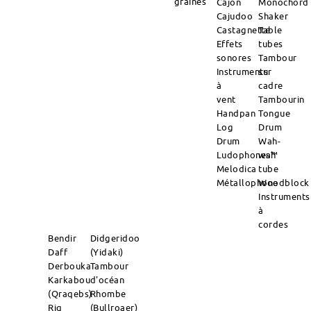
graines
Cajon
Monochord
Cajudoo
Shaker
Castagnette
Table
Effets
tubes
sonores
Tambour
Instruments
sur
à
cadre
vent
Tambourin
Handpan
Tongue
Log
Drum
Drum
Wah-
Ludophones™
wah
Melodica
tube
Métallophone
Woodblock
Instruments
à
cordes
Bendir
Didgeridoo
Daff
(Yidaki)
Derbouka
Tambour
Karkabou
d'océan
(Qraqebs)
Rhombe
Riq
(Bullroaer)