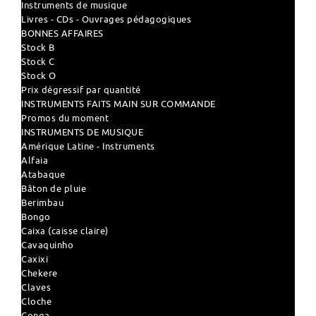
Instruments de musique
Livres - CDs - Ouvrages pédagogiques
BONNES AFFAIRES
Stock B
Stock C
Stock O
Prix dégressif par quantité
INSTRUMENTS FAITS MAIN SUR COMMANDE
Promos du moment
INSTRUMENTS DE MUSIQUE
Amérique Latine - Instruments
Alfaia
Atabaque
Bâton de pluie
Berimbau
Bongo
Caixa (caisse claire)
Cavaquinho
Caxixi
Chekere
Claves
Cloche
Conga