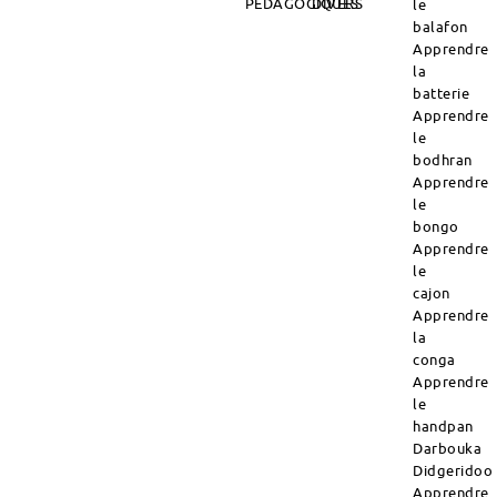
PÉDAGOGIQUES
DIVERS
le
balafon
Apprendre
la
batterie
Apprendre
le
bodhran
Apprendre
le
bongo
Apprendre
le
cajon
Apprendre
la
conga
Apprendre
le
handpan
Darbouka
Didgeridoo
Apprendre