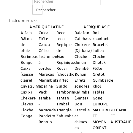
Rechercher
Instruments
AMÉRIQUE LATINE
AFRIQUE
ASIE
Alfaia
Cuica
Reco
Balafon
Bol
Bâton
Flûte
reco
Calebasse
chantant
de
Ganza
Repique
Chekere
Bracelet
pluie
Güiro
de
(Djabara)
indien
Berimbau
Instruments
Mao
Cloche
Cloche
Bongo
à
Repinique
dunun
Dholak
Caixa
cordes
Rocar
Djembé
Flûte
(caisse
Maracas
(chocalho)
Dunun
Grelot
claire)
Marimbula
Sifflet
Effets
Guimbarde
Cavaquinho
Ocarina
Surdo
sonores
Khol
Caxixi
Pack
Tamborim
Kalimba
Tablas
Chekere
samba
Tantan
(Sanza)
Gong
Claves
-
Timbal
Udu
EUROPE
Cloche
batucada
Triangle
Crécelle
MAGHREB
OCÉANIE
Conga
Pandeiro
Zabumba
et
ET
ET
Rebolo
chimes
MOYEN-
AUSTRALIE
en
ORIENT