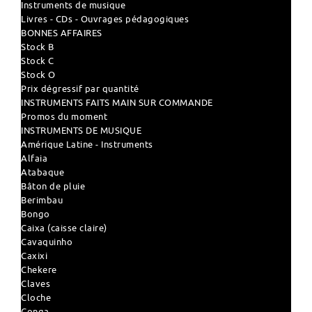
Instruments de musique
Livres - CDs - Ouvrages pédagogiques
BONNES AFFAIRES
Stock B
Stock C
Stock O
Prix dégressif par quantité
INSTRUMENTS FAITS MAIN SUR COMMANDE
Promos du moment
INSTRUMENTS DE MUSIQUE
Amérique Latine - Instruments
Alfaia
Atabaque
Bâton de pluie
Berimbau
Bongo
Caixa (caisse claire)
Cavaquinho
Caxixi
Chekere
Claves
Cloche
Conga