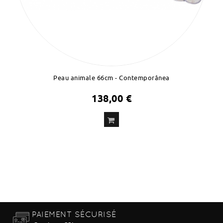
Peau animale 66cm - Contemporânea
138,00 €
ADD
TO CART
PAIEMENT SÉCURISÉ