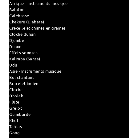
Afrique - Instruments musique
Balafon
Calebasse
Chekere (Djabara)
Crécelle et chimes en graines
Cloche dunun
Djembé
Dunun
Effets sonores
Kalimba (Sanza)
Udu
Asie - Instruments musique
Bol chantant
Bracelet indien
Cloche
Dholak
Flûte
Grelot
Guimbarde
Khol
Tablas
Gong