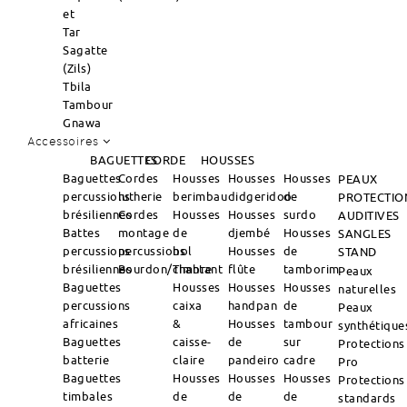
et
Tar
Sagatte
(Zils)
Tbila
Tambour
Gnawa
Accessoires
BAGUETTES
CORDE
HOUSSES
Baguettes
Cordes
Housses
Housses
Housses
PEAUX
percussions
lutherie
berimbau
didgeridoo
de
PROTECTIO
brésiliennes
Cordes
Housses
Housses
surdo
AUDITIVES
Battes
montage
de
djembé
Housses
SANGLES
percussions
percussions
bol
Housses
de
STAND
brésiliennes
Bourdon/Timbre
chantant
flûte
tamborim
Peaux
Baguettes
Housses
Housses
Housses
naturelles
percussions
caixa
handpan
de
Peaux
africaines
&
Housses
tambour
synthétique
Baguettes
caisse-
de
sur
Protections
batterie
claire
pandeiro
cadre
Pro
Baguettes
Housses
Housses
Housses
Protections
timbales
de
de
de
standards