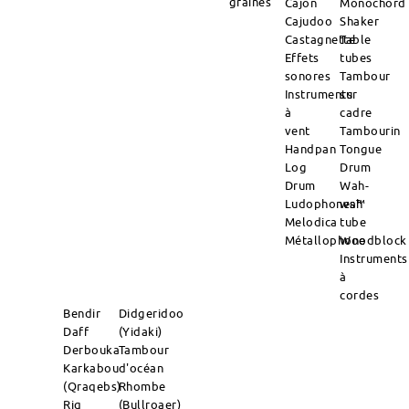
graines
Cajon
Monochord
Cajudoo
Shaker
Castagnette
Table
Effets
tubes
sonores
Tambour
Instruments
sur
à
cadre
vent
Tambourin
Handpan
Tongue
Log
Drum
Drum
Wah-
Ludophones™
wah
Melodica
tube
Métallophone
Woodblock
Instruments
à
cordes
Bendir
Didgeridoo
Daff
(Yidaki)
Derbouka
Tambour
Karkabou
d'océan
(Qraqebs)
Rhombe
Riq
(Bullroaer)