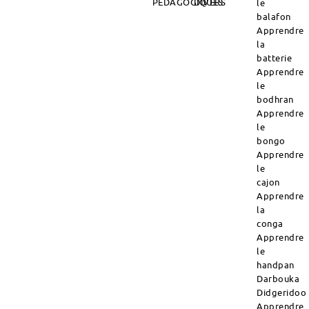
PÉDAGOGIQUES
DIVERS
le
balafon
Apprendre
la
batterie
Apprendre
le
bodhran
Apprendre
le
bongo
Apprendre
le
cajon
Apprendre
la
conga
Apprendre
le
handpan
Darbouka
Didgeridoo
Apprendre