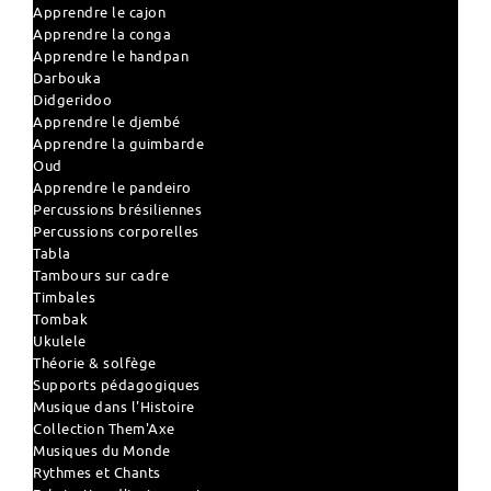
Apprendre le cajon
Apprendre la conga
Apprendre le handpan
Darbouka
Didgeridoo
Apprendre le djembé
Apprendre la guimbarde
Oud
Apprendre le pandeiro
Percussions brésiliennes
Percussions corporelles
Tabla
Tambours sur cadre
Timbales
Tombak
Ukulele
Théorie & solfège
Supports pédagogiques
Musique dans l'Histoire
Collection Them'Axe
Musiques du Monde
Rythmes et Chants