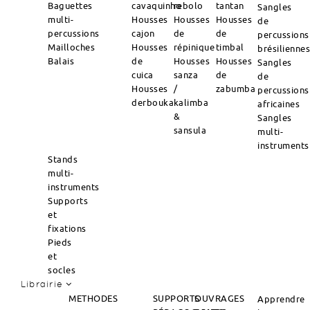
Baguettes
cavaquinho
rebolo
tantan
Sangles
multi-
Housses
Housses
Housses
de
percussions
cajon
de
de
percussions
Mailloches
Housses
répinique
timbal
brésilienne
Balais
de
Housses
Housses
Sangles
cuica
sanza
de
de
Housses
/
zabumba
percussions
derbouka
kalimba
africaines
&
Sangles
sansula
multi-
instruments
Stands
multi-
instruments
Supports
et
fixations
Pieds
et
socles
Librairie
METHODES
SUPPORTS
OUVRAGES
Apprendre