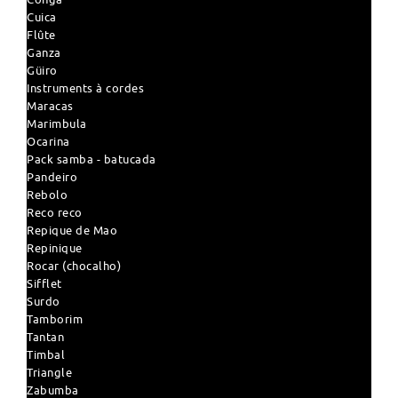
Cuica
Flûte
Ganza
Güiro
Instruments à cordes
Maracas
Marimbula
Ocarina
Pack samba - batucada
Pandeiro
Rebolo
Reco reco
Repique de Mao
Repinique
Rocar (chocalho)
Sifflet
Surdo
Tamborim
Tantan
Timbal
Triangle
Zabumba