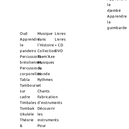
le
djembé
Apprendre
la
guimbarde
Oud
Musique
Livres
Apprendre
dans
Livres
le
l'Histoire
+ CD
pandeiro
Collection
DVD
Percussions
Them'Axe
brésiliennes
Musiques
Percussions
du
corporelles
Monde
Tabla
Rythmes
Tambours
et
sur
Chants
cadre
Fabrication
Timbales
d'instruments
Tombak
Découvrir
Ukulele
les
Théorie
instruments
&
Pour