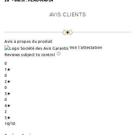
26" - 66cm :
PEAU-NAP24
AVIS CLIENTS
Avis à propos du produit
Voir l'attestation
Reviews subject to control
0
1★
0
2★
0
3★
0
4★
2
5★
10
/10