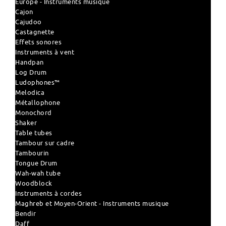
Europe - Instruments musique
Cajon
Cajudoo
Castagnette
Effets sonores
Instruments à vent
Handpan
Log Drum
Ludophones™
Melodica
Métallophone
Monochord
Shaker
Table tubes
Tambour sur cadre
Tambourin
Tongue Drum
Wah-wah tube
Woodblock
Instruments à cordes
Maghreb et Moyen-Orient - Instruments musique
Bendir
Daff