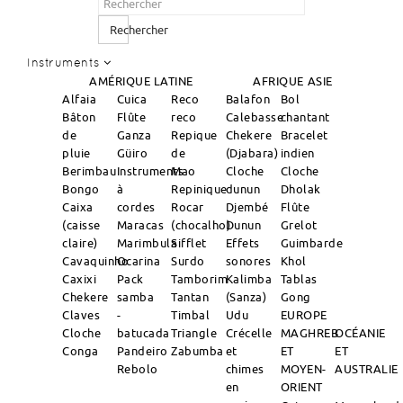
Rechercher
Instruments
AMÉRIQUE LATINE
AFRIQUE
ASIE
Alfaia
Cuica
Reco
Balafon
Bol
Bâton
Flûte
reco
Calebasse
chantant
de
Ganza
Repique
Chekere
Bracelet
pluie
Güiro
de
(Djabara)
indien
Berimbau
Instruments
Mao
Cloche
Cloche
Bongo
à
Repinique
dunun
Dholak
Caixa
cordes
Rocar
Djembé
Flûte
(caisse
Maracas
(chocalho)
Dunun
Grelot
claire)
Marimbula
Sifflet
Effets
Guimbarde
Cavaquinho
Ocarina
Surdo
sonores
Khol
Caxixi
Pack
Tamborim
Kalimba
Tablas
Chekere
samba
Tantan
(Sanza)
Gong
Claves
-
Timbal
Udu
EUROPE
Cloche
batucada
Triangle
Crécelle
MAGHREB
OCÉANIE
Conga
Pandeiro
Zabumba
et
ET
ET
Rebolo
chimes
MOYEN-
AUSTRALIE
en
ORIENT