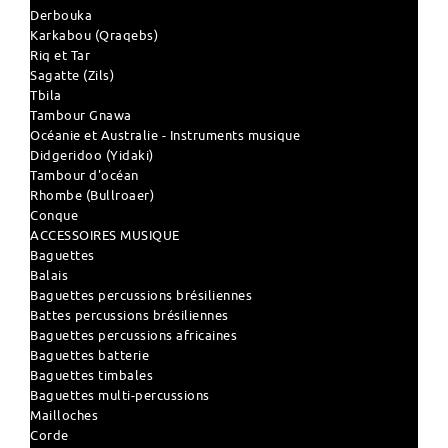
Derbouka
Karkabou (Qraqebs)
Riq et Tar
Sagatte (Zils)
Tbila
Tambour Gnawa
Océanie et Australie - Instruments musique
Didgeridoo (Yidaki)
Tambour d'océan
Rhombe (Bullroaer)
Conque
ACCESSOIRES MUSIQUE
Baguettes
Balais
Baguettes percussions brésiliennes
Battes percussions brésiliennes
Baguettes percussions africaines
Baguettes batterie
Baguettes timbales
Baguettes multi-percussions
Mailloches
Corde