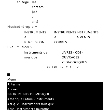
solfège
les
enfants
(0 à
7
ans)
Musicothérapie
INSTRUMENTS
INSTRUMENTS
INSTRUMENTS
A
A
A VENTS
PERCUSSION
CORDES
Eveil Musical
Instruments de
LIVRES - CDS -
musique
OUVRAGES
PEDAGOGIQUES
OFFRE SPECIALE
Menu
Fermer
Accueil
INSTRUMENTS DE MUSIQUE
Amérique Latine - Instruments
Afrique - Instruments musique
Asie - Instruments musique