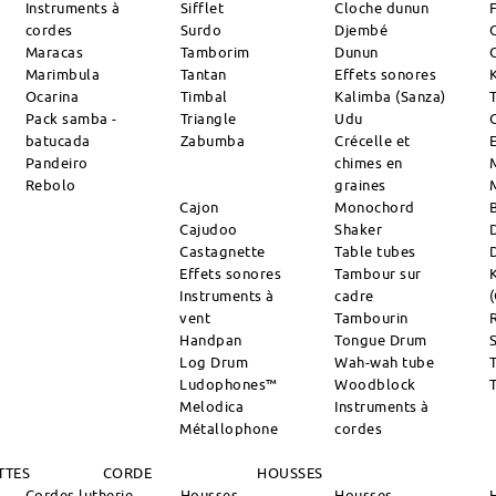
Instruments à
Sifflet
Cloche dunun
cordes
Surdo
Djembé
Maracas
Tamborim
Dunun
Marimbula
Tantan
Effets sonores
Ocarina
Timbal
Kalimba (Sanza)
Pack samba -
Triangle
Udu
batucada
Zabumba
Crécelle et
Pandeiro
chimes en
Rebolo
graines
Cajon
Monochord
Cajudoo
Shaker
Castagnette
Table tubes
Effets sonores
Tambour sur
Instruments à
cadre
vent
Tambourin
R
Handpan
Tongue Drum
S
Log Drum
Wah-wah tube
Ludophones™
Woodblock
Melodica
Instruments à
Métallophone
cordes
TTES
CORDE
HOUSSES
Cordes lutherie
Housses
Housses