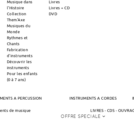
Musique dans
Livres
l'Histoire
Livres + CD
Collection
DVD
Them'Axe
Musiques du
Monde
Rythmes et
Chants
Fabrication
d'instruments
Découvrir les
instruments
Pour les enfants
(0 à 7 ans)
MENTS A PERCUSSION
INSTRUMENTS A CORDES
ments de musique
LIVRES - CDS - OUVR
OFFRE SPECIALE