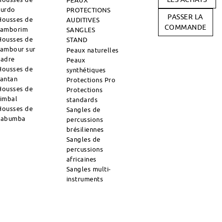
PEAUX
surdo
PROTECTIONS
PASSER LA
Housses de
AUDITIVES
COMMANDE
tamborim
SANGLES
Housses de
STAND
tambour sur
Peaux naturelles
cadre
Peaux
Housses de
synthétiques
tantan
Protections Pro
Housses de
Protections
timbal
standards
Housses de
Sangles de
zabumba
percussions
brésiliennes
Sangles de
percussions
africaines
Sangles multi-
instruments