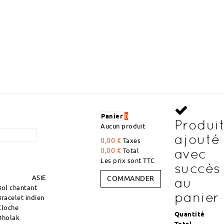
DÉCOUVREZ DES ARTICLES À DES PRIX DÉGRESSI
Panier
0
Produi
Aucun produit
ajouté
0,00 €
Taxes
avec
0,00 €
Total
Les prix sont TTC
succès
ASIE
COMMANDER
au
Bol chantant
panier
Bracelet indien
Cloche
Quantité
Dholak