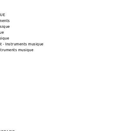
QUE
uments
usique
ue
sique
 - Instruments musique
nstruments musique