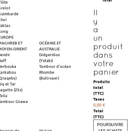
Total
Flûte
Grelot
Il
Guimbarde
y
Khol
Tablas
a
Gong
un
EUROPE
MAGHREB ET
OCÉANIE ET
produit
MOYEN-ORIENT
AUSTRALIE
dans
Bendir
Didgeridoo
Daff
(Yidaki)
votre
Derbouka
Tambour d'océan
panier
Karkabou
Rhombe
(Qraqebs)
(Bullroaer)
Produits
iq et Tar
total
agatte (Zils)
(TTC)
Tbila
Taxes
Tambour Gnawa
0,00 €
Total
(TTC)
POURSUIVRE
Housses de
LES ACHATS