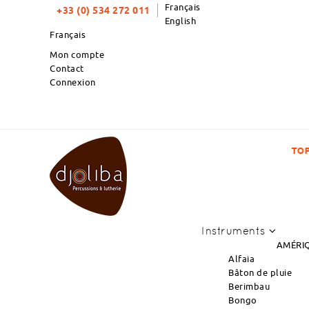
Français
+33 (0) 534 272 011
English
Français
Mon compte
Contact
Connexion
TOP PRODUITS DU MOIS : NOUVEL ARRIVAGE DE
Instruments
AMÉRIQ
Alfaia
Bâton de pluie
Berimbau
Bongo