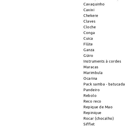
Cavaquinho
Caxixi
Chekere
Claves
Cloche
Conga
Cuica
Flûte
Ganza
Güiro
Instruments à cordes
Maracas
Marimbula
Ocarina
Pack samba - batucada
Pandeiro
Rebolo
Reco reco
Repique de Mao
Repinique
Rocar (chocalho)
Sifflet