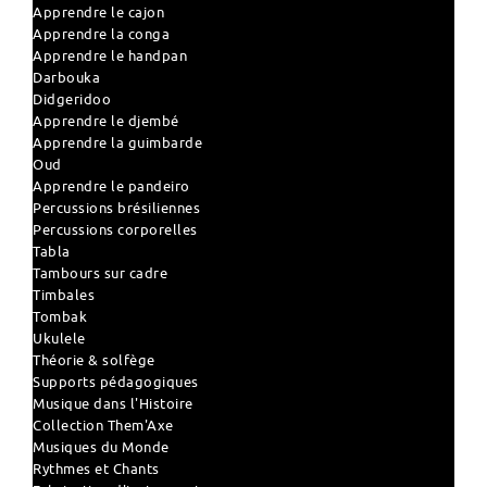
Apprendre le cajon
Apprendre la conga
Apprendre le handpan
Darbouka
Didgeridoo
Apprendre le djembé
Apprendre la guimbarde
Oud
Apprendre le pandeiro
Percussions brésiliennes
Percussions corporelles
Tabla
Tambours sur cadre
Timbales
Tombak
Ukulele
Théorie & solfège
Supports pédagogiques
Musique dans l'Histoire
Collection Them'Axe
Musiques du Monde
Rythmes et Chants