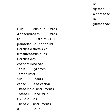
le
djembé
Apprendre
la
guimbarde
Oud
Musique
Livres
Apprendre
dans
Livres
le
l'Histoire
+ CD
pandeiro
Collection
DVD
Percussions
Them'Axe
brésiliennes
Musiques
Percussions
du
corporelles
Monde
Tabla
Rythmes
Tambours
et
sur
Chants
cadre
Fabrication
Timbales
d'instruments
Tombak
Découvrir
Ukulele
les
Théorie
instruments
&
Pour