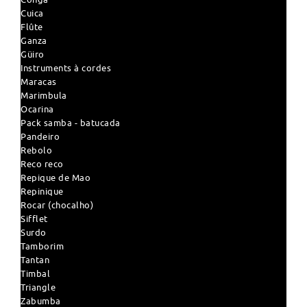
Cuica
Flûte
Ganza
Güiro
Instruments à cordes
Maracas
Marimbula
Ocarina
Pack samba - batucada
Pandeiro
Rebolo
Reco reco
Repique de Mao
Repinique
Rocar (chocalho)
Sifflet
Surdo
Tamborim
Tantan
Timbal
Triangle
Zabumba