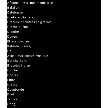
Afrique - Instruments musique
Balafon
Calebasse
Chekere (Djabara)
Crécelle et chimes en graines
Cloche dunun
Djembé
Dunun
Effets sonores
Kalimba (Sanza)
Udu
Asie - Instruments musique
Bol chantant
Bracelet indien
Cloche
Dholak
Flûte
Grelot
Guimbarde
Khol
Tablas
Gong