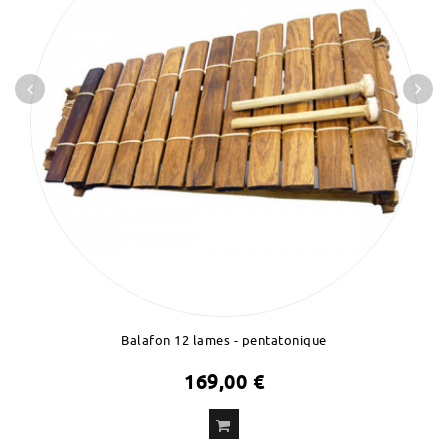
Balafon 12 lames - pentatonique
169,00 €
ADD