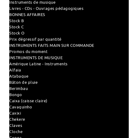
Instruments de musique
Livres - CDs - Ouvrages pédagogiques
BONNES AFFAIRES
Stock B
Stock C
Stock O
Prix dégressif par quantité
INSTRUMENTS FAITS MAIN SUR COMMANDE
Promos du moment
INSTRUMENTS DE MUSIQUE
Amérique Latine - Instruments
Alfaia
Atabaque
Bâton de pluie
Berimbau
Bongo
Caixa (caisse claire)
Cavaquinho
Caxixi
Chekere
Claves
Cloche
Conga