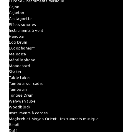
Europe - Instruments musique
Cajon
Cajudoo
Castagnette
Effets sonores
Instruments à vent
Handpan
Log Drum
Ludophones™
Melodica
Métallophone
Monochord
Shaker
Table tubes
Tambour sur cadre
Tambourin
Tongue Drum
Wah-wah tube
Woodblock
Instruments à cordes
Maghreb et Moyen-Orient - Instruments musique
Bendir
Daff