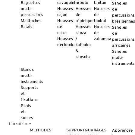
Baguettes
cavaquinho
rebolo
tantan
Sangles
multi-
Housses
Housses
Housses
de
percussions
cajon
de
de
percussions
Mailloches
Housses
répinique
timbal
brésilienne
Balais
de
Housses
Housses
Sangles
cuica
sanza
de
de
Housses
/
zabumba
percussions
derbouka
kalimba
africaines
&
Sangles
sansula
multi-
instruments
Stands
multi-
instruments
Supports
et
fixations
Pieds
et
socles
Librairie
METHODES
SUPPORTS
OUVRAGES
Apprendre