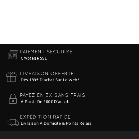
TO CART
PAIEMENT SÉCURISÉ
Cryptage SSL
LIVRAISON OFFERTE
Dès 189€ D'achat Sur Le Web
*
PAYEZ EN 3X SANS FRAIS
À Partir De 200€ D'achat
EXPÉDITION RAPIDE
Livraison À Domicile & Points Relais