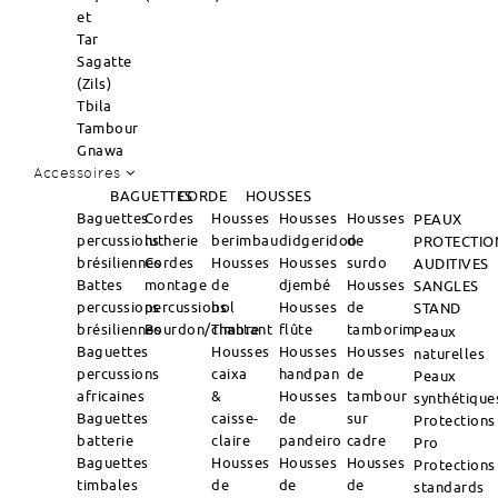
et
Tar
Sagatte
(Zils)
Tbila
Tambour
Gnawa
Accessoires
BAGUETTES
CORDE
HOUSSES
Baguettes
Cordes
Housses
Housses
Housses
PEAUX
percussions
lutherie
berimbau
didgeridoo
de
PROTECTIO
brésiliennes
Cordes
Housses
Housses
surdo
AUDITIVES
Battes
montage
de
djembé
Housses
SANGLES
percussions
percussions
bol
Housses
de
STAND
brésiliennes
Bourdon/Timbre
chantant
flûte
tamborim
Peaux
Baguettes
Housses
Housses
Housses
naturelles
percussions
caixa
handpan
de
Peaux
africaines
&
Housses
tambour
synthétique
Baguettes
caisse-
de
sur
Protections
batterie
claire
pandeiro
cadre
Pro
Baguettes
Housses
Housses
Housses
Protections
timbales
de
de
de
standards