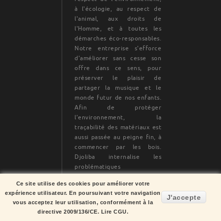
à l'écologie, au respect de
l'animal, aux droits de
l'Homme, et à toutes les
démarches éco-responsables.
Notre entreprise s'efforce
d'améliorer sans cesse son
offre dans ce sens, pour
préserver le plaisir de
partager la musique et le
monde futur de nos enfants.
Afin de protéger
l’environnement, la
traçabilité des matériaux est
aussi passée au peigne fin, à
commencer par les bois.
Djoliba internalise les
problématiques
environnementales dans sa
Ce site utilise des cookies pour améliorer votre
production. Notre objectif à
expérience utilisateur. En poursuivant votre navigation
terme étant d’économiser au
J'accepte
vous acceptez leur utilisation, conformément à la
maximum les ressources
directive 2009/136/CE.
Lire CGU.
naturelles et de minimiser les