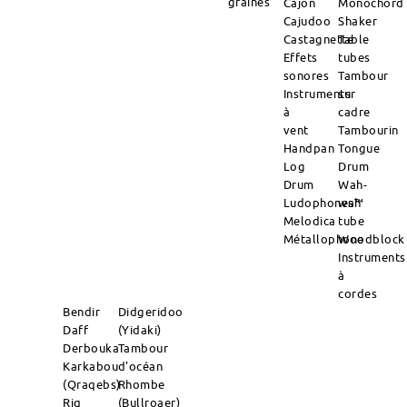
graines
Cajon
Monochord
Cajudoo
Shaker
Castagnette
Table
Effets
tubes
sonores
Tambour
Instruments
sur
à
cadre
vent
Tambourin
Handpan
Tongue
Log
Drum
Drum
Wah-
Ludophones™
wah
Melodica
tube
Métallophone
Woodblock
Instruments
à
cordes
Bendir
Didgeridoo
Daff
(Yidaki)
Derbouka
Tambour
Karkabou
d'océan
(Qraqebs)
Rhombe
Riq
(Bullroaer)