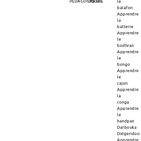
PÉDAGOGIQUES
DIVERS
le
balafon
Apprendre
la
batterie
Apprendre
le
bodhran
Apprendre
le
bongo
Apprendre
le
cajon
Apprendre
la
conga
Apprendre
le
handpan
Darbouka
Didgeridoo
Apprendre