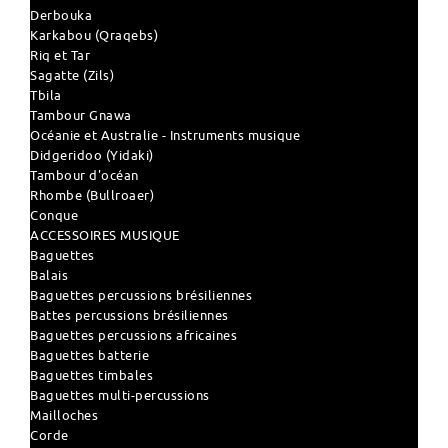
Derbouka
Karkabou (Qraqebs)
Riq et Tar
Sagatte (Zils)
Tbila
Tambour Gnawa
Océanie et Australie - Instruments musique
Didgeridoo (Yidaki)
Tambour d'océan
Rhombe (Bullroaer)
Conque
ACCESSOIRES MUSIQUE
Baguettes
Balais
Baguettes percussions brésiliennes
Battes percussions brésiliennes
Baguettes percussions africaines
Baguettes batterie
Baguettes timbales
Baguettes multi-percussions
Mailloches
Corde