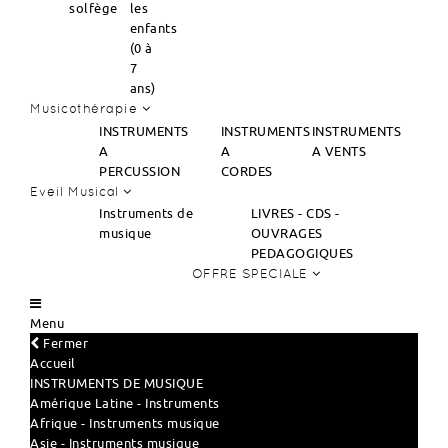
solfège
les
enfants
(0 à
7
ans)
Musicothérapie
INSTRUMENTS
INSTRUMENTS
INSTRUMENTS
A
A
A VENTS
PERCUSSION
CORDES
Eveil Musical
Instruments de
LIVRES - CDS -
musique
OUVRAGES
PEDAGOGIQUES
OFFRE SPECIALE
Menu
Fermer
Accueil
INSTRUMENTS DE MUSIQUE
Amérique Latine - Instruments
Afrique - Instruments musique
Asie - Instruments musique