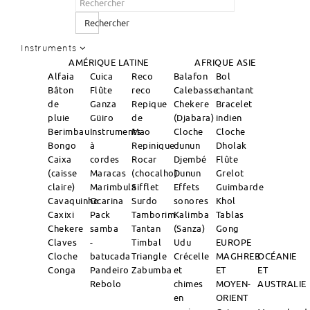
Rechercher
Instruments
AMÉRIQUE LATINE
AFRIQUE
ASIE
Alfaia
Cuica
Reco
Balafon
Bol
Bâton
Flûte
reco
Calebasse
chantant
de
Ganza
Repique
Chekere
Bracelet
pluie
Güiro
de
(Djabara)
indien
Berimbau
Instruments
Mao
Cloche
Cloche
Bongo
à
Repinique
dunun
Dholak
Caixa
cordes
Rocar
Djembé
Flûte
(caisse
Maracas
(chocalho)
Dunun
Grelot
claire)
Marimbula
Sifflet
Effets
Guimbarde
Cavaquinho
Ocarina
Surdo
sonores
Khol
Caxixi
Pack
Tamborim
Kalimba
Tablas
Chekere
samba
Tantan
(Sanza)
Gong
Claves
-
Timbal
Udu
EUROPE
Cloche
batucada
Triangle
Crécelle
MAGHREB
OCÉANIE
Conga
Pandeiro
Zabumba
et
ET
ET
Rebolo
chimes
MOYEN-
AUSTRALIE
en
ORIENT