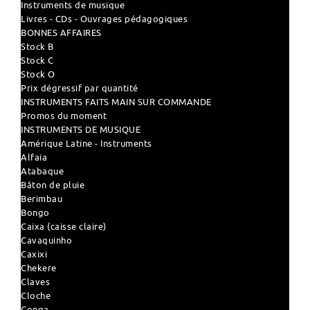
Instruments de musique
Livres - CDs - Ouvrages pédagogiques
BONNES AFFAIRES
Stock B
Stock C
Stock O
Prix dégressif par quantité
INSTRUMENTS FAITS MAIN SUR COMMANDE
Promos du moment
INSTRUMENTS DE MUSIQUE
Amérique Latine - Instruments
Alfaia
Atabaque
Bâton de pluie
Berimbau
Bongo
Caixa (caisse claire)
Cavaquinho
Caxixi
Chekere
Claves
Cloche
Conga