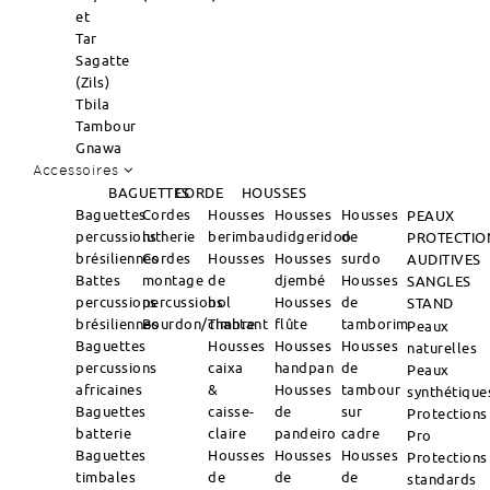
et
Tar
Sagatte
(Zils)
Tbila
Tambour
Gnawa
Accessoires
BAGUETTES
CORDE
HOUSSES
Baguettes
Cordes
Housses
Housses
Housses
PEAUX
percussions
lutherie
berimbau
didgeridoo
de
PROTECTIO
brésiliennes
Cordes
Housses
Housses
surdo
AUDITIVES
Battes
montage
de
djembé
Housses
SANGLES
percussions
percussions
bol
Housses
de
STAND
brésiliennes
Bourdon/Timbre
chantant
flûte
tamborim
Peaux
Baguettes
Housses
Housses
Housses
naturelles
percussions
caixa
handpan
de
Peaux
africaines
&
Housses
tambour
synthétique
Baguettes
caisse-
de
sur
Protections
batterie
claire
pandeiro
cadre
Pro
Baguettes
Housses
Housses
Housses
Protections
timbales
de
de
de
standards