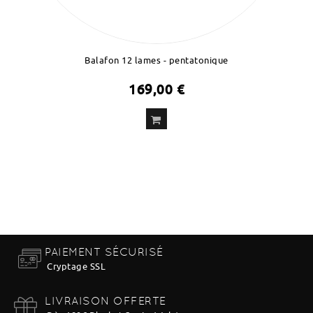
Balafon 12 lames - pentatonique
169,00 €
ADD
TO CART
PAIEMENT SÉCURISÉ
Cryptage SSL
LIVRAISON OFFERTE