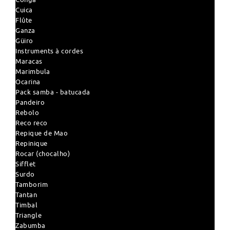
Cuica
Flûte
Ganza
Güiro
Instruments à cordes
Maracas
Marimbula
Ocarina
Pack samba - batucada
Pandeiro
Rebolo
Reco reco
Repique de Mao
Repinique
Rocar (chocalho)
Sifflet
Surdo
Tamborim
Tantan
Timbal
Triangle
Zabumba