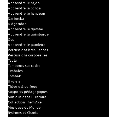
Apprendre le cajon
Apprendre la conga
Apprendre le handpan
Darbouka
Didgeridoo
Apprendre le djembé
Apprendre la guimbarde
Oud
Apprendre le pandeiro
Percussions brésiliennes
Percussions corporelles
Tabla
Tambours sur cadre
Timbales
Tombak
Ukulele
Théorie & solfège
Supports pédagogiques
Musique dans l'Histoire
Collection Them'Axe
Musiques du Monde
Rythmes et Chants