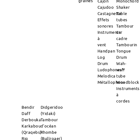
graines
Cajon
Monochord
Cajudoo
Shaker
Castagnette
Table
Effets
tubes
sonores
Tambour
Instruments
sur
à
cadre
vent
Tambourin
Handpan
Tongue
Log
Drum
Drum
Wah-
Ludophones™
wah
Melodica
tube
Métallophone
Woodblock
Instruments
à
cordes
Bendir
Didgeridoo
Daff
(Yidaki)
Derbouka
Tambour
Karkabou
d'océan
(Qraqebs)
Rhombe
Riq
(Bullroaer)