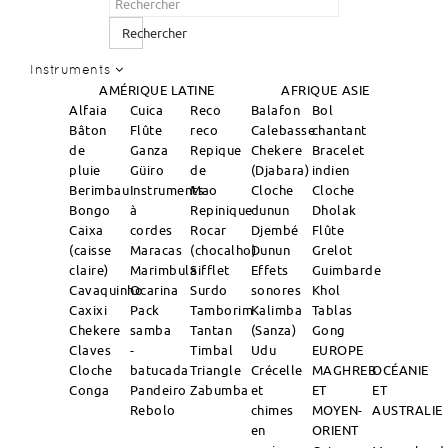
Rechercher
Instruments
AMÉRIQUE LATINE
AFRIQUE
ASIE
Alfaia
Cuica
Reco
Balafon
Bol
Bâton
Flûte
reco
Calebasse
chantant
de
Ganza
Repique
Chekere
Bracelet
pluie
Güiro
de
(Djabara)
indien
Berimbau
Instruments
Mao
Cloche
Cloche
Bongo
à
Repinique
dunun
Dholak
Caixa
cordes
Rocar
Djembé
Flûte
(caisse
Maracas
(chocalho)
Dunun
Grelot
claire)
Marimbula
Sifflet
Effets
Guimbarde
Cavaquinho
Ocarina
Surdo
sonores
Khol
Caxixi
Pack
Tamborim
Kalimba
Tablas
Chekere
samba
Tantan
(Sanza)
Gong
Claves
-
Timbal
Udu
EUROPE
Cloche
batucada
Triangle
Crécelle
MAGHREB
OCÉANIE
Conga
Pandeiro
Zabumba
et
ET
ET
Rebolo
chimes
MOYEN-
AUSTRALIE
en
ORIENT