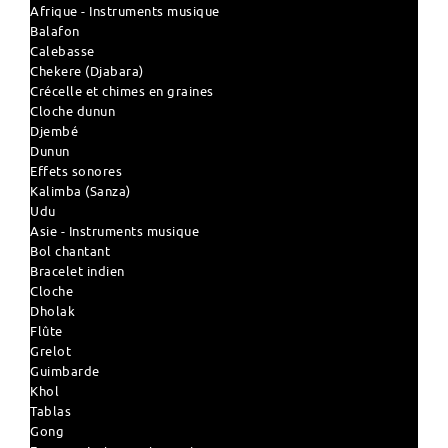
Afrique - Instruments musique
Balafon
Calebasse
Chekere (Djabara)
Crécelle et chimes en graines
Cloche dunun
Djembé
Dunun
Effets sonores
Kalimba (Sanza)
Udu
Asie - Instruments musique
Bol chantant
Bracelet indien
Cloche
Dholak
Flûte
Grelot
Guimbarde
Khol
Tablas
Gong