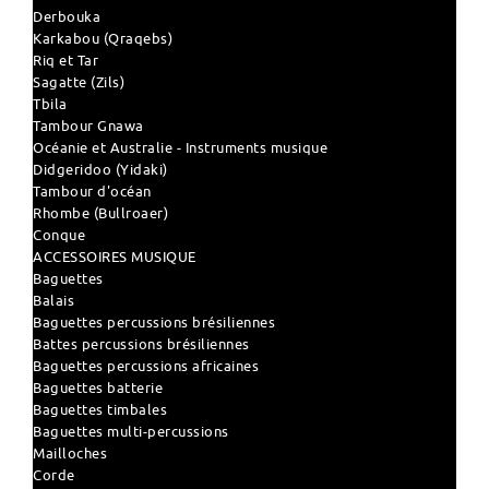
Derbouka
Karkabou (Qraqebs)
Riq et Tar
Sagatte (Zils)
Tbila
Tambour Gnawa
Océanie et Australie - Instruments musique
Didgeridoo (Yidaki)
Tambour d'océan
Rhombe (Bullroaer)
Conque
ACCESSOIRES MUSIQUE
Baguettes
Balais
Baguettes percussions brésiliennes
Battes percussions brésiliennes
Baguettes percussions africaines
Baguettes batterie
Baguettes timbales
Baguettes multi-percussions
Mailloches
Corde