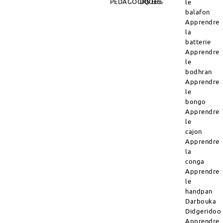
PÉDAGOGIQUES
DIVERS
le
balafon
Apprendre
la
batterie
Apprendre
le
bodhran
Apprendre
le
bongo
Apprendre
le
cajon
Apprendre
la
conga
Apprendre
le
handpan
Darbouka
Didgeridoo
Apprendre