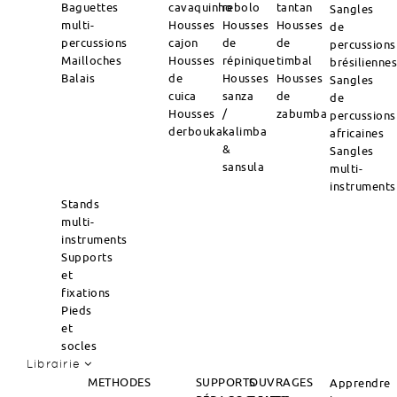
Baguettes
cavaquinho
rebolo
tantan
Sangles
multi-
Housses
Housses
Housses
de
percussions
cajon
de
de
percussions
Mailloches
Housses
répinique
timbal
brésilienne
Balais
de
Housses
Housses
Sangles
cuica
sanza
de
de
Housses
/
zabumba
percussions
derbouka
kalimba
africaines
&
Sangles
sansula
multi-
instruments
Stands
multi-
instruments
Supports
et
fixations
Pieds
et
socles
Librairie
METHODES
SUPPORTS
OUVRAGES
Apprendre