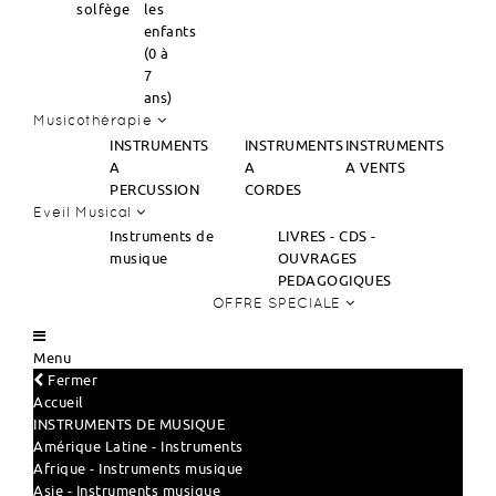
solfège
les
enfants
(0 à
7
ans)
Musicothérapie
INSTRUMENTS
INSTRUMENTS
INSTRUMENTS
A
A
A VENTS
PERCUSSION
CORDES
Eveil Musical
Instruments de
LIVRES - CDS -
musique
OUVRAGES
PEDAGOGIQUES
OFFRE SPECIALE
Menu
Fermer
Accueil
INSTRUMENTS DE MUSIQUE
Amérique Latine - Instruments
Afrique - Instruments musique
Asie - Instruments musique