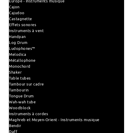
Europe - Instruments musique
Cajon
Cajudoo
Castagnette
Effets sonores
Instruments à vent
Handpan
Log Drum
Ludophones™
Melodica
Métallophone
Monochord
Shaker
Table tubes
Tambour sur cadre
Tambourin
Tongue Drum
Wah-wah tube
Woodblock
Instruments à cordes
Maghreb et Moyen-Orient - Instruments musique
Bendir
Daff