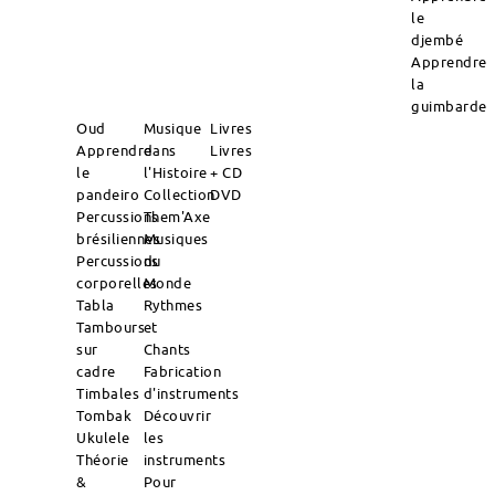
le
djembé
Apprendre
la
guimbarde
Oud
Musique
Livres
Apprendre
dans
Livres
le
l'Histoire
+ CD
pandeiro
Collection
DVD
Percussions
Them'Axe
brésiliennes
Musiques
Percussions
du
corporelles
Monde
Tabla
Rythmes
Tambours
et
sur
Chants
cadre
Fabrication
Timbales
d'instruments
Tombak
Découvrir
Ukulele
les
Théorie
instruments
&
Pour