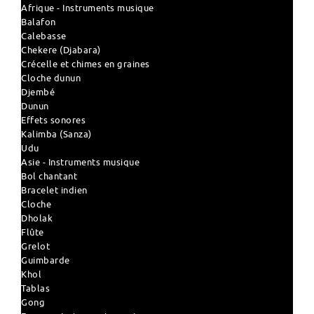
Afrique - Instruments musique
Balafon
Calebasse
Chekere (Djabara)
Crécelle et chimes en graines
Cloche dunun
Djembé
Dunun
Effets sonores
Kalimba (Sanza)
Udu
Asie - Instruments musique
Bol chantant
Bracelet indien
Cloche
Dholak
Flûte
Grelot
Guimbarde
Khol
Tablas
Gong