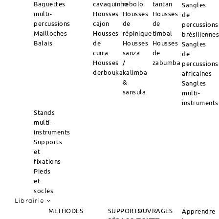
Baguettes
cavaquinho
rebolo
tantan
Sangles
multi-
Housses
Housses
Housses
de
percussions
cajon
de
de
percussions
Mailloches
Housses
répinique
timbal
brésilienne
Balais
de
Housses
Housses
Sangles
cuica
sanza
de
de
Housses
/
zabumba
percussions
derbouka
kalimba
africaines
&
Sangles
sansula
multi-
instruments
Stands
multi-
instruments
Supports
et
fixations
Pieds
et
socles
Librairie
METHODES
SUPPORTS
OUVRAGES
Apprendre