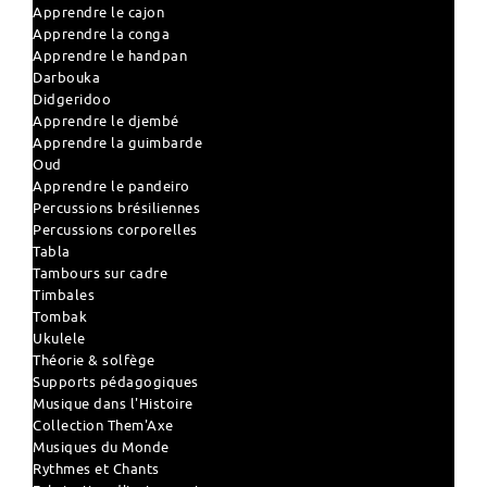
Apprendre le cajon
Apprendre la conga
Apprendre le handpan
Darbouka
Didgeridoo
Apprendre le djembé
Apprendre la guimbarde
Oud
Apprendre le pandeiro
Percussions brésiliennes
Percussions corporelles
Tabla
Tambours sur cadre
Timbales
Tombak
Ukulele
Théorie & solfège
Supports pédagogiques
Musique dans l'Histoire
Collection Them'Axe
Musiques du Monde
Rythmes et Chants