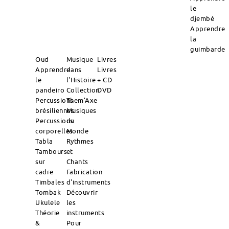
le
djembé
Apprendre
la
guimbarde
Oud
Musique
Livres
Apprendre
dans
Livres
le
l'Histoire
+ CD
pandeiro
Collection
DVD
Percussions
Them'Axe
brésiliennes
Musiques
Percussions
du
corporelles
Monde
Tabla
Rythmes
Tambours
et
sur
Chants
cadre
Fabrication
Timbales
d'instruments
Tombak
Découvrir
Ukulele
les
Théorie
instruments
&
Pour