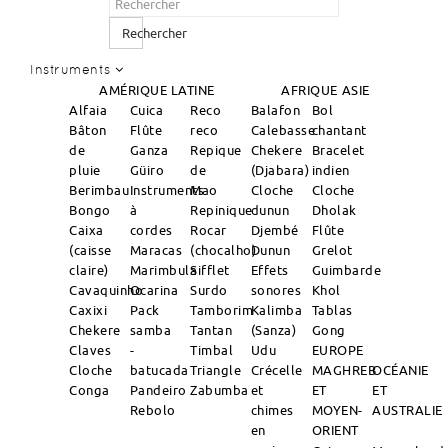
Rechercher
Instruments
AMÉRIQUE LATINE
AFRIQUE
ASIE
Alfaia
Cuica
Reco
Balafon
Bol
Bâton
Flûte
reco
Calebasse
chantant
de
Ganza
Repique
Chekere
Bracelet
pluie
Güiro
de
(Djabara)
indien
Berimbau
Instruments
Mao
Cloche
Cloche
Bongo
à
Repinique
dunun
Dholak
Caixa
cordes
Rocar
Djembé
Flûte
(caisse
Maracas
(chocalho)
Dunun
Grelot
claire)
Marimbula
Sifflet
Effets
Guimbarde
Cavaquinho
Ocarina
Surdo
sonores
Khol
Caxixi
Pack
Tamborim
Kalimba
Tablas
Chekere
samba
Tantan
(Sanza)
Gong
Claves
-
Timbal
Udu
EUROPE
Cloche
batucada
Triangle
Crécelle
MAGHREB
OCÉANIE
Conga
Pandeiro
Zabumba
et
ET
ET
Rebolo
chimes
MOYEN-
AUSTRALIE
en
ORIENT