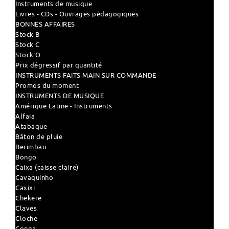
Instruments de musique
Livres - CDs - Ouvrages pédagogiques
BONNES AFFAIRES
Stock B
Stock C
Stock O
Prix dégressif par quantité
INSTRUMENTS FAITS MAIN SUR COMMANDE
Promos du moment
INSTRUMENTS DE MUSIQUE
Amérique Latine - Instruments
Alfaia
Atabaque
Bâton de pluie
Berimbau
Bongo
Caixa (caisse claire)
Cavaquinho
Caxixi
Chekere
Claves
Cloche
Conga