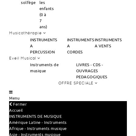
solfège
les
enfants
(0 à
7
ans)
Musicothérapie
INSTRUMENTS
INSTRUMENTS
INSTRUMENTS
A
A
A VENTS
PERCUSSION
CORDES
Eveil Musical
Instruments de
LIVRES - CDS -
musique
OUVRAGES
PEDAGOGIQUES
OFFRE SPECIALE
Menu
Fermer
Accueil
INSTRUMENTS DE MUSIQUE
Amérique Latine - Instruments
Afrique - Instruments musique
Asie - Instruments musique