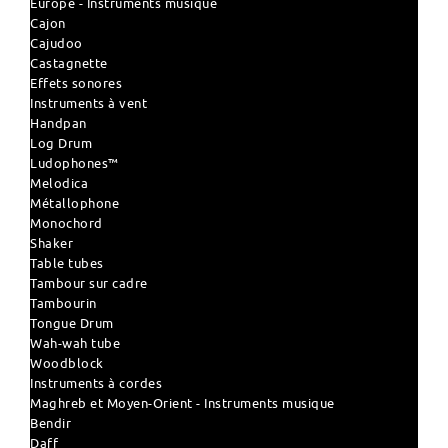
Europe - Instruments musique
Cajon
Cajudoo
Castagnette
Effets sonores
Instruments à vent
Handpan
Log Drum
Ludophones™
Melodica
Métallophone
Monochord
Shaker
Table tubes
Tambour sur cadre
Tambourin
Tongue Drum
Wah-wah tube
Woodblock
Instruments à cordes
Maghreb et Moyen-Orient - Instruments musique
Bendir
Daff