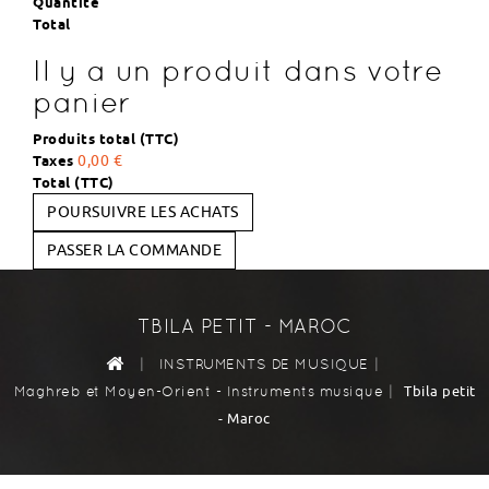
Quantité
Total
Il y a un produit dans votre
panier
Produits total (TTC)
Taxes
0,00 €
Total (TTC)
POURSUIVRE LES ACHATS
PASSER LA COMMANDE
TBILA PETIT - MAROC
|
|
INSTRUMENTS DE MUSIQUE
|
Tbila petit
Maghreb et Moyen-Orient - Instruments musique
- Maroc