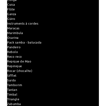
Cuica
Flûte
Ganza
Güiro
Instruments à cordes
Maracas
Marimbula
Ocarina
Pack samba - batucada
Pandeiro
Rebolo
Reco reco
Repique de Mao
Repinique
Rocar (chocalho)
Sifflet
Surdo
Tamborim
Tantan
Timbal
Triangle
Zabumba