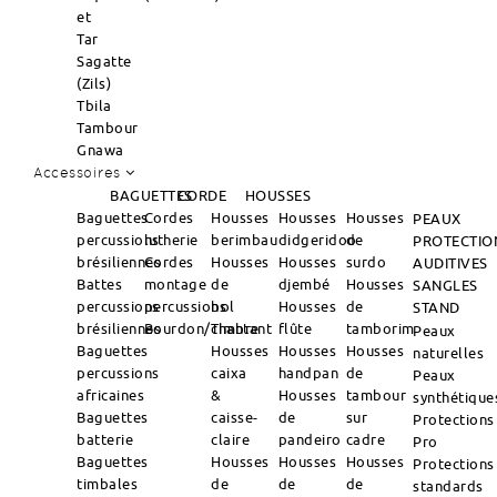
et
Tar
Sagatte
(Zils)
Tbila
Tambour
Gnawa
Accessoires
BAGUETTES
CORDE
HOUSSES
Baguettes
Cordes
Housses
Housses
Housses
PEAUX
percussions
lutherie
berimbau
didgeridoo
de
PROTECTIO
brésiliennes
Cordes
Housses
Housses
surdo
AUDITIVES
Battes
montage
de
djembé
Housses
SANGLES
percussions
percussions
bol
Housses
de
STAND
brésiliennes
Bourdon/Timbre
chantant
flûte
tamborim
Peaux
Baguettes
Housses
Housses
Housses
naturelles
percussions
caixa
handpan
de
Peaux
africaines
&
Housses
tambour
synthétique
Baguettes
caisse-
de
sur
Protections
batterie
claire
pandeiro
cadre
Pro
Baguettes
Housses
Housses
Housses
Protections
timbales
de
de
de
standards