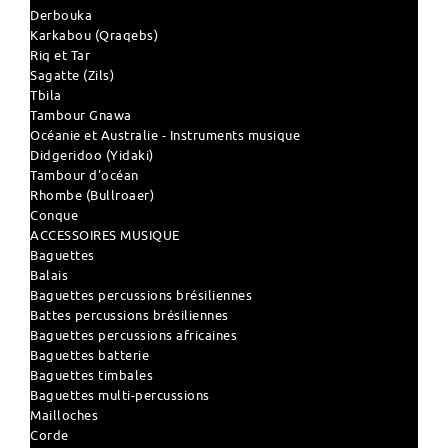
Derbouka
Karkabou (Qraqebs)
Riq et Tar
Sagatte (Zils)
Tbila
Tambour Gnawa
Océanie et Australie - Instruments musique
Didgeridoo (Yidaki)
Tambour d'océan
Rhombe (Bullroaer)
Conque
ACCESSOIRES MUSIQUE
Baguettes
Balais
Baguettes percussions brésiliennes
Battes percussions brésiliennes
Baguettes percussions africaines
Baguettes batterie
Baguettes timbales
Baguettes multi-percussions
Mailloches
Corde