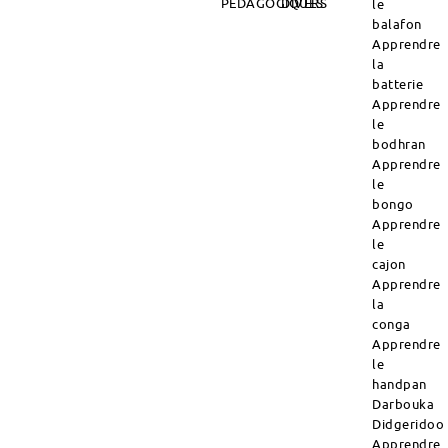
PÉDAGOGIQUES
DIVERS
le
balafon
Apprendre
la
batterie
Apprendre
le
bodhran
Apprendre
le
bongo
Apprendre
le
cajon
Apprendre
la
conga
Apprendre
le
handpan
Darbouka
Didgeridoo
Apprendre