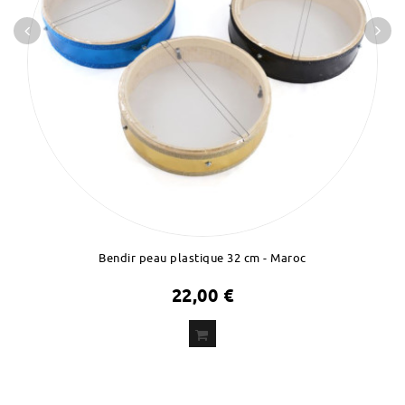
Bendir peau plastique 32 cm - Maroc
22,00 €
ADD
TO CART