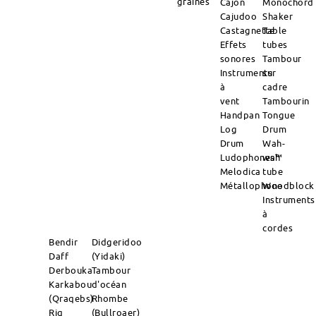
graines
Cajon
Monochord
Cajudoo
Shaker
Castagnette
Table
Effets
tubes
sonores
Tambour
Instruments
sur
à
cadre
vent
Tambourin
Handpan
Tongue
Log
Drum
Drum
Wah-
Ludophones™
wah
Melodica
tube
Métallophone
Woodblock
Instruments
à
cordes
Bendir
Didgeridoo
Daff
(Yidaki)
Derbouka
Tambour
Karkabou
d'océan
(Qraqebs)
Rhombe
Riq
(Bullroaer)