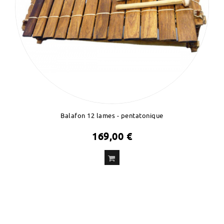
Balafon 12 lames - pentatonique
169,00 €
ADD
TO CART