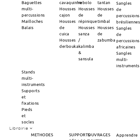
Baguettes
cavaquinho
rebolo
tantan
Sangles
multi-
Housses
Housses
Housses
de
percussions
cajon
de
de
percussions
Mailloches
Housses
répinique
timbal
brésilienne
Balais
de
Housses
Housses
Sangles
cuica
sanza
de
de
Housses
/
zabumba
percussions
derbouka
kalimba
africaines
&
Sangles
sansula
multi-
instruments
Stands
multi-
instruments
Supports
et
fixations
Pieds
et
socles
Librairie
METHODES
SUPPORTS
OUVRAGES
Apprendre