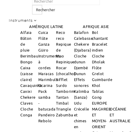
Rechercher
Instruments
AMÉRIQUE LATINE
AFRIQUE
ASIE
Alfaia
Cuica
Reco
Balafon
Bol
Bâton
Flûte
reco
Calebasse
chantant
de
Ganza
Repique
Chekere
Bracelet
pluie
Güiro
de
(Djabara)
indien
Berimbau
Instruments
Mao
Cloche
Cloche
Bongo
à
Repinique
dunun
Dholak
Caixa
cordes
Rocar
Djembé
Flûte
(caisse
Maracas
(chocalho)
Dunun
Grelot
claire)
Marimbula
Sifflet
Effets
Guimbarde
Cavaquinho
Ocarina
Surdo
sonores
Khol
Caxixi
Pack
Tamborim
Kalimba
Tablas
Chekere
samba
Tantan
(Sanza)
Gong
Claves
-
Timbal
Udu
EUROPE
Cloche
batucada
Triangle
Crécelle
MAGHREB
OCÉANIE
Conga
Pandeiro
Zabumba
et
ET
ET
Rebolo
chimes
MOYEN-
AUSTRALIE
en
ORIENT