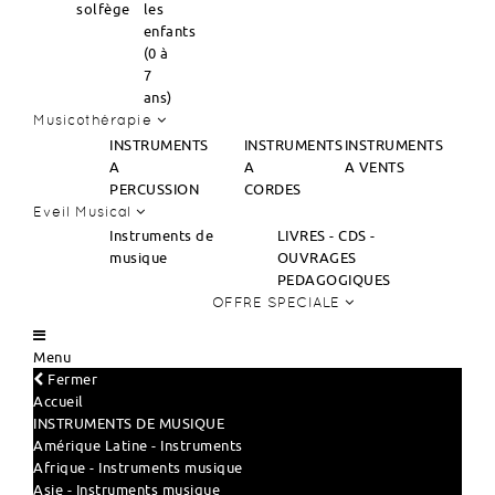
solfège
les
enfants
(0 à
7
ans)
Musicothérapie
INSTRUMENTS
INSTRUMENTS
INSTRUMENTS
A
A
A VENTS
PERCUSSION
CORDES
Eveil Musical
Instruments de
LIVRES - CDS -
musique
OUVRAGES
PEDAGOGIQUES
OFFRE SPECIALE
Menu
Fermer
Accueil
INSTRUMENTS DE MUSIQUE
Amérique Latine - Instruments
Afrique - Instruments musique
Asie - Instruments musique