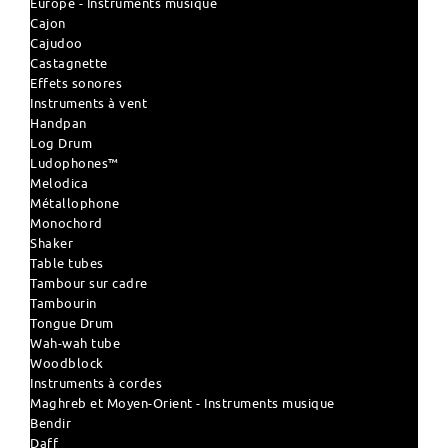
Europe - Instruments musique
Cajon
Cajudoo
Castagnette
Effets sonores
Instruments à vent
Handpan
Log Drum
Ludophones™
Melodica
Métallophone
Monochord
Shaker
Table tubes
Tambour sur cadre
Tambourin
Tongue Drum
Wah-wah tube
Woodblock
Instruments à cordes
Maghreb et Moyen-Orient - Instruments musique
Bendir
Daff