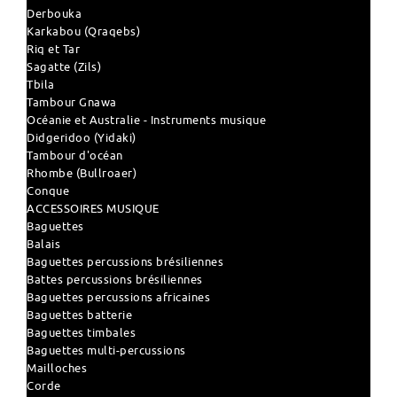
Derbouka
Karkabou (Qraqebs)
Riq et Tar
Sagatte (Zils)
Tbila
Tambour Gnawa
Océanie et Australie - Instruments musique
Didgeridoo (Yidaki)
Tambour d'océan
Rhombe (Bullroaer)
Conque
ACCESSOIRES MUSIQUE
Baguettes
Balais
Baguettes percussions brésiliennes
Battes percussions brésiliennes
Baguettes percussions africaines
Baguettes batterie
Baguettes timbales
Baguettes multi-percussions
Mailloches
Corde