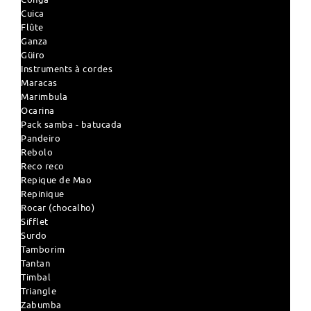
Cuica
Flûte
Ganza
Güiro
Instruments à cordes
Maracas
Marimbula
Ocarina
Pack samba - batucada
Pandeiro
Rebolo
Reco reco
Repique de Mao
Repinique
Rocar (chocalho)
Sifflet
Surdo
Tamborim
Tantan
Timbal
Triangle
Zabumba