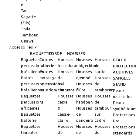
et
Tar
Sagatte
(Zils)
Tbila
Tambour
Gnawa
Accessoires
BAGUETTES
CORDE
HOUSSES
Baguettes
Cordes
Housses
Housses
Housses
PEAUX
percussions
lutherie
berimbau
didgeridoo
de
PROTECTIO
brésiliennes
Cordes
Housses
Housses
surdo
AUDITIVES
Battes
montage
de
djembé
Housses
SANGLES
percussions
percussions
bol
Housses
de
STAND
brésiliennes
Bourdon/Timbre
chantant
flûte
tamborim
Peaux
Baguettes
Housses
Housses
Housses
naturelles
percussions
caixa
handpan
de
Peaux
africaines
&
Housses
tambour
synthétique
Baguettes
caisse-
de
sur
Protections
batterie
claire
pandeiro
cadre
Pro
Baguettes
Housses
Housses
Housses
Protections
timbales
de
de
de
standards