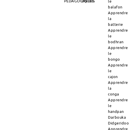
PÉDAGOGIQUES
DIVERS
le
balafon
Apprendre
la
batterie
Apprendre
le
bodhran
Apprendre
le
bongo
Apprendre
le
cajon
Apprendre
la
conga
Apprendre
le
handpan
Darbouka
Didgeridoo
Apprendre