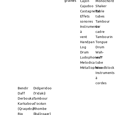
graines
Cajon
Monochord
Cajudoo
Shaker
Castagnette
Table
Effets
tubes
sonores
Tambour
Instruments
sur
à
cadre
vent
Tambourin
Handpan
Tongue
Log
Drum
Drum
Wah-
Ludophones™
wah
Melodica
tube
Métallophone
Woodblock
Instruments
à
cordes
Bendir
Didgeridoo
Daff
(Yidaki)
Derbouka
Tambour
Karkabou
d'océan
(Qraqebs)
Rhombe
Riq
(Bullroaer)