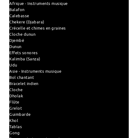
Afrique - Instruments musique
Balafon
Calebasse
Chekere (Djabara)
Crécelle et chimes en graines
Cloche dunun
Djembé
Dunun
Effets sonores
Kalimba (Sanza)
Udu
Asie - Instruments musique
Bol chantant
Bracelet indien
Cloche
Dholak
Flûte
Grelot
Guimbarde
Khol
Tablas
Gong