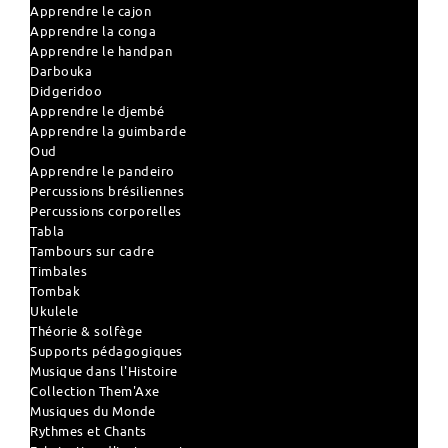
Apprendre le cajon
Apprendre la conga
Apprendre le handpan
Darbouka
Didgeridoo
Apprendre le djembé
Apprendre la guimbarde
Oud
Apprendre le pandeiro
Percussions brésiliennes
Percussions corporelles
Tabla
Tambours sur cadre
Timbales
Tombak
Ukulele
Théorie & solfège
Supports pédagogiques
Musique dans l'Histoire
Collection Them'Axe
Musiques du Monde
Rythmes et Chants