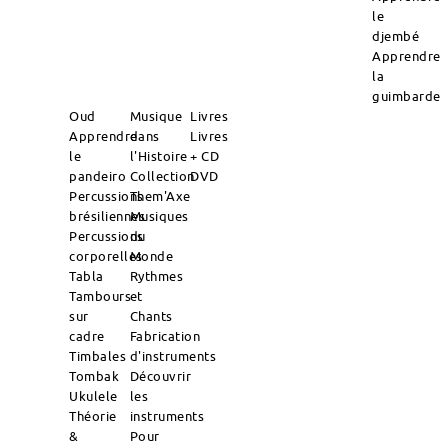
le
djembé
Apprendre
la
guimbarde
Oud
Musique
Livres
Apprendre
dans
Livres
le
l'Histoire
+ CD
pandeiro
Collection
DVD
Percussions
Them'Axe
brésiliennes
Musiques
Percussions
du
corporelles
Monde
Tabla
Rythmes
Tambours
et
sur
Chants
cadre
Fabrication
Timbales
d'instruments
Tombak
Découvrir
Ukulele
les
Théorie
instruments
&
Pour