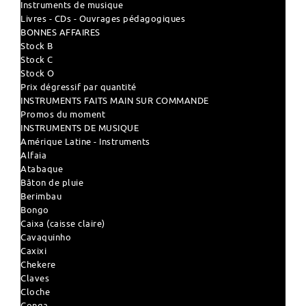
Instruments de musique
Livres - CDs - Ouvrages pédagogiques
BONNES AFFAIRES
Stock B
Stock C
Stock O
Prix dégressif par quantité
INSTRUMENTS FAITS MAIN SUR COMMANDE
Promos du moment
INSTRUMENTS DE MUSIQUE
Amérique Latine - Instruments
Alfaia
Atabaque
Bâton de pluie
Berimbau
Bongo
Caixa (caisse claire)
Cavaquinho
Caxixi
Chekere
Claves
Cloche
Conga