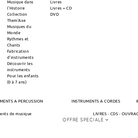
Musique dans
Livres
l'Histoire
Livres + CD
Collection
DVD
Them'Axe
Musiques du
Monde
Rythmes et
Chants
Fabrication
d'instruments
Découvrir les
instruments
Pour les enfants
(0 à 7 ans)
MENTS A PERCUSSION
INSTRUMENTS A CORDES
ments de musique
LIVRES - CDS - OUVR
OFFRE SPECIALE