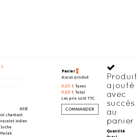
DÉCOUVREZ DES ARTICLES À DES PRIX DÉG
Panier
0
Produi
Aucun produit
ajouté
0,00 €
Taxes
avec
0,00 €
Total
Les prix sont TTC
succès
ASIE
COMMANDER
au
Bol chantant
panier
Bracelet indien
Cloche
Quantité
Dholak