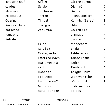
Instruments à
Sifflet
Cloche dunun
cordes
Surdo
Djembé
Maracas
Tamborim
Dunun
Marimbula
Tantan
Effets sonores
Ocarina
Timbal
Kalimba (Sanza)
Pack samba -
Triangle
Udu
batucada
Zabumba
Crécelle et
Pandeiro
chimes en
Rebolo
graines
Cajon
Monochord
Cajudoo
Shaker
Castagnette
Table tubes
Effets sonores
Tambour sur
Instruments à
cadre
vent
Tambourin
R
Handpan
Tongue Drum
S
Log Drum
Wah-wah tube
Ludophones™
Woodblock
Melodica
Instruments à
Métallophone
cordes
TTES
CORDE
HOUSSES
Cordes lutherie
Housses
Housses