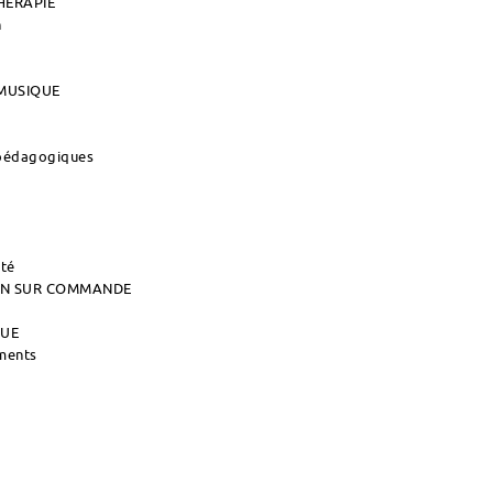
HERAPIE
n
MUSIQUE
 pédagogiques
ité
AIN SUR COMMANDE
QUE
uments