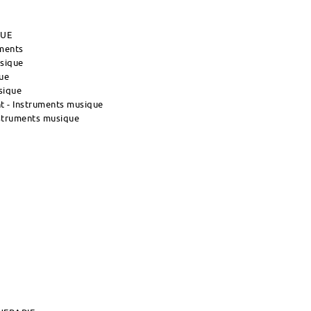
QUE
uments
usique
ue
sique
 - Instruments musique
nstruments musique