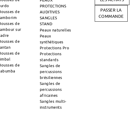
PEAUX
surdo
PROTECTIONS
PASSER LA
Housses de
AUDITIVES
COMMANDE
tamborim
SANGLES
Housses de
STAND
tambour sur
Peaux naturelles
cadre
Peaux
Housses de
synthétiques
tantan
Protections Pro
Housses de
Protections
timbal
standards
Housses de
Sangles de
zabumba
percussions
brésiliennes
Sangles de
percussions
africaines
Sangles multi-
instruments