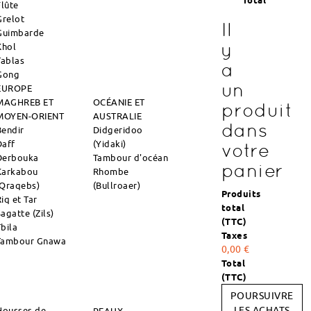
Total
Flûte
Grelot
Il
Guimbarde
y
Khol
Tablas
a
Gong
un
EUROPE
MAGHREB ET
OCÉANIE ET
produit
MOYEN-ORIENT
AUSTRALIE
dans
Bendir
Didgeridoo
Daff
(Yidaki)
votre
Derbouka
Tambour d'océan
panier
Karkabou
Rhombe
(Qraqebs)
(Bullroaer)
Produits
iq et Tar
total
agatte (Zils)
(TTC)
Tbila
Taxes
Tambour Gnawa
0,00 €
Total
(TTC)
POURSUIVRE
Housses de
LES ACHATS