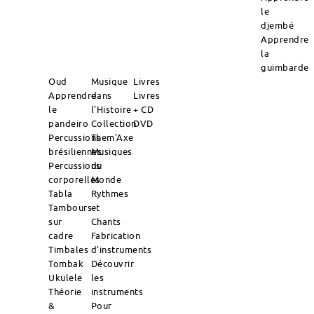
le
djembé
Apprendre
la
guimbarde
Oud
Musique
Livres
Apprendre
dans
Livres
le
l'Histoire
+ CD
pandeiro
Collection
DVD
Percussions
Them'Axe
brésiliennes
Musiques
Percussions
du
corporelles
Monde
Tabla
Rythmes
Tambours
et
sur
Chants
cadre
Fabrication
Timbales
d'instruments
Tombak
Découvrir
Ukulele
les
Théorie
instruments
&
Pour