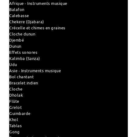
Afrique - Instruments musique
Balafon
Calebasse
Chekere (Djabara)
Crécelle et chimes en graines
Cloche dunun
Djembé
Dunun
Effets sonores
Kalimba (Sanza)
Udu
Asie - Instruments musique
Bol chantant
Bracelet indien
Cloche
Dholak
Flûte
Grelot
Guimbarde
Khol
Tablas
Gong