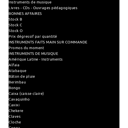
Instruments de musique
Livres - CDs - Ouvrages pédagogiques
BONNES AFFAIRES
Stock B
Stock C
Stock O
Prix dégressif par quantité
INSTRUMENTS FAITS MAIN SUR COMMANDE
Promos du moment
INSTRUMENTS DE MUSIQUE
Amérique Latine - Instruments
Alfaia
Atabaque
Bâton de pluie
Berimbau
Bongo
Caixa (caisse claire)
Cavaquinho
Caxixi
Chekere
Claves
Cloche
Conga