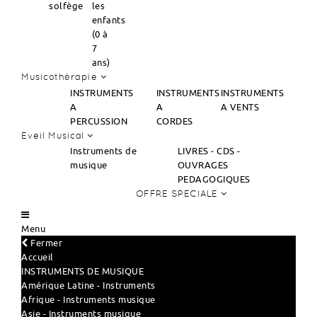
solfège
les
enfants
(0 à
7
ans)
Musicothérapie
INSTRUMENTS
INSTRUMENTS
INSTRUMENTS
A
A
A VENTS
PERCUSSION
CORDES
Eveil Musical
Instruments de
LIVRES - CDS -
musique
OUVRAGES
PEDAGOGIQUES
OFFRE SPECIALE
Menu
Fermer
Accueil
INSTRUMENTS DE MUSIQUE
Amérique Latine - Instruments
Afrique - Instruments musique
Asie - Instruments musique