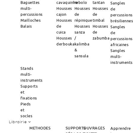
Baguettes
cavaquinho
rebolo
tantan
Sangles
multi-
Housses
Housses
Housses
de
percussions
cajon
de
de
percussions
Mailloches
Housses
répinique
timbal
brésilienne
Balais
de
Housses
Housses
Sangles
cuica
sanza
de
de
Housses
/
zabumba
percussions
derbouka
kalimba
africaines
&
Sangles
sansula
multi-
instruments
Stands
multi-
instruments
Supports
et
fixations
Pieds
et
socles
Librairie
METHODES
SUPPORTS
OUVRAGES
Apprendre