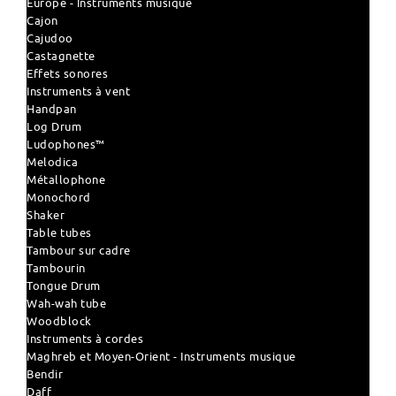
Europe - Instruments musique
Cajon
Cajudoo
Castagnette
Effets sonores
Instruments à vent
Handpan
Log Drum
Ludophones™
Melodica
Métallophone
Monochord
Shaker
Table tubes
Tambour sur cadre
Tambourin
Tongue Drum
Wah-wah tube
Woodblock
Instruments à cordes
Maghreb et Moyen-Orient - Instruments musique
Bendir
Daff