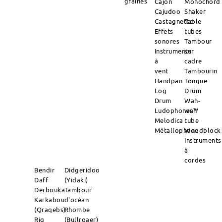
graines
Cajon
Monochord
Cajudoo
Shaker
Castagnette
Table
Effets
tubes
sonores
Tambour
Instruments
sur
à
cadre
vent
Tambourin
Handpan
Tongue
Log
Drum
Drum
Wah-
Ludophones™
wah
Melodica
tube
Métallophone
Woodblock
Instruments
à
cordes
Bendir
Didgeridoo
Daff
(Yidaki)
Derbouka
Tambour
Karkabou
d'océan
(Qraqebs)
Rhombe
Riq
(Bullroaer)