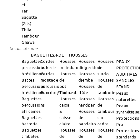
et
Tar
Sagatte
(Zils)
Tbila
Tambour
Gnawa
Accessoires
BAGUETTES
CORDE
HOUSSES
Baguettes
Cordes
Housses
Housses
Housses
PEAUX
percussions
lutherie
berimbau
didgeridoo
de
PROTECTIO
brésiliennes
Cordes
Housses
Housses
surdo
AUDITIVES
Battes
montage
de
djembé
Housses
SANGLES
percussions
percussions
bol
Housses
de
STAND
brésiliennes
Bourdon/Timbre
chantant
flûte
tamborim
Peaux
Baguettes
Housses
Housses
Housses
naturelles
percussions
caixa
handpan
de
Peaux
africaines
&
Housses
tambour
synthétique
Baguettes
caisse-
de
sur
Protections
batterie
claire
pandeiro
cadre
Pro
Baguettes
Housses
Housses
Housses
Protections
timbales
de
de
de
standards