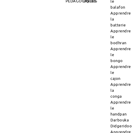
PÉDAGOGIQUES
DIVERS
le
balafon
Apprendre
la
batterie
Apprendre
le
bodhran
Apprendre
le
bongo
Apprendre
le
cajon
Apprendre
la
conga
Apprendre
le
handpan
Darbouka
Didgeridoo
Apprendre