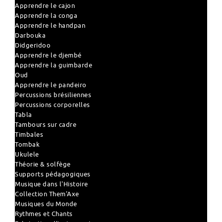
Apprendre le cajon
Apprendre la conga
Apprendre le handpan
Darbouka
Didgeridoo
Apprendre le djembé
Apprendre la guimbarde
Oud
Apprendre le pandeiro
Percussions brésiliennes
Percussions corporelles
Tabla
Tambours sur cadre
Timbales
Tombak
Ukulele
Théorie & solfège
Supports pédagogiques
Musique dans l'Histoire
Collection Them'Axe
Musiques du Monde
Rythmes et Chants