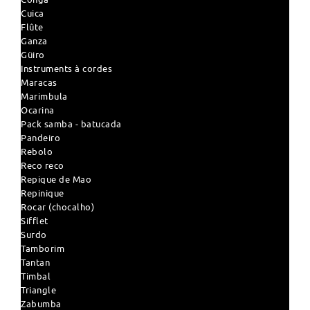
Cuica
Flûte
Ganza
Güiro
Instruments à cordes
Maracas
Marimbula
Ocarina
Pack samba - batucada
Pandeiro
Rebolo
Reco reco
Repique de Mao
Repinique
Rocar (chocalho)
Sifflet
Surdo
Tamborim
Tantan
Timbal
Triangle
Zabumba