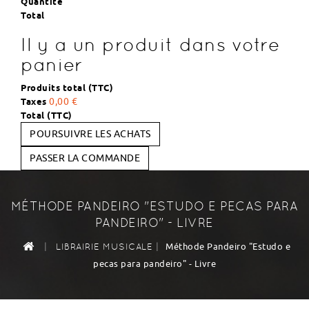
Quantité
Total
Il y a un produit dans votre
panier
Produits total (TTC)
Taxes
0,00 €
Total (TTC)
POURSUIVRE LES ACHATS
PASSER LA COMMANDE
MÉTHODE PANDEIRO "ESTUDO E PECAS PARA
PANDEIRO" - LIVRE
|
|
Méthode Pandeiro "Estudo e
LIBRAIRIE MUSICALE
pecas para pandeiro" - Livre