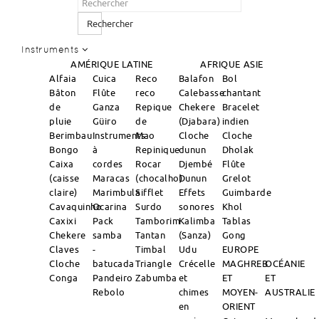
Rechercher
Instruments
AMÉRIQUE LATINE
AFRIQUE
ASIE
Alfaia
Cuica
Reco
Balafon
Bol
Bâton
Flûte
reco
Calebasse
chantant
de
Ganza
Repique
Chekere
Bracelet
pluie
Güiro
de
(Djabara)
indien
Berimbau
Instruments
Mao
Cloche
Cloche
Bongo
à
Repinique
dunun
Dholak
Caixa
cordes
Rocar
Djembé
Flûte
(caisse
Maracas
(chocalho)
Dunun
Grelot
claire)
Marimbula
Sifflet
Effets
Guimbarde
Cavaquinho
Ocarina
Surdo
sonores
Khol
Caxixi
Pack
Tamborim
Kalimba
Tablas
Chekere
samba
Tantan
(Sanza)
Gong
Claves
-
Timbal
Udu
EUROPE
Cloche
batucada
Triangle
Crécelle
MAGHREB
OCÉANIE
Conga
Pandeiro
Zabumba
et
ET
ET
Rebolo
chimes
MOYEN-
AUSTRALIE
en
ORIENT