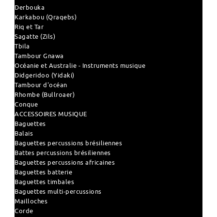
Derbouka
Karkabou (Qraqebs)
Riq et Tar
Sagatte (Zils)
Tbila
Tambour Gnawa
Océanie et Australie - Instruments musique
Didgeridoo (Yidaki)
Tambour d'océan
Rhombe (Bullroaer)
Conque
ACCESSOIRES MUSIQUE
Baguettes
Balais
Baguettes percussions brésiliennes
Battes percussions brésiliennes
Baguettes percussions africaines
Baguettes batterie
Baguettes timbales
Baguettes multi-percussions
Mailloches
Corde