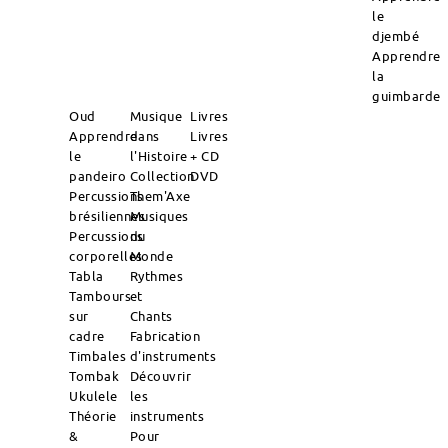
le
djembé
Apprendre
la
guimbarde
Oud
Musique
Livres
Apprendre
dans
Livres
le
l'Histoire
+ CD
pandeiro
Collection
DVD
Percussions
Them'Axe
brésiliennes
Musiques
Percussions
du
corporelles
Monde
Tabla
Rythmes
Tambours
et
sur
Chants
cadre
Fabrication
Timbales
d'instruments
Tombak
Découvrir
Ukulele
les
Théorie
instruments
&
Pour