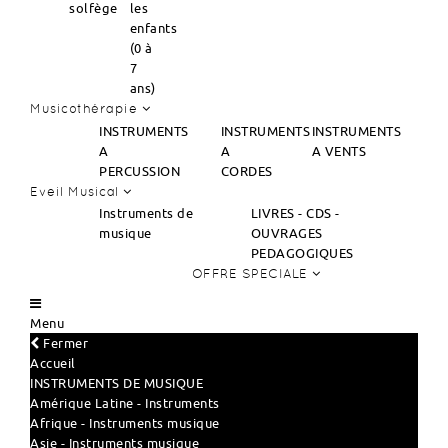
solfège
les
enfants
(0 à
7
ans)
Musicothérapie
INSTRUMENTS
INSTRUMENTS
INSTRUMENTS
A
A
A VENTS
PERCUSSION
CORDES
Eveil Musical
Instruments de
LIVRES - CDS -
musique
OUVRAGES
PEDAGOGIQUES
OFFRE SPECIALE
Menu
Fermer
Accueil
INSTRUMENTS DE MUSIQUE
Amérique Latine - Instruments
Afrique - Instruments musique
Asie - Instruments musique