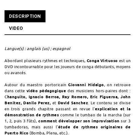
DESCRIPTION
VIDEO
Langue(s) : anglais (us) ; espagnol
Abordant plusieurs rythmes et techniques,
Conga Virtuoso
est un
DVD incontournable pour les joueurs de
conga
débutants, moyens
ou avancés.
Autour du maestro portoricain
Giovanni Hidalgo
, on retrouve
dans cette
vidéo pédagogique
des musiciens hors-paires dont :
C
hanguito, Ignacio Berroa, Ray Romero, Eric Figueroa, John
Benitez, Danilo Perez,
et
David Sanchez
. Le contenu se divise
en trois grands chapitre passant en revue l’
explication et la
démonstration de rythmes
comme le tumbao de la marcha (sur
1, 2, puis 3 fûts),
comment développer son improvisation
sur 3
tumbadoras, mais aussi l’
étude de rythmes originaires de
Puerto Rico
(Bomba, Plena, etc.).