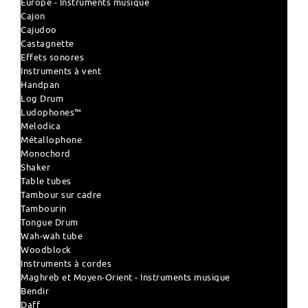
Europe - Instruments musique
Cajon
Cajudoo
Castagnette
Effets sonores
Instruments à vent
Handpan
Log Drum
Ludophones™
Melodica
Métallophone
Monochord
Shaker
Table tubes
Tambour sur cadre
Tambourin
Tongue Drum
Wah-wah tube
Woodblock
Instruments à cordes
Maghreb et Moyen-Orient - Instruments musique
Bendir
Daff