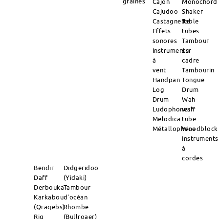
graines
Cajon
Monochord
Cajudoo
Shaker
Castagnette
Table
Effets
tubes
sonores
Tambour
Instruments
sur
à
cadre
vent
Tambourin
Handpan
Tongue
Log
Drum
Drum
Wah-
Ludophones™
wah
Melodica
tube
Métallophone
Woodblock
Instruments
à
cordes
Bendir
Didgeridoo
Daff
(Yidaki)
Derbouka
Tambour
Karkabou
d'océan
(Qraqebs)
Rhombe
Riq
(Bullroaer)