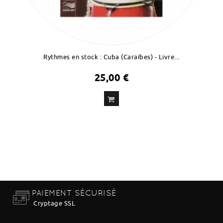
Rythmes en stock : Cuba (Caraïbes) - Livre...
25,00 €
ADD
TO CART
PAIEMENT SÉCURISÉ
Cryptage SSL