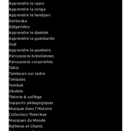
Apprendre le cajon
Apprendre la conga
Apprendre le handpan
Darbouka
Didgeridoo
Apprendre le djembé
Apprendre la guimbarde
Oud
Apprendre le pandeiro
Percussions brésiliennes
Percussions corporelles
Tabla
Tambours sur cadre
Timbales
Tombak
Ukulele
Théorie & solfège
Supports pédagogiques
Musique dans l'Histoire
Collection Them'Axe
Musiques du Monde
Rythmes et Chants