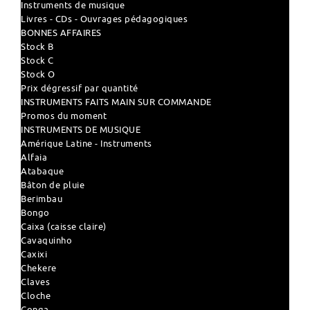
Instruments de musique
Livres - CDs - Ouvrages pédagogiques
BONNES AFFAIRES
Stock B
Stock C
Stock O
Prix dégressif par quantité
INSTRUMENTS FAITS MAIN SUR COMMANDE
Promos du moment
INSTRUMENTS DE MUSIQUE
Amérique Latine - Instruments
Alfaia
Atabaque
Bâton de pluie
Berimbau
Bongo
Caixa (caisse claire)
Cavaquinho
Caxixi
Chekere
Claves
Cloche
Conga