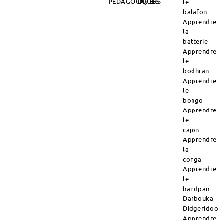
PÉDAGOGIQUES
DIVERS
le
balafon
Apprendre
la
batterie
Apprendre
le
bodhran
Apprendre
le
bongo
Apprendre
le
cajon
Apprendre
la
conga
Apprendre
le
handpan
Darbouka
Didgeridoo
Apprendre