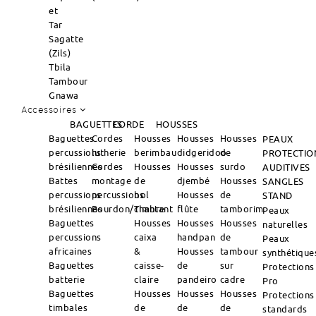
et
Tar
Sagatte
(Zils)
Tbila
Tambour
Gnawa
Accessoires
BAGUETTES
CORDE
HOUSSES
Baguettes
Cordes
Housses
Housses
Housses
PEAUX
percussions
lutherie
berimbau
didgeridoo
de
PROTECTIO
brésiliennes
Cordes
Housses
Housses
surdo
AUDITIVES
Battes
montage
de
djembé
Housses
SANGLES
percussions
percussions
bol
Housses
de
STAND
brésiliennes
Bourdon/Timbre
chantant
flûte
tamborim
Peaux
Baguettes
Housses
Housses
Housses
naturelles
percussions
caixa
handpan
de
Peaux
africaines
&
Housses
tambour
synthétique
Baguettes
caisse-
de
sur
Protections
batterie
claire
pandeiro
cadre
Pro
Baguettes
Housses
Housses
Housses
Protections
timbales
de
de
de
standards