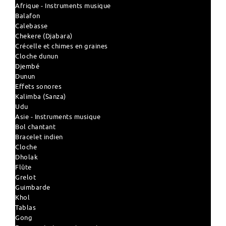
Afrique - Instruments musique
Balafon
Calebasse
Chekere (Djabara)
Crécelle et chimes en graines
Cloche dunun
Djembé
Dunun
Effets sonores
Kalimba (Sanza)
Udu
Asie - Instruments musique
Bol chantant
Bracelet indien
Cloche
Dholak
Flûte
Grelot
Guimbarde
Khol
Tablas
Gong