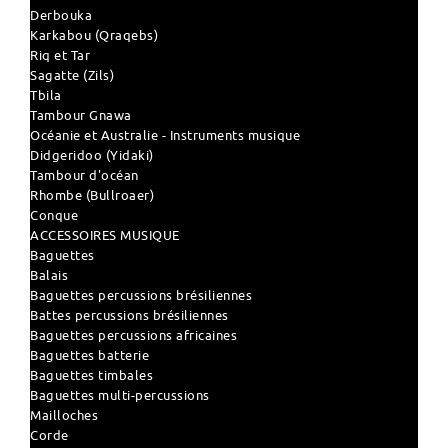
Derbouka
Karkabou (Qraqebs)
Riq et Tar
Sagatte (Zils)
Tbila
Tambour Gnawa
Océanie et Australie - Instruments musique
Didgeridoo (Yidaki)
Tambour d'océan
Rhombe (Bullroaer)
Conque
ACCESSOIRES MUSIQUE
Baguettes
Balais
Baguettes percussions brésiliennes
Battes percussions brésiliennes
Baguettes percussions africaines
Baguettes batterie
Baguettes timbales
Baguettes multi-percussions
Mailloches
Corde