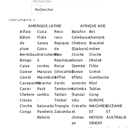
Rechercher
Instruments
AMÉRIQUE LATINE
AFRIQUE
ASIE
Alfaia
Cuica
Reco
Balafon
Bol
Bâton
Flûte
reco
Calebasse
chantant
de
Ganza
Repique
Chekere
Bracelet
pluie
Güiro
de
(Djabara)
indien
Berimbau
Instruments
Mao
Cloche
Cloche
Bongo
à
Repinique
dunun
Dholak
Caixa
cordes
Rocar
Djembé
Flûte
(caisse
Maracas
(chocalho)
Dunun
Grelot
claire)
Marimbula
Sifflet
Effets
Guimbarde
Cavaquinho
Ocarina
Surdo
sonores
Khol
Caxixi
Pack
Tamborim
Kalimba
Tablas
Chekere
samba
Tantan
(Sanza)
Gong
Claves
-
Timbal
Udu
EUROPE
Cloche
batucada
Triangle
Crécelle
MAGHREB
OCÉANIE
Conga
Pandeiro
Zabumba
et
ET
ET
Rebolo
chimes
MOYEN-
AUSTRALIE
en
ORIENT