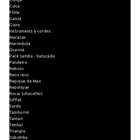
Cuica
Flûte
Ganza
Güiro
Instruments à cordes
Maracas
Marimbula
Ocarina
Pack samba - batucada
Pandeiro
Rebolo
Reco reco
Repique de Mao
Repinique
Rocar (chocalho)
Sifflet
Surdo
Tamborim
Tantan
Timbal
Triangle
Zabumba