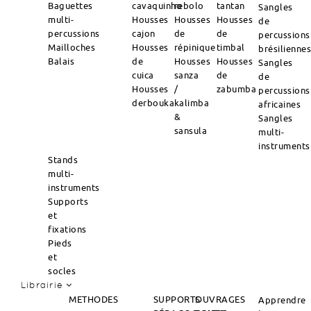
Baguettes
cavaquinho
rebolo
tantan
Sangles
multi-
Housses
Housses
Housses
de
percussions
cajon
de
de
percussions
Mailloches
Housses
répinique
timbal
brésilienne
Balais
de
Housses
Housses
Sangles
cuica
sanza
de
de
Housses
/
zabumba
percussions
derbouka
kalimba
africaines
&
Sangles
sansula
multi-
instruments
Stands
multi-
instruments
Supports
et
fixations
Pieds
et
socles
Librairie
METHODES
SUPPORTS
OUVRAGES
Apprendre