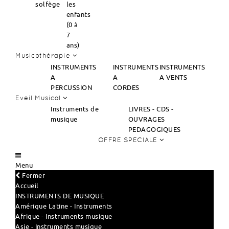
solfège
les
enfants
(0 à
7
ans)
Musicothérapie
INSTRUMENTS
INSTRUMENTS
INSTRUMENTS
A
A
A VENTS
PERCUSSION
CORDES
Eveil Musical
Instruments de
LIVRES - CDS -
musique
OUVRAGES
PEDAGOGIQUES
OFFRE SPECIALE
Menu
Fermer
Accueil
INSTRUMENTS DE MUSIQUE
Amérique Latine - Instruments
Afrique - Instruments musique
Asie - Instruments musique