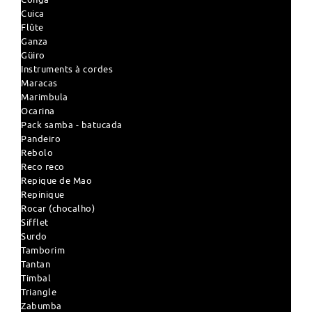
Cuica
Flûte
Ganza
Güiro
Instruments à cordes
Maracas
Marimbula
Ocarina
Pack samba - batucada
Pandeiro
Rebolo
Reco reco
Repique de Mao
Repinique
Rocar (chocalho)
Sifflet
Surdo
Tamborim
Tantan
Timbal
Triangle
Zabumba