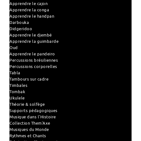
Apprendre le cajon
Apprendre la conga
Apprendre le handpan
Darbouka
Didgeridoo
Apprendre le djembé
Apprendre la guimbarde
Oud
Apprendre le pandeiro
Percussions brésiliennes
Percussions corporelles
Tabla
Tambours sur cadre
Timbales
Tombak
Ukulele
Théorie & solfège
Supports pédagogiques
Musique dans l'Histoire
Collection Them'Axe
Musiques du Monde
Rythmes et Chants