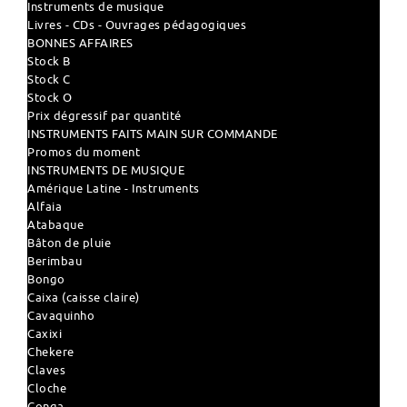
Instruments de musique
Livres - CDs - Ouvrages pédagogiques
BONNES AFFAIRES
Stock B
Stock C
Stock O
Prix dégressif par quantité
INSTRUMENTS FAITS MAIN SUR COMMANDE
Promos du moment
INSTRUMENTS DE MUSIQUE
Amérique Latine - Instruments
Alfaia
Atabaque
Bâton de pluie
Berimbau
Bongo
Caixa (caisse claire)
Cavaquinho
Caxixi
Chekere
Claves
Cloche
Conga