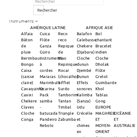
Rechercher
Instruments
AMÉRIQUE LATINE
AFRIQUE
ASIE
Alfaia
Cuica
Reco
Balafon
Bol
Bâton
Flûte
reco
Calebasse
chantant
de
Ganza
Repique
Chekere
Bracelet
pluie
Güiro
de
(Djabara)
indien
Berimbau
Instruments
Mao
Cloche
Cloche
Bongo
à
Repinique
dunun
Dholak
Caixa
cordes
Rocar
Djembé
Flûte
(caisse
Maracas
(chocalho)
Dunun
Grelot
claire)
Marimbula
Sifflet
Effets
Guimbarde
Cavaquinho
Ocarina
Surdo
sonores
Khol
Caxixi
Pack
Tamborim
Kalimba
Tablas
Chekere
samba
Tantan
(Sanza)
Gong
Claves
-
Timbal
Udu
EUROPE
Cloche
batucada
Triangle
Crécelle
MAGHREB
OCÉANIE
Conga
Pandeiro
Zabumba
et
ET
ET
Rebolo
chimes
MOYEN-
AUSTRALIE
en
ORIENT