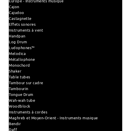
Europe - Instruments musique
Cajon
Cajudoo
Castagnette
Effets sonores
Instruments à vent
Handpan
Log Drum
Ludophones™
Melodica
Métallophone
Monochord
Shaker
Table tubes
Tambour sur cadre
Tambourin
Tongue Drum
Wah-wah tube
Woodblock
Instruments à cordes
Maghreb et Moyen-Orient - Instruments musique
Bendir
Daff