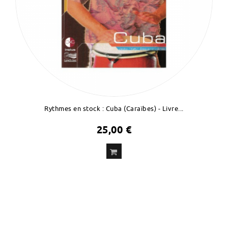
Rythmes en stock : Cuba (Caraïbes) - Livre...
25,00 €
ADD
TO CART