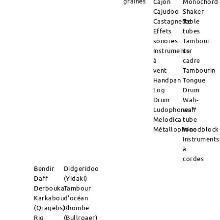
graines
Cajon
Monochord
Cajudoo
Shaker
Castagnette
Table
Effets
tubes
sonores
Tambour
Instruments
sur
à
cadre
vent
Tambourin
Handpan
Tongue
Log
Drum
Drum
Wah-
Ludophones™
wah
Melodica
tube
Métallophone
Woodblock
Instruments
à
cordes
Bendir
Didgeridoo
Daff
(Yidaki)
Derbouka
Tambour
Karkabou
d'océan
(Qraqebs)
Rhombe
Riq
(Bullroaer)