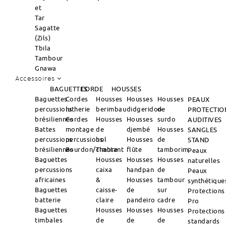
et
Tar
Sagatte
(Zils)
Tbila
Tambour
Gnawa
Accessoires
BAGUETTES
CORDE
HOUSSES
Baguettes
Cordes
Housses
Housses
Housses
PEAUX
percussions
lutherie
berimbau
didgeridoo
de
PROTECTIO
brésiliennes
Cordes
Housses
Housses
surdo
AUDITIVES
Battes
montage
de
djembé
Housses
SANGLES
percussions
percussions
bol
Housses
de
STAND
brésiliennes
Bourdon/Timbre
chantant
flûte
tamborim
Peaux
Baguettes
Housses
Housses
Housses
naturelles
percussions
caixa
handpan
de
Peaux
africaines
&
Housses
tambour
synthétique
Baguettes
caisse-
de
sur
Protections
batterie
claire
pandeiro
cadre
Pro
Baguettes
Housses
Housses
Housses
Protections
timbales
de
de
de
standards