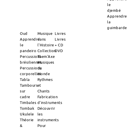
le
djembé
Apprendre
la
guimbarde
Oud
Musique
Livres
Apprendre
dans
Livres
le
l'Histoire
+ CD
pandeiro
Collection
DVD
Percussions
Them'Axe
brésiliennes
Musiques
Percussions
du
corporelles
Monde
Tabla
Rythmes
Tambours
et
sur
Chants
cadre
Fabrication
Timbales
d'instruments
Tombak
Découvrir
Ukulele
les
Théorie
instruments
&
Pour