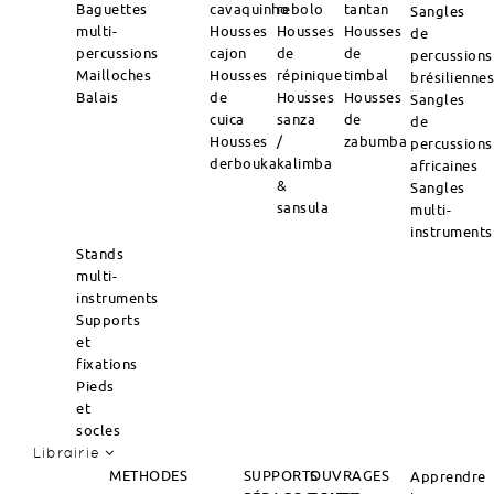
Baguettes
cavaquinho
rebolo
tantan
Sangles
multi-
Housses
Housses
Housses
de
percussions
cajon
de
de
percussions
Mailloches
Housses
répinique
timbal
brésilienne
Balais
de
Housses
Housses
Sangles
cuica
sanza
de
de
Housses
/
zabumba
percussions
derbouka
kalimba
africaines
&
Sangles
sansula
multi-
instruments
Stands
multi-
instruments
Supports
et
fixations
Pieds
et
socles
Librairie
METHODES
SUPPORTS
OUVRAGES
Apprendre