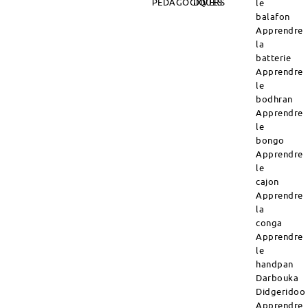
PÉDAGOGIQUES
DIVERS
le
balafon
Apprendre
la
batterie
Apprendre
le
bodhran
Apprendre
le
bongo
Apprendre
le
cajon
Apprendre
la
conga
Apprendre
le
handpan
Darbouka
Didgeridoo
Apprendre