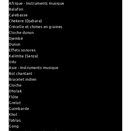
Afrique - Instruments musique
Balafon
Calebasse
Chekere (Djabara)
Crécelle et chimes en graines
Cloche dunun
Djembé
Dunun
Effets sonores
Kalimba (Sanza)
Udu
Asie - Instruments musique
Bol chantant
Bracelet indien
Cloche
Dholak
Flûte
Grelot
Guimbarde
Khol
Tablas
Gong