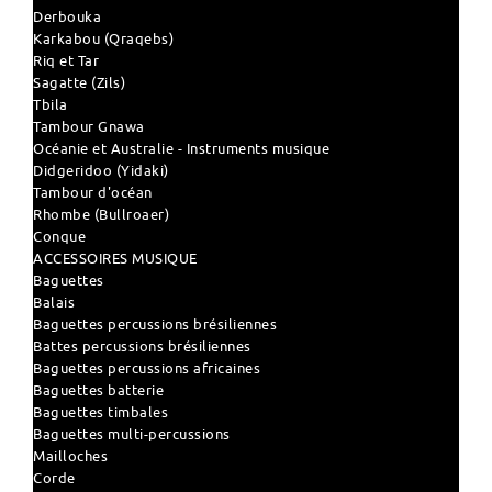
Derbouka
Karkabou (Qraqebs)
Riq et Tar
Sagatte (Zils)
Tbila
Tambour Gnawa
Océanie et Australie - Instruments musique
Didgeridoo (Yidaki)
Tambour d'océan
Rhombe (Bullroaer)
Conque
ACCESSOIRES MUSIQUE
Baguettes
Balais
Baguettes percussions brésiliennes
Battes percussions brésiliennes
Baguettes percussions africaines
Baguettes batterie
Baguettes timbales
Baguettes multi-percussions
Mailloches
Corde