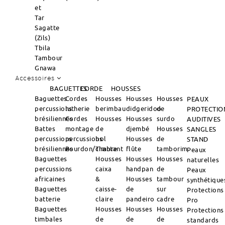
et
Tar
Sagatte
(Zils)
Tbila
Tambour
Gnawa
Accessoires
BAGUETTES
CORDE
HOUSSES
Baguettes
Cordes
Housses
Housses
Housses
PEAUX
percussions
lutherie
berimbau
didgeridoo
de
PROTECTIO
brésiliennes
Cordes
Housses
Housses
surdo
AUDITIVES
Battes
montage
de
djembé
Housses
SANGLES
percussions
percussions
bol
Housses
de
STAND
brésiliennes
Bourdon/Timbre
chantant
flûte
tamborim
Peaux
Baguettes
Housses
Housses
Housses
naturelles
percussions
caixa
handpan
de
Peaux
africaines
&
Housses
tambour
synthétique
Baguettes
caisse-
de
sur
Protections
batterie
claire
pandeiro
cadre
Pro
Baguettes
Housses
Housses
Housses
Protections
timbales
de
de
de
standards