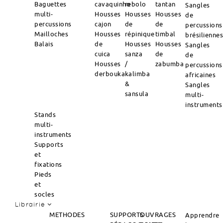
Baguettes
cavaquinho
rebolo
tantan
Sangles
multi-
Housses
Housses
Housses
de
percussions
cajon
de
de
percussions
Mailloches
Housses
répinique
timbal
brésilienne
Balais
de
Housses
Housses
Sangles
cuica
sanza
de
de
Housses
/
zabumba
percussions
derbouka
kalimba
africaines
&
Sangles
sansula
multi-
instruments
Stands
multi-
instruments
Supports
et
fixations
Pieds
et
socles
Librairie
METHODES
SUPPORTS
OUVRAGES
Apprendre