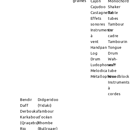
graines
Cajon
Monochord
Cajudoo
Shaker
Castagnette
Table
Effets
tubes
sonores
Tambour
Instruments
sur
à
cadre
vent
Tambourin
Handpan
Tongue
Log
Drum
Drum
Wah-
Ludophones™
wah
Melodica
tube
Métallophone
Woodblock
Instruments
à
cordes
Bendir
Didgeridoo
Daff
(Yidaki)
Derbouka
Tambour
Karkabou
d'océan
(Qraqebs)
Rhombe
Riq
(Bullroaer)