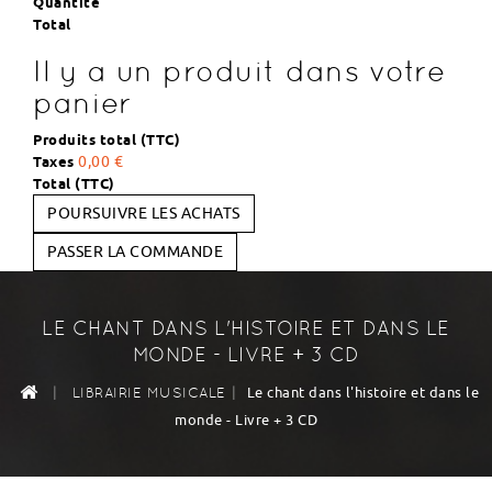
Quantité
Total
Il y a un produit dans votre
panier
Produits total (TTC)
Taxes
0,00 €
Total (TTC)
POURSUIVRE LES ACHATS
PASSER LA COMMANDE
LE CHANT DANS L'HISTOIRE ET DANS LE
MONDE - LIVRE + 3 CD
|
|
Le chant dans l'histoire et dans le
LIBRAIRIE MUSICALE
monde - Livre + 3 CD