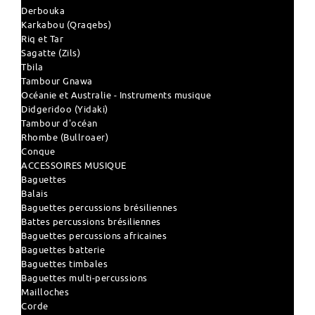
Derbouka
Karkabou (Qraqebs)
Riq et Tar
Sagatte (Zils)
Tbila
Tambour Gnawa
Océanie et Australie - Instruments musique
Didgeridoo (Yidaki)
Tambour d'océan
Rhombe (Bullroaer)
Conque
ACCESSOIRES MUSIQUE
Baguettes
Balais
Baguettes percussions brésiliennes
Battes percussions brésiliennes
Baguettes percussions africaines
Baguettes batterie
Baguettes timbales
Baguettes multi-percussions
Mailloches
Corde