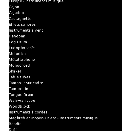
Europe - Instruments musique
Cajon
Cajudoo
Castagnette
Effets sonores
Instruments à vent
Handpan
Log Drum
Ludophones™
Melodica
Métallophone
Monochord
Shaker
Table tubes
Tambour sur cadre
Tambourin
Tongue Drum
Wah-wah tube
Woodblock
Instruments à cordes
Maghreb et Moyen-Orient - Instruments musique
Bendir
Daff