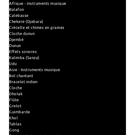
Afrique - Instruments musique
Balafon
Calebasse
Chekere (Djabara)
Crécelle et chimes en graines
Cloche dunun
Djembé
Dunun
Effets sonores
Kalimba (Sanza)
Udu
Asie - Instruments musique
Bol chantant
Bracelet indien
Cloche
Dholak
Flûte
Grelot
Guimbarde
Khol
Tablas
Gong