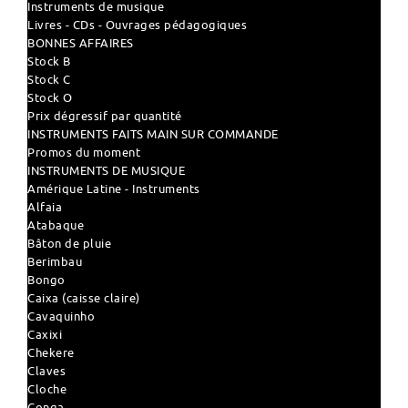
Instruments de musique
Livres - CDs - Ouvrages pédagogiques
BONNES AFFAIRES
Stock B
Stock C
Stock O
Prix dégressif par quantité
INSTRUMENTS FAITS MAIN SUR COMMANDE
Promos du moment
INSTRUMENTS DE MUSIQUE
Amérique Latine - Instruments
Alfaia
Atabaque
Bâton de pluie
Berimbau
Bongo
Caixa (caisse claire)
Cavaquinho
Caxixi
Chekere
Claves
Cloche
Conga