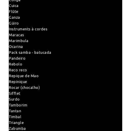
Cuica
Flûte
Ganza
Güiro
Instruments à cordes
Maracas
Marimbula
Ocarina
Pack samba - batucada
Pandeiro
Rebolo
Reco reco
Repique de Mao
Repinique
Rocar (chocalho)
Sifflet
Surdo
Tamborim
Tantan
Timbal
Triangle
Zabumba