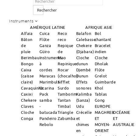
Rechercher
Instruments
AMÉRIQUE LATINE
AFRIQUE
ASIE
Alfaia
Cuica
Reco
Balafon
Bol
Bâton
Flûte
reco
Calebasse
chantant
de
Ganza
Repique
Chekere
Bracelet
pluie
Güiro
de
(Djabara)
indien
Berimbau
Instruments
Mao
Cloche
Cloche
Bongo
à
Repinique
dunun
Dholak
Caixa
cordes
Rocar
Djembé
Flûte
(caisse
Maracas
(chocalho)
Dunun
Grelot
claire)
Marimbula
Sifflet
Effets
Guimbarde
Cavaquinho
Ocarina
Surdo
sonores
Khol
Caxixi
Pack
Tamborim
Kalimba
Tablas
Chekere
samba
Tantan
(Sanza)
Gong
Claves
-
Timbal
Udu
EUROPE
Cloche
batucada
Triangle
Crécelle
MAGHREB
OCÉANIE
Conga
Pandeiro
Zabumba
et
ET
ET
Rebolo
chimes
MOYEN-
AUSTRALIE
en
ORIENT