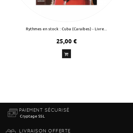
Rythmes en stock : Cuba (Caraïbes) - Livre...
25,00 €
ADD
TO CART
PAIEMENT SÉCURISÉ
Cryptage SSL
LIVRAISON OFFERTE