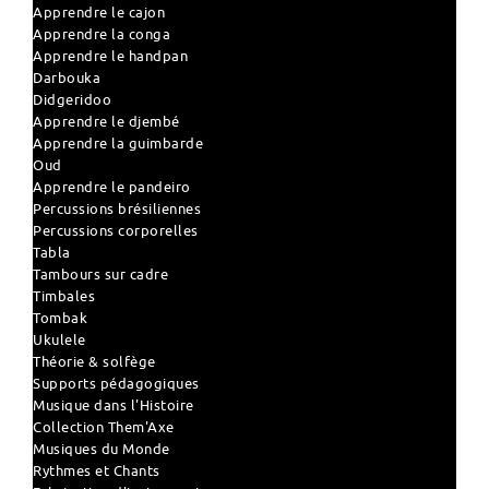
Apprendre le cajon
Apprendre la conga
Apprendre le handpan
Darbouka
Didgeridoo
Apprendre le djembé
Apprendre la guimbarde
Oud
Apprendre le pandeiro
Percussions brésiliennes
Percussions corporelles
Tabla
Tambours sur cadre
Timbales
Tombak
Ukulele
Théorie & solfège
Supports pédagogiques
Musique dans l'Histoire
Collection Them'Axe
Musiques du Monde
Rythmes et Chants