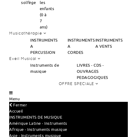
solfège
les
enfants
(0 à
7
ans)
Musicothérapie
INSTRUMENTS
INSTRUMENTS
INSTRUMENTS
A
A
A VENTS
PERCUSSION
CORDES
Eveil Musical
Instruments de
LIVRES - CDS -
musique
OUVRAGES
PEDAGOGIQUES
OFFRE SPECIALE
Menu
Fermer
Accueil
INSTRUMENTS DE MUSIQUE
Amérique Latine - Instruments
Afrique - Instruments musique
Asie - Instruments musique