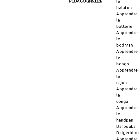
PÉDAGOGIQUES
DIVERS
le
balafon
Apprendre
la
batterie
Apprendre
le
bodhran
Apprendre
le
bongo
Apprendre
le
cajon
Apprendre
la
conga
Apprendre
le
handpan
Darbouka
Didgeridoo
Apprendre