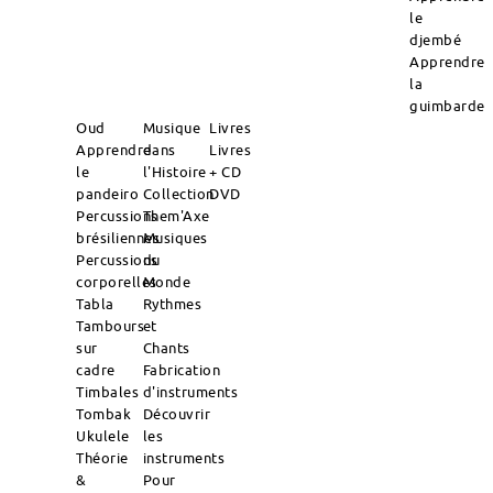
le
djembé
Apprendre
la
guimbarde
Oud
Musique
Livres
Apprendre
dans
Livres
le
l'Histoire
+ CD
pandeiro
Collection
DVD
Percussions
Them'Axe
brésiliennes
Musiques
Percussions
du
corporelles
Monde
Tabla
Rythmes
Tambours
et
sur
Chants
cadre
Fabrication
Timbales
d'instruments
Tombak
Découvrir
Ukulele
les
Théorie
instruments
&
Pour