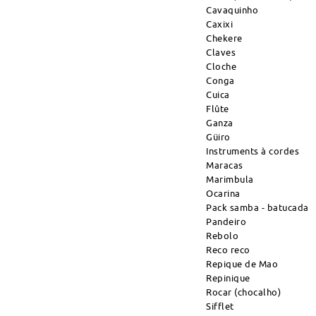
Cavaquinho
Caxixi
Chekere
Claves
Cloche
Conga
Cuica
Flûte
Ganza
Güiro
Instruments à cordes
Maracas
Marimbula
Ocarina
Pack samba - batucada
Pandeiro
Rebolo
Reco reco
Repique de Mao
Repinique
Rocar (chocalho)
Sifflet