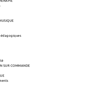
HERAPIE
n
MUSIQUE
 pédagogiques
ité
AIN SUR COMMANDE
QUE
uments