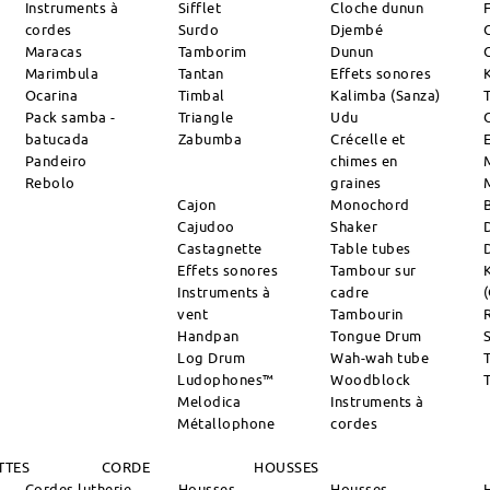
Instruments à
Sifflet
Cloche dunun
cordes
Surdo
Djembé
Maracas
Tamborim
Dunun
Marimbula
Tantan
Effets sonores
Ocarina
Timbal
Kalimba (Sanza)
Pack samba -
Triangle
Udu
batucada
Zabumba
Crécelle et
Pandeiro
chimes en
Rebolo
graines
Cajon
Monochord
Cajudoo
Shaker
Castagnette
Table tubes
Effets sonores
Tambour sur
Instruments à
cadre
vent
Tambourin
R
Handpan
Tongue Drum
S
Log Drum
Wah-wah tube
Ludophones™
Woodblock
Melodica
Instruments à
Métallophone
cordes
TTES
CORDE
HOUSSES
Cordes lutherie
Housses
Housses