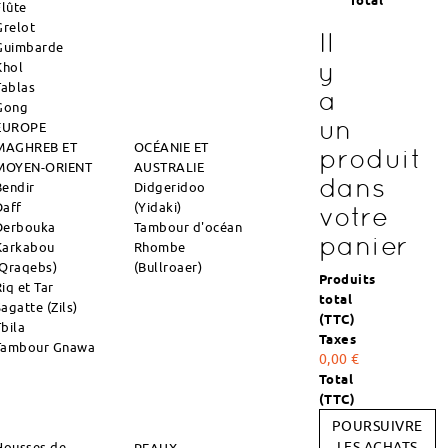
Total
Flûte
Grelot
Il
Guimbarde
y
Khol
Tablas
a
Gong
un
EUROPE
MAGHREB ET
OCÉANIE ET
produit
MOYEN-ORIENT
AUSTRALIE
dans
Bendir
Didgeridoo
Daff
(Yidaki)
votre
Derbouka
Tambour d'océan
panier
Karkabou
Rhombe
(Qraqebs)
(Bullroaer)
Produits
iq et Tar
total
agatte (Zils)
(TTC)
Tbila
Taxes
Tambour Gnawa
0,00 €
Total
(TTC)
POURSUIVRE
Housses de
LES ACHATS