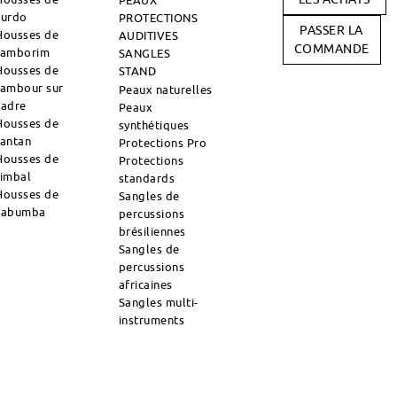
PEAUX
surdo
PROTECTIONS
PASSER LA
Housses de
AUDITIVES
COMMANDE
tamborim
SANGLES
Housses de
STAND
tambour sur
Peaux naturelles
cadre
Peaux
Housses de
synthétiques
tantan
Protections Pro
Housses de
Protections
timbal
standards
Housses de
Sangles de
zabumba
percussions
brésiliennes
Sangles de
percussions
africaines
Sangles multi-
instruments