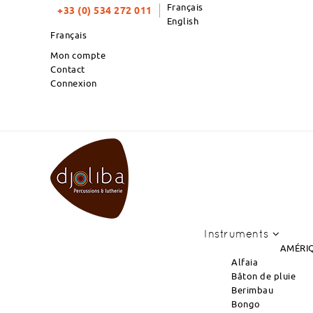
Français
+33 (0) 534 272 011
English
Français
Mon compte
Contact
Connexion
TOP PRODUITS DU MOIS : NOUVEL A
Instruments
AMÉRIQ
Alfaia
Bâton de pluie
Berimbau
Bongo