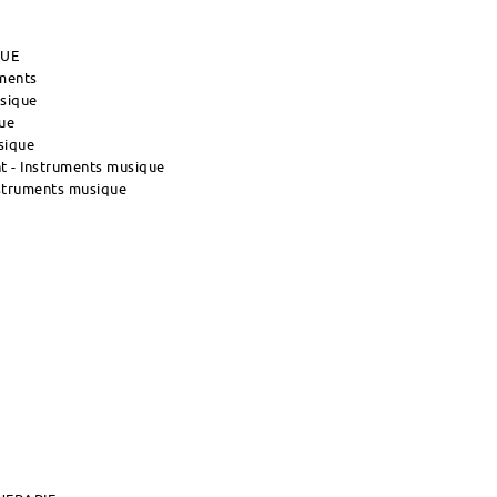
QUE
uments
usique
ue
sique
 - Instruments musique
nstruments musique