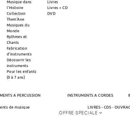
Musique dans
Livres
l'Histoire
Livres + CD
Collection
DVD
Them'Axe
Musiques du
Monde
Rythmes et
Chants
Fabrication
d'instruments
Découvrir les
instruments
Pour les enfants
(0 à 7 ans)
MENTS A PERCUSSION
INSTRUMENTS A CORDES
ments de musique
LIVRES - CDS - OUVR
OFFRE SPECIALE