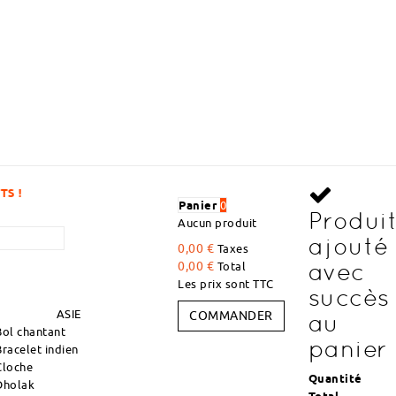
DÉCOUVREZ DES ARTICLES À DES PRIX
Panier
0
Produi
Aucun produit
ajouté
0,00 €
Taxes
avec
0,00 €
Total
Les prix sont TTC
succès
ASIE
COMMANDER
au
Bol chantant
panier
Bracelet indien
Cloche
Quantité
Dholak