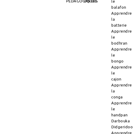
PÉDAGOGIQUES
DIVERS
le
balafon
Apprendre
la
batterie
Apprendre
le
bodhran
Apprendre
le
bongo
Apprendre
le
cajon
Apprendre
la
conga
Apprendre
le
handpan
Darbouka
Didgeridoo
Apprendre