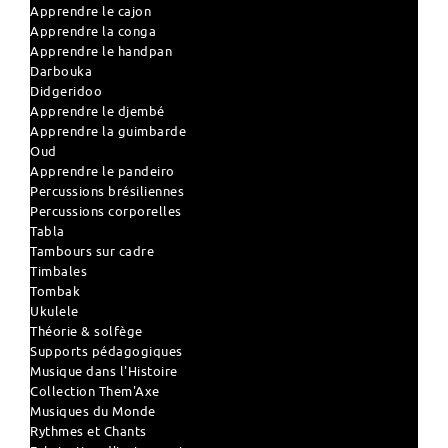
Apprendre le cajon
Apprendre la conga
Apprendre le handpan
Darbouka
Didgeridoo
Apprendre le djembé
Apprendre la guimbarde
Oud
Apprendre le pandeiro
Percussions brésiliennes
Percussions corporelles
Tabla
Tambours sur cadre
Timbales
Tombak
Ukulele
Théorie & solfège
Supports pédagogiques
Musique dans l'Histoire
Collection Them'Axe
Musiques du Monde
Rythmes et Chants