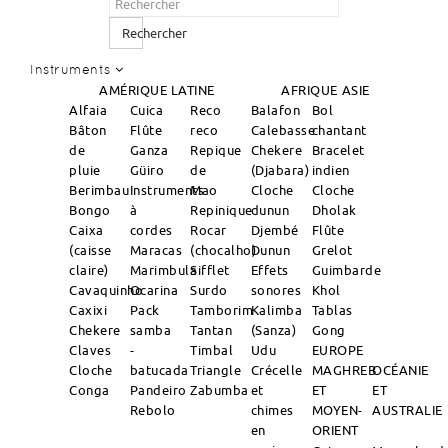
Rechercher
Instruments
AMÉRIQUE LATINE
AFRIQUE
ASIE
Alfaia
Cuica
Reco
Balafon
Bol
Bâton
Flûte
reco
Calebasse
chantant
de
Ganza
Repique
Chekere
Bracelet
pluie
Güiro
de
(Djabara)
indien
Berimbau
Instruments
Mao
Cloche
Cloche
Bongo
à
Repinique
dunun
Dholak
Caixa
cordes
Rocar
Djembé
Flûte
(caisse
Maracas
(chocalho)
Dunun
Grelot
claire)
Marimbula
Sifflet
Effets
Guimbarde
Cavaquinho
Ocarina
Surdo
sonores
Khol
Caxixi
Pack
Tamborim
Kalimba
Tablas
Chekere
samba
Tantan
(Sanza)
Gong
Claves
-
Timbal
Udu
EUROPE
Cloche
batucada
Triangle
Crécelle
MAGHREB
OCÉANIE
Conga
Pandeiro
Zabumba
et
ET
ET
Rebolo
chimes
MOYEN-
AUSTRALIE
en
ORIENT