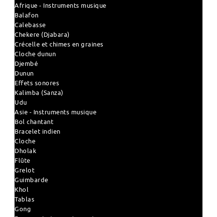
Afrique - Instruments musique
Balafon
Calebasse
Chekere (Djabara)
Crécelle et chimes en graines
Cloche dunun
Djembé
Dunun
Effets sonores
Kalimba (Sanza)
Udu
Asie - Instruments musique
Bol chantant
Bracelet indien
Cloche
Dholak
Flûte
Grelot
Guimbarde
Khol
Tablas
Gong