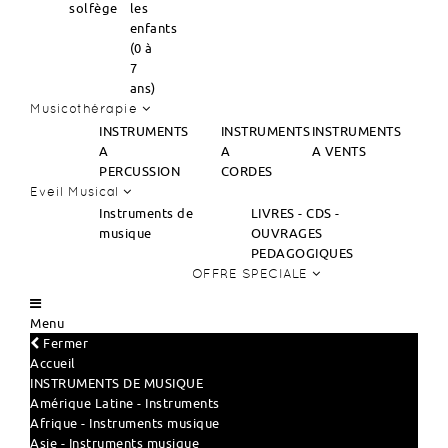
solfège
les
enfants
(0 à
7
ans)
Musicothérapie
INSTRUMENTS
INSTRUMENTS
INSTRUMENTS
A
A
A VENTS
PERCUSSION
CORDES
Eveil Musical
Instruments de
LIVRES - CDS -
musique
OUVRAGES
PEDAGOGIQUES
OFFRE SPECIALE
Menu
Fermer
Accueil
INSTRUMENTS DE MUSIQUE
Amérique Latine - Instruments
Afrique - Instruments musique
Asie - Instruments musique