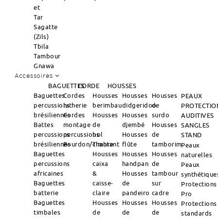
et
Tar
Sagatte
(Zils)
Tbila
Tambour
Gnawa
Accessoires
BAGUETTES
CORDE
HOUSSES
Baguettes
Cordes
Housses
Housses
Housses
PEAUX
percussions
lutherie
berimbau
didgeridoo
de
PROTECTIO
brésiliennes
Cordes
Housses
Housses
surdo
AUDITIVES
Battes
montage
de
djembé
Housses
SANGLES
percussions
percussions
bol
Housses
de
STAND
brésiliennes
Bourdon/Timbre
chantant
flûte
tamborim
Peaux
Baguettes
Housses
Housses
Housses
naturelles
percussions
caixa
handpan
de
Peaux
africaines
&
Housses
tambour
synthétique
Baguettes
caisse-
de
sur
Protections
batterie
claire
pandeiro
cadre
Pro
Baguettes
Housses
Housses
Housses
Protections
timbales
de
de
de
standards