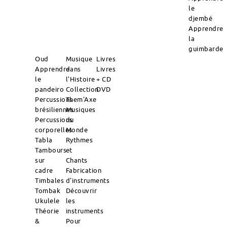
le
djembé
Apprendre
la
guimbarde
Oud
Musique
Livres
Apprendre
dans
Livres
le
l'Histoire
+ CD
pandeiro
Collection
DVD
Percussions
Them'Axe
brésiliennes
Musiques
Percussions
du
corporelles
Monde
Tabla
Rythmes
Tambours
et
sur
Chants
cadre
Fabrication
Timbales
d'instruments
Tombak
Découvrir
Ukulele
les
Théorie
instruments
&
Pour