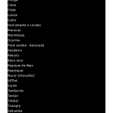
Cuica
Flûte
Ganza
Güiro
Instruments à cordes
Maracas
Marimbula
Ocarina
Pack samba - batucada
Pandeiro
Rebolo
Reco reco
Repique de Mao
Repinique
Rocar (chocalho)
Sifflet
Surdo
Tamborim
Tantan
Timbal
Triangle
Zabumba