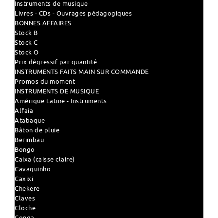
Instruments de musique
Livres - CDs - Ouvrages pédagogiques
BONNES AFFAIRES
Stock B
Stock C
Stock O
Prix dégressif par quantité
INSTRUMENTS FAITS MAIN SUR COMMANDE
Promos du moment
INSTRUMENTS DE MUSIQUE
Amérique Latine - Instruments
Alfaia
Atabaque
Bâton de pluie
Berimbau
Bongo
Caixa (caisse claire)
Cavaquinho
Caxixi
Chekere
Claves
Cloche
Conga