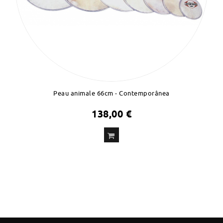
Peau animale 66cm - Contemporânea
138,00 €
ADD
TO CART