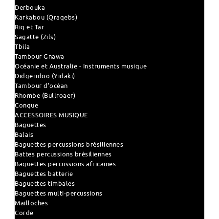
Derbouka
Karkabou (Qraqebs)
Riq et Tar
Sagatte (Zils)
Tbila
Tambour Gnawa
Océanie et Australie - Instruments musique
Didgeridoo (Yidaki)
Tambour d'océan
Rhombe (Bullroaer)
Conque
ACCESSOIRES MUSIQUE
Baguettes
Balais
Baguettes percussions brésiliennes
Battes percussions brésiliennes
Baguettes percussions africaines
Baguettes batterie
Baguettes timbales
Baguettes multi-percussions
Mailloches
Corde