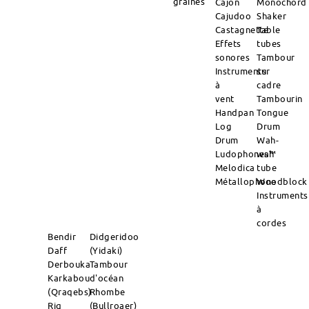
graines
Cajon
Monochord
Cajudoo
Shaker
Castagnette
Table
Effets
tubes
sonores
Tambour
Instruments
sur
à
cadre
vent
Tambourin
Handpan
Tongue
Log
Drum
Drum
Wah-
Ludophones™
wah
Melodica
tube
Métallophone
Woodblock
Instruments
à
cordes
Bendir
Didgeridoo
Daff
(Yidaki)
Derbouka
Tambour
Karkabou
d'océan
(Qraqebs)
Rhombe
Riq
(Bullroaer)