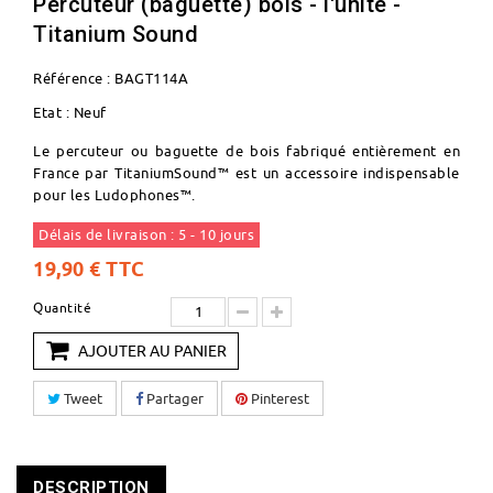
Percuteur (baguette) bois - l'unité -
Titanium Sound
Référence :
BAGT114A
Etat :
Neuf
Le percuteur ou baguette de bois fabriqué entièrement en
France par TitaniumSound™ est un accessoire indispensable
pour les Ludophones™.
Délais de livraison : 5 - 10 jours
19,90 €
TTC
Quantité
AJOUTER AU PANIER
Tweet
Partager
Pinterest
DESCRIPTION