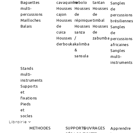
Baguettes
cavaquinho
rebolo
tantan
Sangles
multi-
Housses
Housses
Housses
de
percussions
cajon
de
de
percussions
Mailloches
Housses
répinique
timbal
brésilienne
Balais
de
Housses
Housses
Sangles
cuica
sanza
de
de
Housses
/
zabumba
percussions
derbouka
kalimba
africaines
&
Sangles
sansula
multi-
instruments
Stands
multi-
instruments
Supports
et
fixations
Pieds
et
socles
Librairie
METHODES
SUPPORTS
OUVRAGES
Apprendre