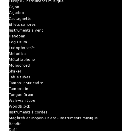
Europe - Instruments musique
Cajon
Cajudoo
Castagnette
Effets sonores
Instruments à vent
Handpan
Log Drum
Ludophones™
Melodica
Métallophone
Monochord
Shaker
Table tubes
Tambour sur cadre
Tambourin
Tongue Drum
Wah-wah tube
Woodblock
Instruments à cordes
Maghreb et Moyen-Orient - Instruments musique
Bendir
Daff