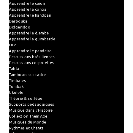
Apprendre le cajon
Apprendre la conga
Apprendre le handpan
Darbouka
Didgeridoo
Apprendre le djembé
Apprendre la guimbarde
Oud
Apprendre le pandeiro
Percussions brésiliennes
Percussions corporelles
Tabla
Tambours sur cadre
Timbales
Tombak
Ukulele
Théorie & solfège
Supports pédagogiques
Musique dans l'Histoire
Collection Them'Axe
Musiques du Monde
Rythmes et Chants