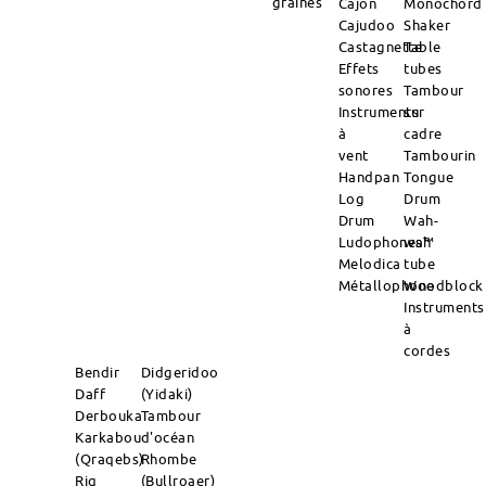
graines
Cajon
Monochord
Cajudoo
Shaker
Castagnette
Table
Effets
tubes
sonores
Tambour
Instruments
sur
à
cadre
vent
Tambourin
Handpan
Tongue
Log
Drum
Drum
Wah-
Ludophones™
wah
Melodica
tube
Métallophone
Woodblock
Instruments
à
cordes
Bendir
Didgeridoo
Daff
(Yidaki)
Derbouka
Tambour
Karkabou
d'océan
(Qraqebs)
Rhombe
Riq
(Bullroaer)