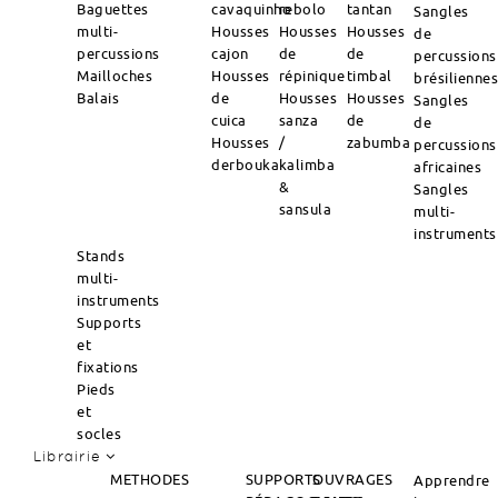
Baguettes
cavaquinho
rebolo
tantan
Sangles
multi-
Housses
Housses
Housses
de
percussions
cajon
de
de
percussions
Mailloches
Housses
répinique
timbal
brésilienne
Balais
de
Housses
Housses
Sangles
cuica
sanza
de
de
Housses
/
zabumba
percussions
derbouka
kalimba
africaines
&
Sangles
sansula
multi-
instruments
Stands
multi-
instruments
Supports
et
fixations
Pieds
et
socles
Librairie
METHODES
SUPPORTS
OUVRAGES
Apprendre