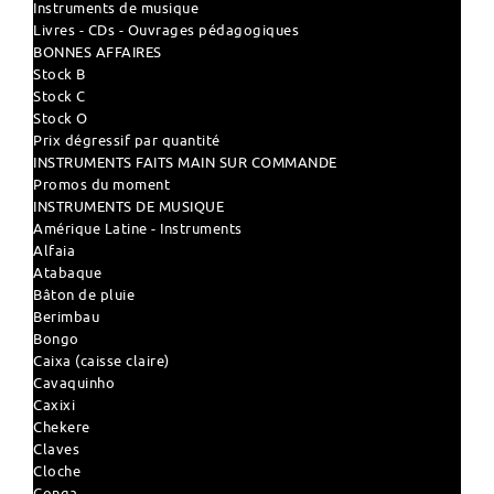
Instruments de musique
Livres - CDs - Ouvrages pédagogiques
BONNES AFFAIRES
Stock B
Stock C
Stock O
Prix dégressif par quantité
INSTRUMENTS FAITS MAIN SUR COMMANDE
Promos du moment
INSTRUMENTS DE MUSIQUE
Amérique Latine - Instruments
Alfaia
Atabaque
Bâton de pluie
Berimbau
Bongo
Caixa (caisse claire)
Cavaquinho
Caxixi
Chekere
Claves
Cloche
Conga