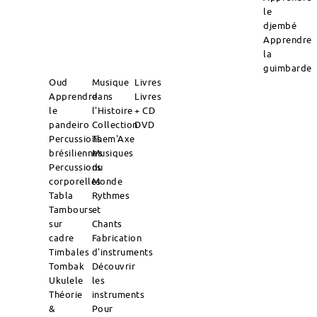
le
djembé
Apprendre
la
guimbarde
Oud
Musique
Livres
Apprendre
dans
Livres
le
l'Histoire
+ CD
pandeiro
Collection
DVD
Percussions
Them'Axe
brésiliennes
Musiques
Percussions
du
corporelles
Monde
Tabla
Rythmes
Tambours
et
sur
Chants
cadre
Fabrication
Timbales
d'instruments
Tombak
Découvrir
Ukulele
les
Théorie
instruments
&
Pour