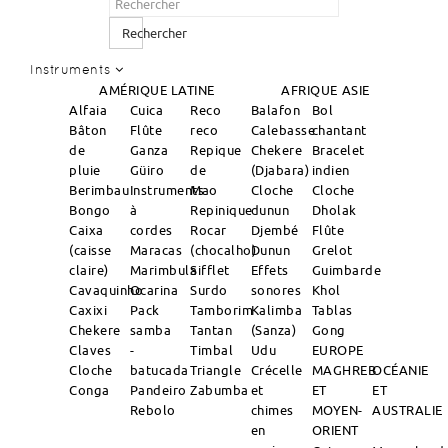
Rechercher
Instruments
AMÉRIQUE LATINE
AFRIQUE
ASIE
Alfaia
Cuica
Reco
Balafon
Bol
Bâton
Flûte
reco
Calebasse
chantant
de
Ganza
Repique
Chekere
Bracelet
pluie
Güiro
de
(Djabara)
indien
Berimbau
Instruments
Mao
Cloche
Cloche
Bongo
à
Repinique
dunun
Dholak
Caixa
cordes
Rocar
Djembé
Flûte
(caisse
Maracas
(chocalho)
Dunun
Grelot
claire)
Marimbula
Sifflet
Effets
Guimbarde
Cavaquinho
Ocarina
Surdo
sonores
Khol
Caxixi
Pack
Tamborim
Kalimba
Tablas
Chekere
samba
Tantan
(Sanza)
Gong
Claves
-
Timbal
Udu
EUROPE
Cloche
batucada
Triangle
Crécelle
MAGHREB
OCÉANIE
Conga
Pandeiro
Zabumba
et
ET
ET
Rebolo
chimes
MOYEN-
AUSTRALIE
en
ORIENT