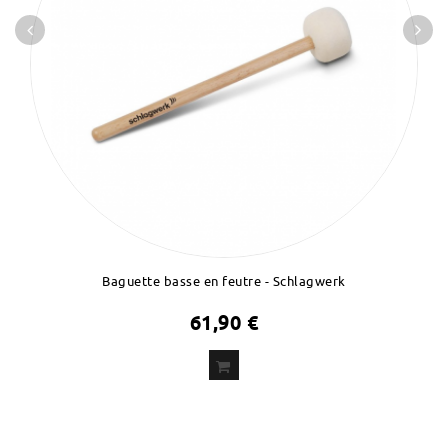
Baguette basse en feutre - Schlagwerk
61,90 €
ADD
TO CART