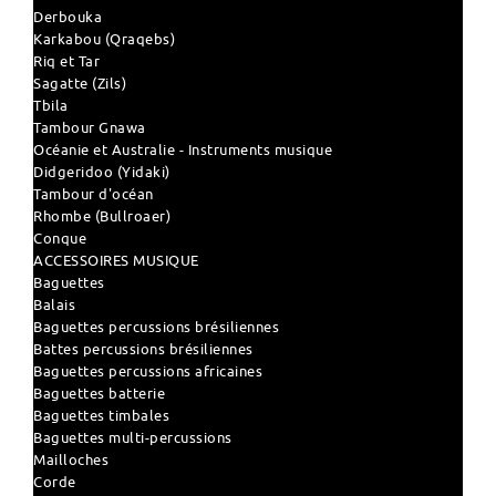
Derbouka
Karkabou (Qraqebs)
Riq et Tar
Sagatte (Zils)
Tbila
Tambour Gnawa
Océanie et Australie - Instruments musique
Didgeridoo (Yidaki)
Tambour d'océan
Rhombe (Bullroaer)
Conque
ACCESSOIRES MUSIQUE
Baguettes
Balais
Baguettes percussions brésiliennes
Battes percussions brésiliennes
Baguettes percussions africaines
Baguettes batterie
Baguettes timbales
Baguettes multi-percussions
Mailloches
Corde