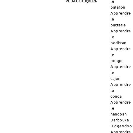
PÉDAGOGIQUES
DIVERS
le
balafon
Apprendre
la
batterie
Apprendre
le
bodhran
Apprendre
le
bongo
Apprendre
le
cajon
Apprendre
la
conga
Apprendre
le
handpan
Darbouka
Didgeridoo
Apprendre