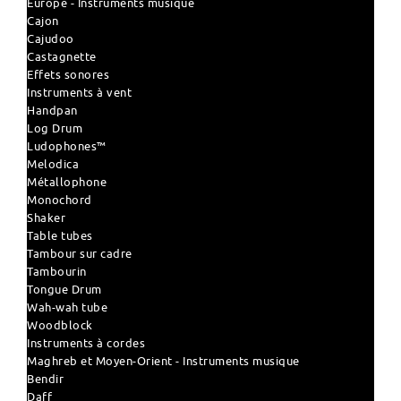
Europe - Instruments musique
Cajon
Cajudoo
Castagnette
Effets sonores
Instruments à vent
Handpan
Log Drum
Ludophones™
Melodica
Métallophone
Monochord
Shaker
Table tubes
Tambour sur cadre
Tambourin
Tongue Drum
Wah-wah tube
Woodblock
Instruments à cordes
Maghreb et Moyen-Orient - Instruments musique
Bendir
Daff