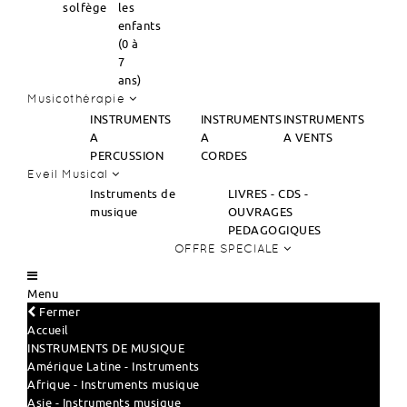
solfège
les
enfants
(0 à
7
ans)
Musicothérapie
INSTRUMENTS
INSTRUMENTS
INSTRUMENTS
A
A
A VENTS
PERCUSSION
CORDES
Eveil Musical
Instruments de
LIVRES - CDS -
musique
OUVRAGES
PEDAGOGIQUES
OFFRE SPECIALE
Menu
Fermer
Accueil
INSTRUMENTS DE MUSIQUE
Amérique Latine - Instruments
Afrique - Instruments musique
Asie - Instruments musique