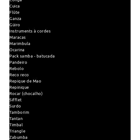
Cuica
Flûte
Ganza
Güiro
Instruments à cordes
Maracas
Marimbula
Ocarina
Pack samba - batucada
Pandeiro
Rebolo
Reco reco
Repique de Mao
Repinique
Rocar (chocalho)
Sifflet
Surdo
Tamborim
Tantan
Timbal
Triangle
Zabumba