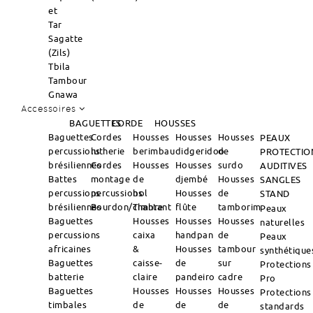
et
Tar
Sagatte
(Zils)
Tbila
Tambour
Gnawa
Accessoires
BAGUETTES
CORDE
HOUSSES
Baguettes
Cordes
Housses
Housses
Housses
PEAUX
percussions
lutherie
berimbau
didgeridoo
de
PROTECTIO
brésiliennes
Cordes
Housses
Housses
surdo
AUDITIVES
Battes
montage
de
djembé
Housses
SANGLES
percussions
percussions
bol
Housses
de
STAND
brésiliennes
Bourdon/Timbre
chantant
flûte
tamborim
Peaux
Baguettes
Housses
Housses
Housses
naturelles
percussions
caixa
handpan
de
Peaux
africaines
&
Housses
tambour
synthétique
Baguettes
caisse-
de
sur
Protections
batterie
claire
pandeiro
cadre
Pro
Baguettes
Housses
Housses
Housses
Protections
timbales
de
de
de
standards