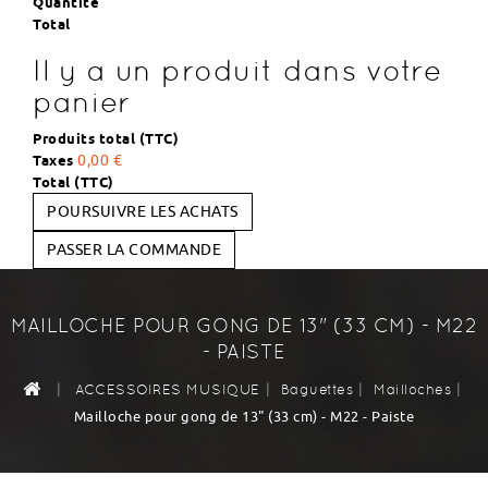
Quantité
Total
Il y a un produit dans votre
panier
Produits total (TTC)
Taxes
0,00 €
Total (TTC)
POURSUIVRE LES ACHATS
PASSER LA COMMANDE
MAILLOCHE POUR GONG DE 13" (33 CM) - M22
- PAISTE
|
|
|
|
ACCESSOIRES MUSIQUE
Baguettes
Mailloches
Mailloche pour gong de 13" (33 cm) - M22 - Paiste