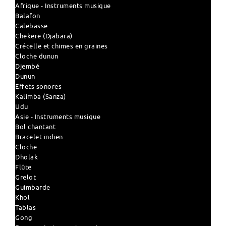
Afrique - Instruments musique
Balafon
Calebasse
Chekere (Djabara)
Crécelle et chimes en graines
Cloche dunun
Djembé
Dunun
Effets sonores
Kalimba (Sanza)
Udu
Asie - Instruments musique
Bol chantant
Bracelet indien
Cloche
Dholak
Flûte
Grelot
Guimbarde
Khol
Tablas
Gong