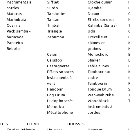
Instruments à
Sifflet
Cloche dunun
cordes
Surdo
Djembé
Maracas
Tamborim
Dunun
Marimbula
Tantan
Effets sonores
Ocarina
Timbal
Kalimba (Sanza)
Pack samba -
Triangle
Udu
batucada
Zabumba
Crécelle et
Pandeiro
chimes en
Rebolo
graines
Cajon
Monochord
Cajudoo
Shaker
Castagnette
Table tubes
Effets sonores
Tambour sur
Instruments à
cadre
vent
Tambourin
R
Handpan
Tongue Drum
S
Log Drum
Wah-wah tube
Ludophones™
Woodblock
Melodica
Instruments à
Métallophone
cordes
TTES
CORDE
HOUSSES
Cordes lutherie
Housses
Housses