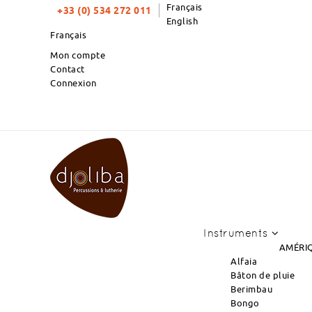
Français
+33 (0) 534 272 011
English
Français
Mon compte
Contact
Connexion
TOP PRODUITS DU MOIS : NOUVEL ARR
Instruments
AMÉRIQ
Alfaia
Bâton de pluie
Berimbau
Bongo