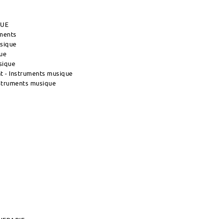
QUE
uments
usique
ue
sique
 - Instruments musique
nstruments musique