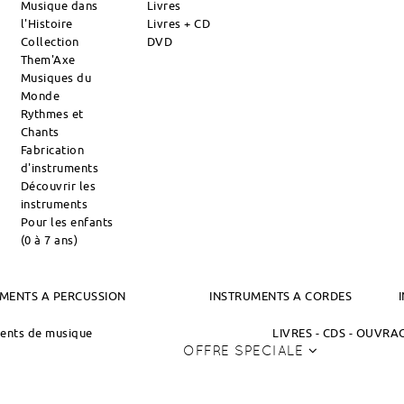
Musique dans
Livres
l'Histoire
Livres + CD
Collection
DVD
Them'Axe
Musiques du
Monde
Rythmes et
Chants
Fabrication
d'instruments
Découvrir les
instruments
Pour les enfants
(0 à 7 ans)
MENTS A PERCUSSION
INSTRUMENTS A CORDES
ments de musique
LIVRES - CDS - OUVR
OFFRE SPECIALE