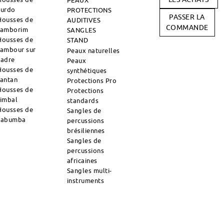
PEAUX
surdo
PROTECTIONS
PASSER LA
Housses de
AUDITIVES
COMMANDE
tamborim
SANGLES
Housses de
STAND
tambour sur
Peaux naturelles
cadre
Peaux
Housses de
synthétiques
tantan
Protections Pro
Housses de
Protections
timbal
standards
Housses de
Sangles de
zabumba
percussions
brésiliennes
Sangles de
percussions
africaines
Sangles multi-
instruments