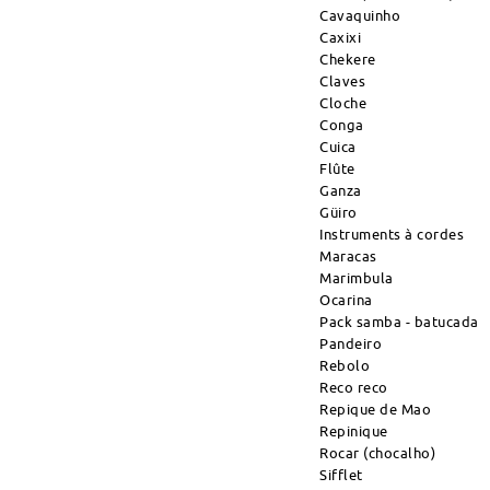
Cavaquinho
Caxixi
Chekere
Claves
Cloche
Conga
Cuica
Flûte
Ganza
Güiro
Instruments à cordes
Maracas
Marimbula
Ocarina
Pack samba - batucada
Pandeiro
Rebolo
Reco reco
Repique de Mao
Repinique
Rocar (chocalho)
Sifflet