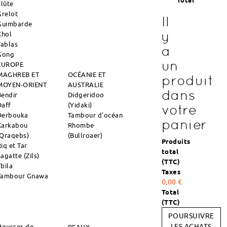
Total
Flûte
Grelot
Il
Guimbarde
y
Khol
Tablas
a
Gong
un
EUROPE
MAGHREB ET
OCÉANIE ET
produit
MOYEN-ORIENT
AUSTRALIE
dans
Bendir
Didgeridoo
Daff
(Yidaki)
votre
Derbouka
Tambour d'océan
panier
Karkabou
Rhombe
(Qraqebs)
(Bullroaer)
Produits
iq et Tar
total
agatte (Zils)
(TTC)
Tbila
Taxes
Tambour Gnawa
0,00 €
Total
(TTC)
POURSUIVRE
Housses de
LES ACHATS