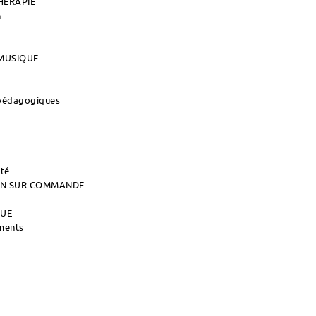
HERAPIE
n
MUSIQUE
 pédagogiques
ité
AIN SUR COMMANDE
QUE
uments