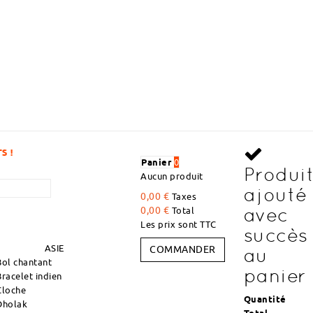
DÉCOUVREZ DES ARTICLES À DES PRIX 
Panier
0
Produi
Aucun produit
ajouté
0,00 €
Taxes
avec
0,00 €
Total
Les prix sont TTC
succès
ASIE
COMMANDER
au
Bol chantant
panier
Bracelet indien
Cloche
Quantité
Dholak