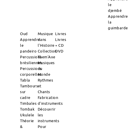
le
djembé
Apprendre
la
guimbarde
Oud
Musique
Livres
Apprendre
dans
Livres
le
l'Histoire
+ CD
pandeiro
Collection
DVD
Percussions
Them'Axe
brésiliennes
Musiques
Percussions
du
corporelles
Monde
Tabla
Rythmes
Tambours
et
sur
Chants
cadre
Fabrication
Timbales
d'instruments
Tombak
Découvrir
Ukulele
les
Théorie
instruments
&
Pour