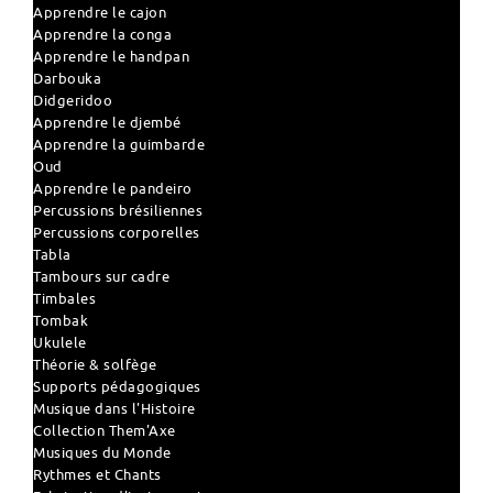
Apprendre le cajon
Apprendre la conga
Apprendre le handpan
Darbouka
Didgeridoo
Apprendre le djembé
Apprendre la guimbarde
Oud
Apprendre le pandeiro
Percussions brésiliennes
Percussions corporelles
Tabla
Tambours sur cadre
Timbales
Tombak
Ukulele
Théorie & solfège
Supports pédagogiques
Musique dans l'Histoire
Collection Them'Axe
Musiques du Monde
Rythmes et Chants