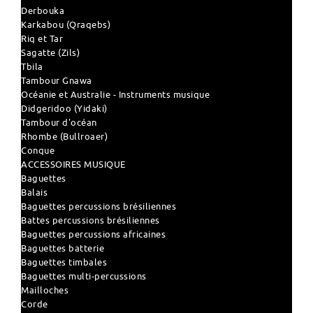
Derbouka
Karkabou (Qraqebs)
Riq et Tar
Sagatte (Zils)
Tbila
Tambour Gnawa
Océanie et Australie - Instruments musique
Didgeridoo (Yidaki)
Tambour d'océan
Rhombe (Bullroaer)
Conque
ACCESSOIRES MUSIQUE
Baguettes
Balais
Baguettes percussions brésiliennes
Battes percussions brésiliennes
Baguettes percussions africaines
Baguettes batterie
Baguettes timbales
Baguettes multi-percussions
Mailloches
Corde