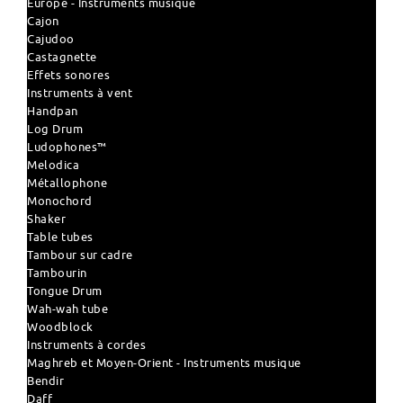
Europe - Instruments musique
Cajon
Cajudoo
Castagnette
Effets sonores
Instruments à vent
Handpan
Log Drum
Ludophones™
Melodica
Métallophone
Monochord
Shaker
Table tubes
Tambour sur cadre
Tambourin
Tongue Drum
Wah-wah tube
Woodblock
Instruments à cordes
Maghreb et Moyen-Orient - Instruments musique
Bendir
Daff