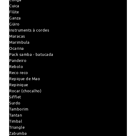
Cuica
Flûte
Ganza
Güiro
Instruments à cordes
Maracas
Marimbula
Ocarina
Pack samba - batucada
Pandeiro
Rebolo
Reco reco
Repique de Mao
Repinique
Rocar (chocalho)
Sifflet
Surdo
Tamborim
Tantan
Timbal
Triangle
Zabumba