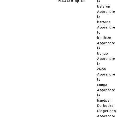
PÉDAGOGIQUES
DIVERS
le
balafon
Apprendre
la
batterie
Apprendre
le
bodhran
Apprendre
le
bongo
Apprendre
le
cajon
Apprendre
la
conga
Apprendre
le
handpan
Darbouka
Didgeridoo
Apprendre