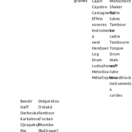
graines
Cajon
Monochord
Cajudoo
Shaker
Castagnette
Table
Effets
tubes
sonores
Tambour
Instruments
sur
à
cadre
vent
Tambourin
Handpan
Tongue
Log
Drum
Drum
Wah-
Ludophones™
wah
Melodica
tube
Métallophone
Woodblock
Instruments
à
cordes
Bendir
Didgeridoo
Daff
(Yidaki)
Derbouka
Tambour
Karkabou
d'océan
(Qraqebs)
Rhombe
Riq
(Bullroaer)