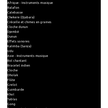
Afrique - Instruments musique
Balafon
Calebasse
Chekere (Djabara)
Crécelle et chimes en graines
Cloche dunun
Djembé
Dunun
Effets sonores
Kalimba (Sanza)
Udu
Asie - Instruments musique
Bol chantant
Bracelet indien
Cloche
Dholak
Flûte
Grelot
Guimbarde
Khol
Tablas
Gong