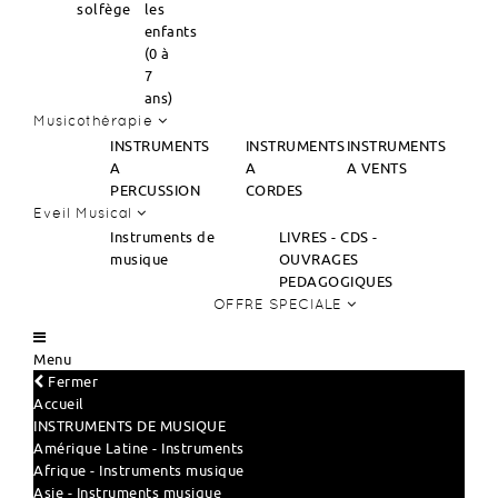
solfège
les
enfants
(0 à
7
ans)
Musicothérapie
INSTRUMENTS
INSTRUMENTS
INSTRUMENTS
A
A
A VENTS
PERCUSSION
CORDES
Eveil Musical
Instruments de
LIVRES - CDS -
musique
OUVRAGES
PEDAGOGIQUES
OFFRE SPECIALE
Menu
Fermer
Accueil
INSTRUMENTS DE MUSIQUE
Amérique Latine - Instruments
Afrique - Instruments musique
Asie - Instruments musique