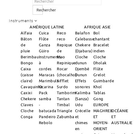
Rechercher
Instruments
AMÉRIQUE LATINE
AFRIQUE
ASIE
Alfaia
Cuica
Reco
Balafon
Bol
Bâton
Flûte
reco
Calebasse
chantant
de
Ganza
Repique
Chekere
Bracelet
pluie
Güiro
de
(Djabara)
indien
Berimbau
Instruments
Mao
Cloche
Cloche
Bongo
à
Repinique
dunun
Dholak
Caixa
cordes
Rocar
Djembé
Flûte
(caisse
Maracas
(chocalho)
Dunun
Grelot
claire)
Marimbula
Sifflet
Effets
Guimbarde
Cavaquinho
Ocarina
Surdo
sonores
Khol
Caxixi
Pack
Tamborim
Kalimba
Tablas
Chekere
samba
Tantan
(Sanza)
Gong
Claves
-
Timbal
Udu
EUROPE
Cloche
batucada
Triangle
Crécelle
MAGHREB
OCÉANIE
Conga
Pandeiro
Zabumba
et
ET
ET
Rebolo
chimes
MOYEN-
AUSTRALIE
en
ORIENT