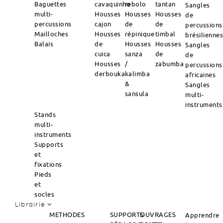
Baguettes
cavaquinho
rebolo
tantan
Sangles
multi-
Housses
Housses
Housses
de
percussions
cajon
de
de
percussions
Mailloches
Housses
répinique
timbal
brésilienne
Balais
de
Housses
Housses
Sangles
cuica
sanza
de
de
Housses
/
zabumba
percussions
derbouka
kalimba
africaines
&
Sangles
sansula
multi-
instruments
Stands
multi-
instruments
Supports
et
fixations
Pieds
et
socles
Librairie
METHODES
SUPPORTS
OUVRAGES
Apprendre