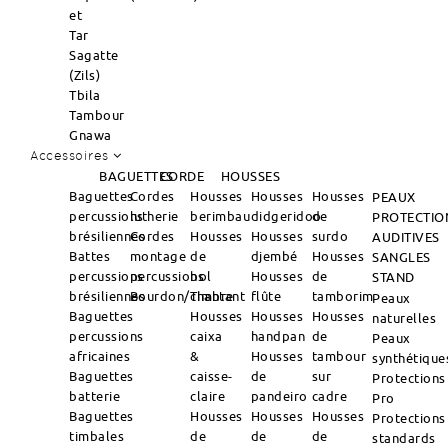
et
Tar
Sagatte
(Zils)
Tbila
Tambour
Gnawa
Accessoires
BAGUETTES
CORDE
HOUSSES
Baguettes
Cordes
Housses
Housses
Housses
PEAUX
percussions
lutherie
berimbau
didgeridoo
de
PROTECTIO
brésiliennes
Cordes
Housses
Housses
surdo
AUDITIVES
Battes
montage
de
djembé
Housses
SANGLES
percussions
percussions
bol
Housses
de
STAND
brésiliennes
Bourdon/Timbre
chantant
flûte
tamborim
Peaux
Baguettes
Housses
Housses
Housses
naturelles
percussions
caixa
handpan
de
Peaux
africaines
&
Housses
tambour
synthétique
Baguettes
caisse-
de
sur
Protections
batterie
claire
pandeiro
cadre
Pro
Baguettes
Housses
Housses
Housses
Protections
timbales
de
de
de
standards