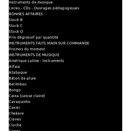
Instruments de musique
Livres - CDs - Ouvrages pédagogiques
BONNES AFFAIRES
Stock B
Stock C
Stock O
Prix dégressif par quantité
INSTRUMENTS FAITS MAIN SUR COMMANDE
Promos du moment
INSTRUMENTS DE MUSIQUE
Amérique Latine - Instruments
Alfaia
Atabaque
Bâton de pluie
Berimbau
Bongo
Caixa (caisse claire)
Cavaquinho
Caxixi
Chekere
Claves
Cloche
Conga