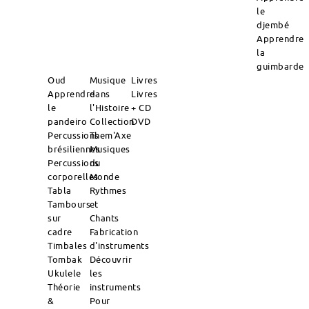
le
djembé
Apprendre
la
guimbarde
Oud
Musique
Livres
Apprendre
dans
Livres
le
l'Histoire
+ CD
pandeiro
Collection
DVD
Percussions
Them'Axe
brésiliennes
Musiques
Percussions
du
corporelles
Monde
Tabla
Rythmes
Tambours
et
sur
Chants
cadre
Fabrication
Timbales
d'instruments
Tombak
Découvrir
Ukulele
les
Théorie
instruments
&
Pour