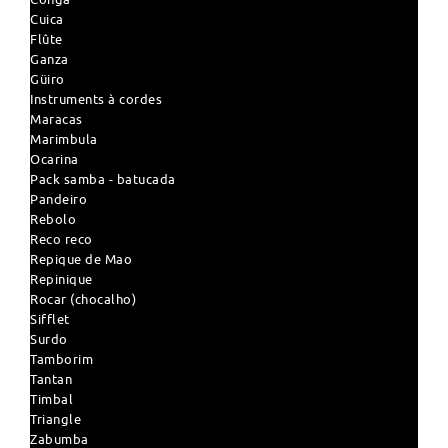
Cuica
Flûte
Ganza
Güiro
Instruments à cordes
Maracas
Marimbula
Ocarina
Pack samba - batucada
Pandeiro
Rebolo
Reco reco
Repique de Mao
Repinique
Rocar (chocalho)
Sifflet
Surdo
Tamborim
Tantan
Timbal
Triangle
Zabumba