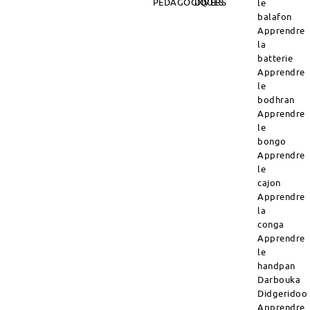
PÉDAGOGIQUES
DIVERS
le
balafon
Apprendre
la
batterie
Apprendre
le
bodhran
Apprendre
le
bongo
Apprendre
le
cajon
Apprendre
la
conga
Apprendre
le
handpan
Darbouka
Didgeridoo
Apprendre