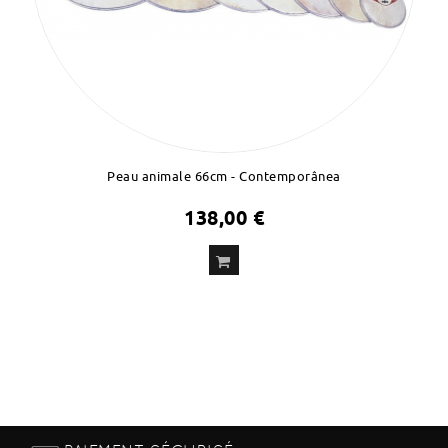
Peau animale 66cm - Contemporânea
138,00 €
ADD
TO CART