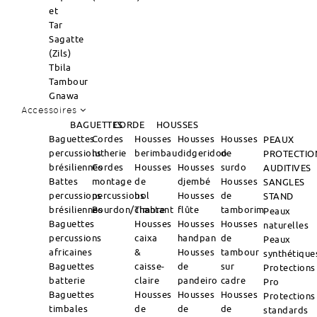
et
Tar
Sagatte
(Zils)
Tbila
Tambour
Gnawa
Accessoires
BAGUETTES
CORDE
HOUSSES
Baguettes
Cordes
Housses
Housses
Housses
PEAUX
percussions
lutherie
berimbau
didgeridoo
de
PROTECTIO
brésiliennes
Cordes
Housses
Housses
surdo
AUDITIVES
Battes
montage
de
djembé
Housses
SANGLES
percussions
percussions
bol
Housses
de
STAND
brésiliennes
Bourdon/Timbre
chantant
flûte
tamborim
Peaux
Baguettes
Housses
Housses
Housses
naturelles
percussions
caixa
handpan
de
Peaux
africaines
&
Housses
tambour
synthétique
Baguettes
caisse-
de
sur
Protections
batterie
claire
pandeiro
cadre
Pro
Baguettes
Housses
Housses
Housses
Protections
timbales
de
de
de
standards