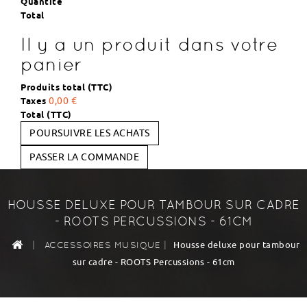
Quantité
Total
Il y a un produit dans votre
panier
Produits total (TTC)
Taxes
0,00 €
Total (TTC)
POURSUIVRE LES ACHATS
PASSER LA COMMANDE
HOUSSE DELUXE POUR TAMBOUR SUR CADRE
- ROOTS PERCUSSIONS - 61CM
|
|
Housse deluxe pour tambour
ACCESSOIRES MUSIQUE
sur cadre - ROOTS Percussions - 61cm