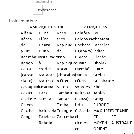
Rechercher
Instruments
AMÉRIQUE LATINE
AFRIQUE
ASIE
Alfaia
Cuica
Reco
Balafon
Bol
Bâton
Flûte
reco
Calebasse
chantant
de
Ganza
Repique
Chekere
Bracelet
pluie
Güiro
de
(Djabara)
indien
Berimbau
Instruments
Mao
Cloche
Cloche
Bongo
à
Repinique
dunun
Dholak
Caixa
cordes
Rocar
Djembé
Flûte
(caisse
Maracas
(chocalho)
Dunun
Grelot
claire)
Marimbula
Sifflet
Effets
Guimbarde
Cavaquinho
Ocarina
Surdo
sonores
Khol
Caxixi
Pack
Tamborim
Kalimba
Tablas
Chekere
samba
Tantan
(Sanza)
Gong
Claves
-
Timbal
Udu
EUROPE
Cloche
batucada
Triangle
Crécelle
MAGHREB
OCÉANIE
Conga
Pandeiro
Zabumba
et
ET
ET
Rebolo
chimes
MOYEN-
AUSTRALIE
en
ORIENT