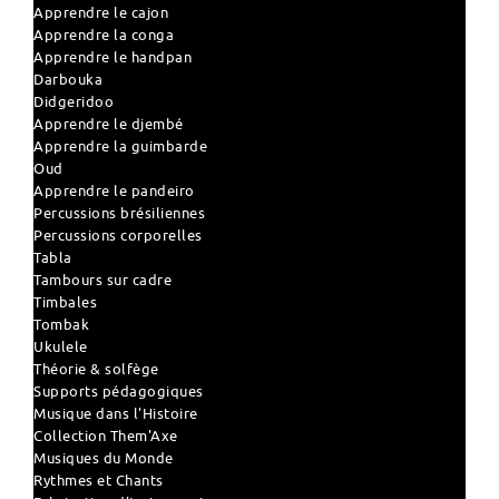
Apprendre le cajon
Apprendre la conga
Apprendre le handpan
Darbouka
Didgeridoo
Apprendre le djembé
Apprendre la guimbarde
Oud
Apprendre le pandeiro
Percussions brésiliennes
Percussions corporelles
Tabla
Tambours sur cadre
Timbales
Tombak
Ukulele
Théorie & solfège
Supports pédagogiques
Musique dans l'Histoire
Collection Them'Axe
Musiques du Monde
Rythmes et Chants