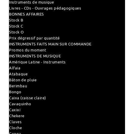
Instruments de musique
Livres - CDs - Ouvrages pédagogiques
BONNES AFFAIRES
Stock B
Stock C
Stock O
Prix dégressif par quantité
INSTRUMENTS FAITS MAIN SUR COMMANDE
Promos du moment
INSTRUMENTS DE MUSIQUE
Amérique Latine - Instruments
Alfaia
Atabaque
Bâton de pluie
Berimbau
Bongo
Caixa (caisse claire)
Cavaquinho
Caxixi
Chekere
Claves
Cloche
Conga