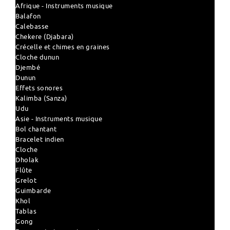
Afrique - Instruments musique
Balafon
Calebasse
Chekere (Djabara)
Crécelle et chimes en graines
Cloche dunun
Djembé
Dunun
Effets sonores
Kalimba (Sanza)
Udu
Asie - Instruments musique
Bol chantant
Bracelet indien
Cloche
Dholak
Flûte
Grelot
Guimbarde
Khol
Tablas
Gong