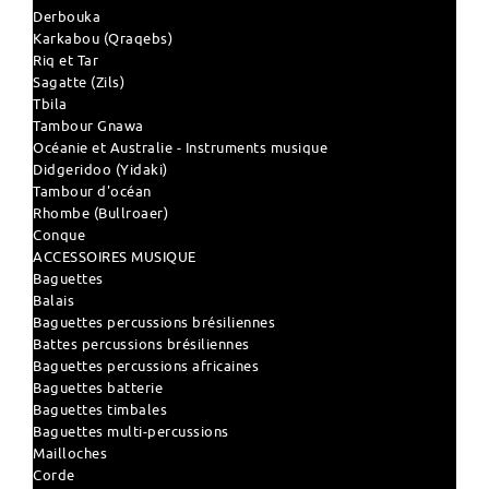
Derbouka
Karkabou (Qraqebs)
Riq et Tar
Sagatte (Zils)
Tbila
Tambour Gnawa
Océanie et Australie - Instruments musique
Didgeridoo (Yidaki)
Tambour d'océan
Rhombe (Bullroaer)
Conque
ACCESSOIRES MUSIQUE
Baguettes
Balais
Baguettes percussions brésiliennes
Battes percussions brésiliennes
Baguettes percussions africaines
Baguettes batterie
Baguettes timbales
Baguettes multi-percussions
Mailloches
Corde