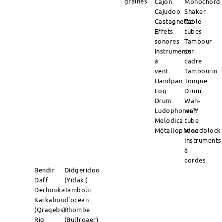
graines
Cajon
Monochord
Cajudoo
Shaker
Castagnette
Table
Effets
tubes
sonores
Tambour
Instruments
sur
à
cadre
vent
Tambourin
Handpan
Tongue
Log
Drum
Drum
Wah-
Ludophones™
wah
Melodica
tube
Métallophone
Woodblock
Instruments
à
cordes
Bendir
Didgeridoo
Daff
(Yidaki)
Derbouka
Tambour
Karkabou
d'océan
(Qraqebs)
Rhombe
Riq
(Bullroaer)