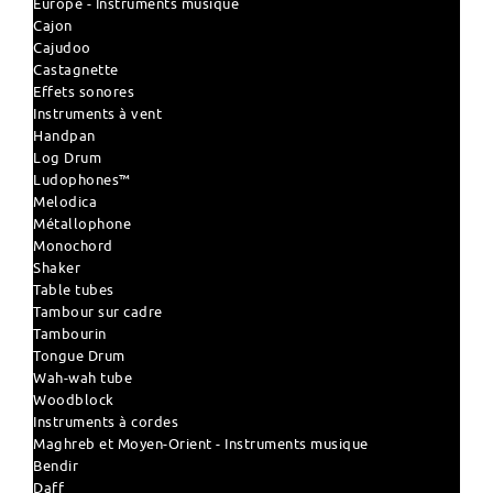
Europe - Instruments musique
Cajon
Cajudoo
Castagnette
Effets sonores
Instruments à vent
Handpan
Log Drum
Ludophones™
Melodica
Métallophone
Monochord
Shaker
Table tubes
Tambour sur cadre
Tambourin
Tongue Drum
Wah-wah tube
Woodblock
Instruments à cordes
Maghreb et Moyen-Orient - Instruments musique
Bendir
Daff