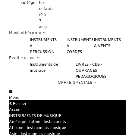
solfège
les
enfants
(0 à
7
ans)
Musicothérapie
INSTRUMENTS
INSTRUMENTS
INSTRUMENTS
A
A
A VENTS
PERCUSSION
CORDES
Eveil Musical
Instruments de
LIVRES - CDS -
musique
OUVRAGES
PEDAGOGIQUES
OFFRE SPECIALE
Menu
Fermer
Accueil
INSTRUMENTS DE MUSIQUE
Amérique Latine - Instruments
Afrique - Instruments musique
Asie - Instruments musique