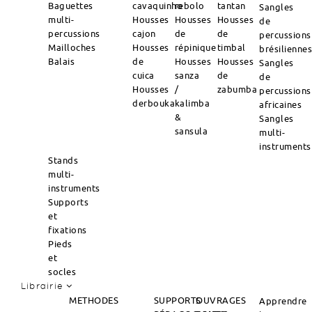
Baguettes
cavaquinho
rebolo
tantan
Sangles
multi-
Housses
Housses
Housses
de
percussions
cajon
de
de
percussions
Mailloches
Housses
répinique
timbal
brésilienne
Balais
de
Housses
Housses
Sangles
cuica
sanza
de
de
Housses
/
zabumba
percussions
derbouka
kalimba
africaines
&
Sangles
sansula
multi-
instruments
Stands
multi-
instruments
Supports
et
fixations
Pieds
et
socles
Librairie
METHODES
SUPPORTS
OUVRAGES
Apprendre