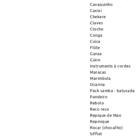
Cavaquinho
Caxixi
Chekere
Claves
Cloche
Conga
Cuica
Flûte
Ganza
Güiro
Instruments à cordes
Maracas
Marimbula
Ocarina
Pack samba - batucada
Pandeiro
Rebolo
Reco reco
Repique de Mao
Repinique
Rocar (chocalho)
Sifflet