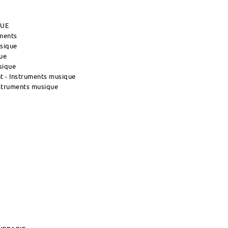
QUE
uments
usique
ue
sique
 - Instruments musique
nstruments musique