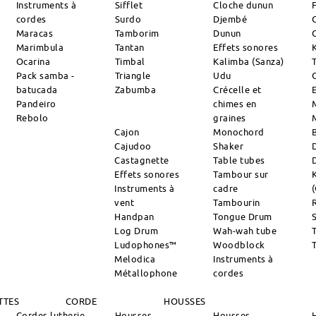
Instruments à
Sifflet
Cloche dunun
cordes
Surdo
Djembé
Maracas
Tamborim
Dunun
Marimbula
Tantan
Effets sonores
Ocarina
Timbal
Kalimba (Sanza)
Pack samba -
Triangle
Udu
batucada
Zabumba
Crécelle et
Pandeiro
chimes en
Rebolo
graines
Cajon
Monochord
Cajudoo
Shaker
Castagnette
Table tubes
Effets sonores
Tambour sur
Instruments à
cadre
vent
Tambourin
R
Handpan
Tongue Drum
S
Log Drum
Wah-wah tube
Ludophones™
Woodblock
Melodica
Instruments à
Métallophone
cordes
TTES
CORDE
HOUSSES
Cordes lutherie
Housses
Housses