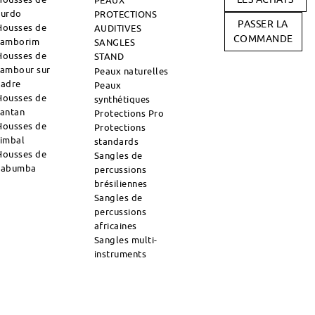
PEAUX
surdo
PROTECTIONS
PASSER LA
Housses de
AUDITIVES
COMMANDE
tamborim
SANGLES
Housses de
STAND
tambour sur
Peaux naturelles
cadre
Peaux
Housses de
synthétiques
tantan
Protections Pro
Housses de
Protections
timbal
standards
Housses de
Sangles de
zabumba
percussions
brésiliennes
Sangles de
percussions
africaines
Sangles multi-
instruments