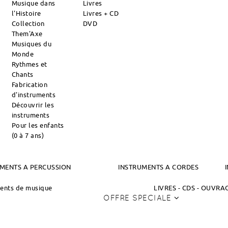
Musique dans
Livres
l'Histoire
Livres + CD
Collection
DVD
Them'Axe
Musiques du
Monde
Rythmes et
Chants
Fabrication
d'instruments
Découvrir les
instruments
Pour les enfants
(0 à 7 ans)
MENTS A PERCUSSION
INSTRUMENTS A CORDES
ments de musique
LIVRES - CDS - OUVR
OFFRE SPECIALE