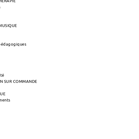
HERAPIE
n
MUSIQUE
 pédagogiques
ité
AIN SUR COMMANDE
QUE
uments