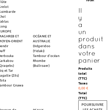
Total
Flûte
Grelot
Il
Guimbarde
y
Khol
Tablas
a
Gong
un
EUROPE
MAGHREB ET
OCÉANIE ET
produit
MOYEN-ORIENT
AUSTRALIE
dans
Bendir
Didgeridoo
Daff
(Yidaki)
votre
Derbouka
Tambour d'océan
panier
Karkabou
Rhombe
(Qraqebs)
(Bullroaer)
Produits
iq et Tar
total
agatte (Zils)
(TTC)
Tbila
Taxes
Tambour Gnawa
0,00 €
Total
(TTC)
POURSUIVRE
Housses de
LES ACHATS