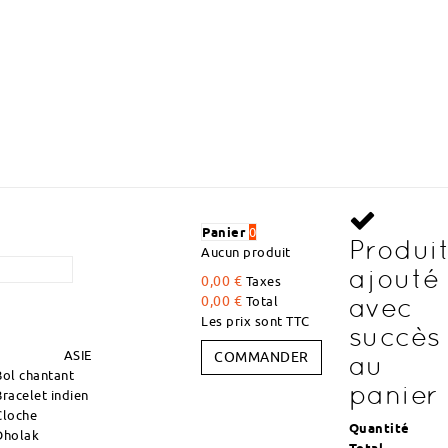
DÉCOUVREZ DES ARTICLES À DES PRIX DÉGRES
Panier
0
Produi
Aucun produit
ajouté
0,00 €
Taxes
avec
0,00 €
Total
Les prix sont TTC
succès
ASIE
COMMANDER
au
Bol chantant
panier
Bracelet indien
Cloche
Quantité
Dholak