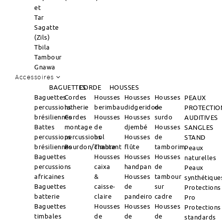
et
Tar
Sagatte
(Zils)
Tbila
Tambour
Gnawa
Accessoires
BAGUETTES
CORDE
HOUSSES
Baguettes
Cordes
Housses
Housses
Housses
PEAUX
percussions
lutherie
berimbau
didgeridoo
de
PROTECTIO
brésiliennes
Cordes
Housses
Housses
surdo
AUDITIVES
Battes
montage
de
djembé
Housses
SANGLES
percussions
percussions
bol
Housses
de
STAND
brésiliennes
Bourdon/Timbre
chantant
flûte
tamborim
Peaux
Baguettes
Housses
Housses
Housses
naturelles
percussions
caixa
handpan
de
Peaux
africaines
&
Housses
tambour
synthétique
Baguettes
caisse-
de
sur
Protections
batterie
claire
pandeiro
cadre
Pro
Baguettes
Housses
Housses
Housses
Protections
timbales
de
de
de
standards