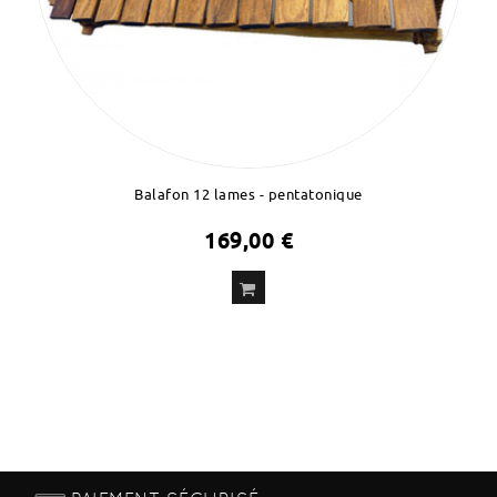
Balafon 12 lames - pentatonique
169,00 €
ADD
TO CART