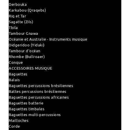
Derbouka
Karkabou (Qraqebs)
Riq et Tar
Sagatte (Zils)
Tbila
Tambour Gnawa
Océanie et Australie - Instruments musique
Didgeridoo (Yidaki)
Tambour d'océan
Rhombe (Bullroaer)
Conque
ACCESSOIRES MUSIQUE
Baguettes
Balais
Baguettes percussions brésiliennes
Battes percussions brésiliennes
Baguettes percussions africaines
Baguettes batterie
Baguettes timbales
Baguettes multi-percussions
Mailloches
Corde