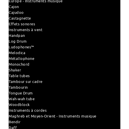
Europe - Instruments musique
Cajon
Cajudoo
Castagnette
Effets sonores
Instruments à vent
Handpan
Log Drum
Ludophones™
Melodica
Métallophone
Monochord
Shaker
Table tubes
Tambour sur cadre
Tambourin
Tongue Drum
Wah-wah tube
Woodblock
Instruments à cordes
Maghreb et Moyen-Orient - Instruments musique
Bendir
Daff