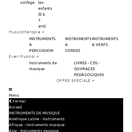
solfège
les
enfants
(0 à
7
ans)
Musicothérapie
INSTRUMENTS
INSTRUMENTS
INSTRUMENTS
A
A
A VENTS
PERCUSSION
CORDES
Eveil Musical
Instruments de
LIVRES - CDS -
musique
OUVRAGES
PEDAGOGIQUES
OFFRE SPECIALE
Menu
Fermer
Accueil
INSTRUMENTS DE MUSIQUE
Amérique Latine - Instruments
Afrique - Instruments musique
Asie - Instruments musique