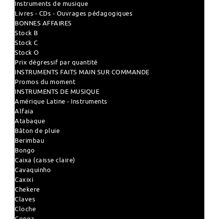
Instruments de musique
Livres - CDs - Ouvrages pédagogiques
BONNES AFFAIRES
Stock B
Stock C
Stock O
Prix dégressif par quantité
INSTRUMENTS FAITS MAIN SUR COMMANDE
Promos du moment
INSTRUMENTS DE MUSIQUE
Amérique Latine - Instruments
Alfaia
Atabaque
Bâton de pluie
Berimbau
Bongo
Caixa (caisse claire)
Cavaquinho
Caxixi
Chekere
Claves
Cloche
Conga