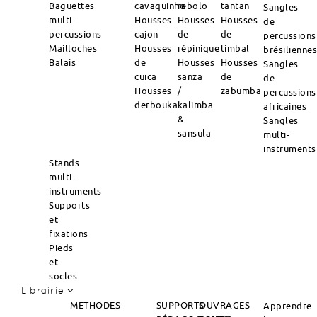
Baguettes
cavaquinho
rebolo
tantan
Sangles
multi-
Housses
Housses
Housses
de
percussions
cajon
de
de
percussions
Mailloches
Housses
répinique
timbal
brésilienne
Balais
de
Housses
Housses
Sangles
cuica
sanza
de
de
Housses
/
zabumba
percussions
derbouka
kalimba
africaines
&
Sangles
sansula
multi-
instruments
Stands
multi-
instruments
Supports
et
fixations
Pieds
et
socles
Librairie
METHODES
SUPPORTS
OUVRAGES
Apprendre