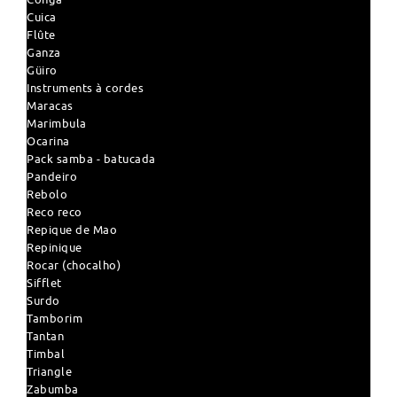
Cuica
Flûte
Ganza
Güiro
Instruments à cordes
Maracas
Marimbula
Ocarina
Pack samba - batucada
Pandeiro
Rebolo
Reco reco
Repique de Mao
Repinique
Rocar (chocalho)
Sifflet
Surdo
Tamborim
Tantan
Timbal
Triangle
Zabumba