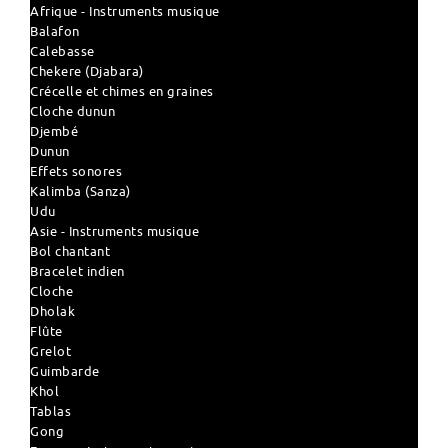
Afrique - Instruments musique
Balafon
Calebasse
Chekere (Djabara)
Crécelle et chimes en graines
Cloche dunun
Djembé
Dunun
Effets sonores
Kalimba (Sanza)
Udu
Asie - Instruments musique
Bol chantant
Bracelet indien
Cloche
Dholak
Flûte
Grelot
Guimbarde
Khol
Tablas
Gong