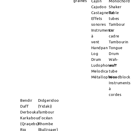
graines
Cajon
Monochord
Cajudoo
Shaker
Castagnette
Table
Effets
tubes
sonores
Tambour
Instruments
sur
à
cadre
vent
Tambourin
Handpan
Tongue
Log
Drum
Drum
Wah-
Ludophones™
wah
Melodica
tube
Métallophone
Woodblock
Instruments
à
cordes
Bendir
Didgeridoo
Daff
(Yidaki)
Derbouka
Tambour
Karkabou
d'océan
(Qraqebs)
Rhombe
Riq
(Bullroaer)