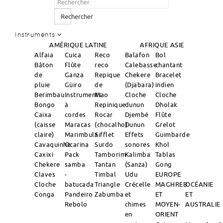
Rechercher
Instruments
AMÉRIQUE LATINE
AFRIQUE
ASIE
Alfaia
Cuica
Reco
Balafon
Bol
Bâton
Flûte
reco
Calebasse
chantant
de
Ganza
Repique
Chekere
Bracelet
pluie
Güiro
de
(Djabara)
indien
Berimbau
Instruments
Mao
Cloche
Cloche
Bongo
à
Repinique
dunun
Dholak
Caixa
cordes
Rocar
Djembé
Flûte
(caisse
Maracas
(chocalho)
Dunun
Grelot
claire)
Marimbula
Sifflet
Effets
Guimbarde
Cavaquinho
Ocarina
Surdo
sonores
Khol
Caxixi
Pack
Tamborim
Kalimba
Tablas
Chekere
samba
Tantan
(Sanza)
Gong
Claves
-
Timbal
Udu
EUROPE
Cloche
batucada
Triangle
Crécelle
MAGHREB
OCÉANIE
Conga
Pandeiro
Zabumba
et
ET
ET
Rebolo
chimes
MOYEN-
AUSTRALIE
en
ORIENT