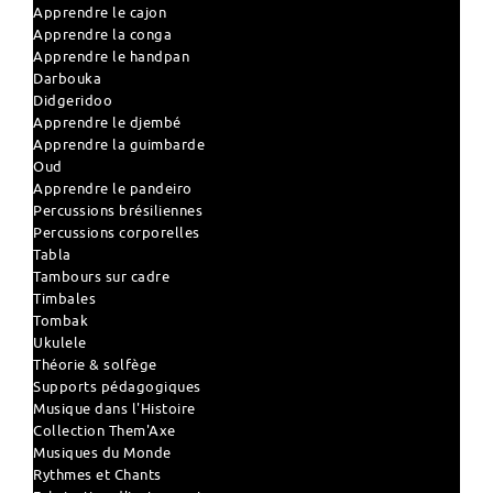
Apprendre le cajon
Apprendre la conga
Apprendre le handpan
Darbouka
Didgeridoo
Apprendre le djembé
Apprendre la guimbarde
Oud
Apprendre le pandeiro
Percussions brésiliennes
Percussions corporelles
Tabla
Tambours sur cadre
Timbales
Tombak
Ukulele
Théorie & solfège
Supports pédagogiques
Musique dans l'Histoire
Collection Them'Axe
Musiques du Monde
Rythmes et Chants