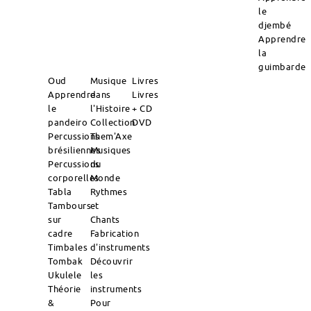
le
djembé
Apprendre
la
guimbarde
Oud
Musique
Livres
Apprendre
dans
Livres
le
l'Histoire
+ CD
pandeiro
Collection
DVD
Percussions
Them'Axe
brésiliennes
Musiques
Percussions
du
corporelles
Monde
Tabla
Rythmes
Tambours
et
sur
Chants
cadre
Fabrication
Timbales
d'instruments
Tombak
Découvrir
Ukulele
les
Théorie
instruments
&
Pour