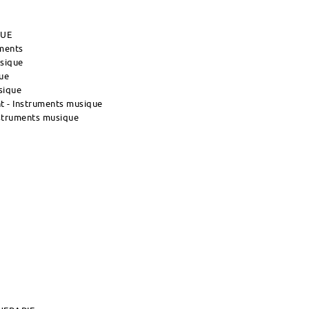
QUE
uments
usique
ue
sique
 - Instruments musique
nstruments musique