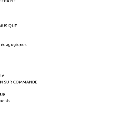
HERAPIE
n
MUSIQUE
 pédagogiques
ité
AIN SUR COMMANDE
QUE
uments