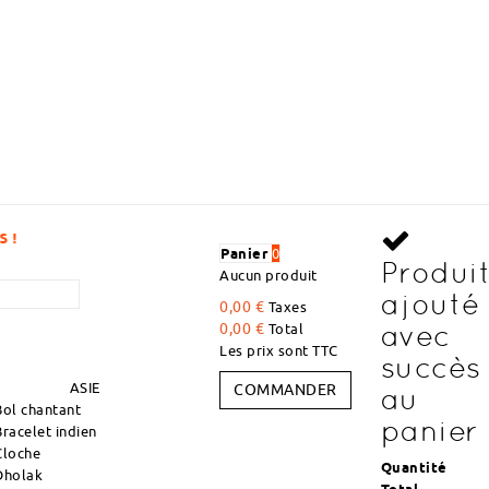
DÉCOUVREZ DES ARTICLES À 
Panier
0
Produi
Aucun produit
ajouté
0,00 €
Taxes
avec
0,00 €
Total
Les prix sont TTC
succès
ASIE
COMMANDER
au
Bol chantant
panier
Bracelet indien
Cloche
Quantité
Dholak