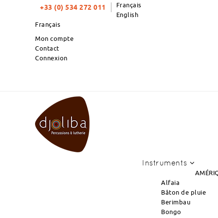
Français
+33 (0) 534 272 011
English
Français
Mon compte
Contact
Connexion
TOP PRODUITS DU MOIS : N
Instruments
AMÉRIQ
Alfaia
Bâton de pluie
Berimbau
Bongo