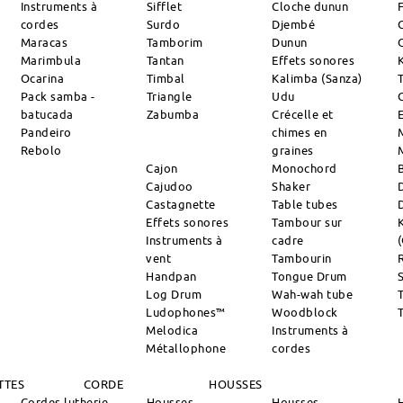
Instruments à
Sifflet
Cloche dunun
cordes
Surdo
Djembé
Maracas
Tamborim
Dunun
Marimbula
Tantan
Effets sonores
Ocarina
Timbal
Kalimba (Sanza)
Pack samba -
Triangle
Udu
batucada
Zabumba
Crécelle et
Pandeiro
chimes en
Rebolo
graines
Cajon
Monochord
Cajudoo
Shaker
Castagnette
Table tubes
Effets sonores
Tambour sur
Instruments à
cadre
vent
Tambourin
R
Handpan
Tongue Drum
S
Log Drum
Wah-wah tube
Ludophones™
Woodblock
Melodica
Instruments à
Métallophone
cordes
TTES
CORDE
HOUSSES
Cordes lutherie
Housses
Housses