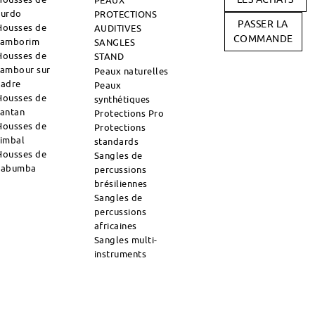
PEAUX
surdo
PROTECTIONS
PASSER LA
Housses de
AUDITIVES
COMMANDE
tamborim
SANGLES
Housses de
STAND
tambour sur
Peaux naturelles
cadre
Peaux
Housses de
synthétiques
tantan
Protections Pro
Housses de
Protections
timbal
standards
Housses de
Sangles de
zabumba
percussions
brésiliennes
Sangles de
percussions
africaines
Sangles multi-
instruments