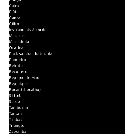
Cuica
Flûte
Ganza
Güiro
Instruments à cordes
Maracas
Marimbula
Ocarina
Pack samba - batucada
Pandeiro
Rebolo
Reco reco
Repique de Mao
Repinique
Rocar (chocalho)
Sifflet
Surdo
Tamborim
Tantan
Timbal
Triangle
Zabumba