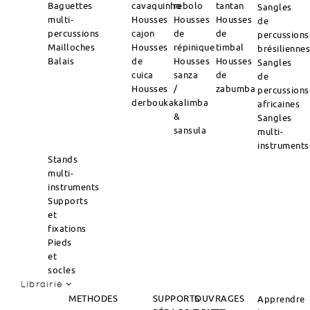
Baguettes
cavaquinho
rebolo
tantan
Sangles
multi-
Housses
Housses
Housses
de
percussions
cajon
de
de
percussions
Mailloches
Housses
répinique
timbal
brésilienne
Balais
de
Housses
Housses
Sangles
cuica
sanza
de
de
Housses
/
zabumba
percussions
derbouka
kalimba
africaines
&
Sangles
sansula
multi-
instruments
Stands
multi-
instruments
Supports
et
fixations
Pieds
et
socles
Librairie
METHODES
SUPPORTS
OUVRAGES
Apprendre