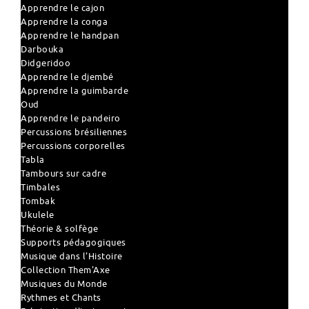
Apprendre le cajon
Apprendre la conga
Apprendre le handpan
Darbouka
Didgeridoo
Apprendre le djembé
Apprendre la guimbarde
Oud
Apprendre le pandeiro
Percussions brésiliennes
Percussions corporelles
Tabla
Tambours sur cadre
Timbales
Tombak
Ukulele
Théorie & solfège
Supports pédagogiques
Musique dans l'Histoire
Collection Them'Axe
Musiques du Monde
Rythmes et Chants