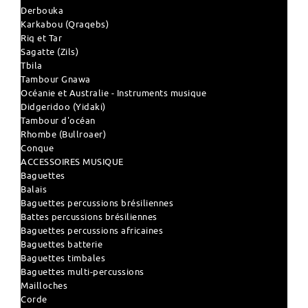
Derbouka
Karkabou (Qraqebs)
Riq et Tar
Sagatte (Zils)
Tbila
Tambour Gnawa
Océanie et Australie - Instruments musique
Didgeridoo (Yidaki)
Tambour d'océan
Rhombe (Bullroaer)
Conque
ACCESSOIRES MUSIQUE
Baguettes
Balais
Baguettes percussions brésiliennes
Battes percussions brésiliennes
Baguettes percussions africaines
Baguettes batterie
Baguettes timbales
Baguettes multi-percussions
Mailloches
Corde