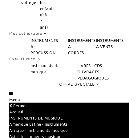
solfège
les
enfants
(0 à
7
ans)
Musicothérapie
INSTRUMENTS
INSTRUMENTS
INSTRUMENTS
A
A
A VENTS
PERCUSSION
CORDES
Eveil Musical
Instruments de
LIVRES - CDS -
musique
OUVRAGES
PEDAGOGIQUES
OFFRE SPECIALE
Menu
Fermer
Accueil
INSTRUMENTS DE MUSIQUE
Amérique Latine - Instruments
Afrique - Instruments musique
Asie - Instruments musique