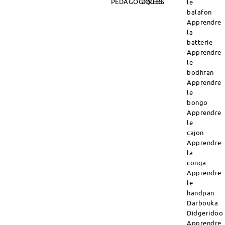
PÉDAGOGIQUES
DIVERS
le
balafon
Apprendre
la
batterie
Apprendre
le
bodhran
Apprendre
le
bongo
Apprendre
le
cajon
Apprendre
la
conga
Apprendre
le
handpan
Darbouka
Didgeridoo
Apprendre