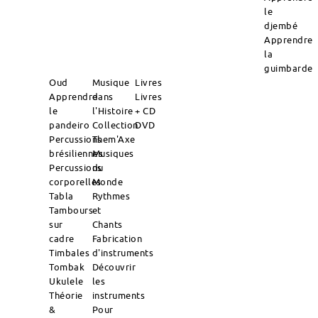
le
djembé
Apprendre
la
guimbarde
Oud
Musique
Livres
Apprendre
dans
Livres
le
l'Histoire
+ CD
pandeiro
Collection
DVD
Percussions
Them'Axe
brésiliennes
Musiques
Percussions
du
corporelles
Monde
Tabla
Rythmes
Tambours
et
sur
Chants
cadre
Fabrication
Timbales
d'instruments
Tombak
Découvrir
Ukulele
les
Théorie
instruments
&
Pour