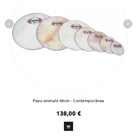
Peau animale 66cm - Contemporânea
138,00 €
ADD
TO CART