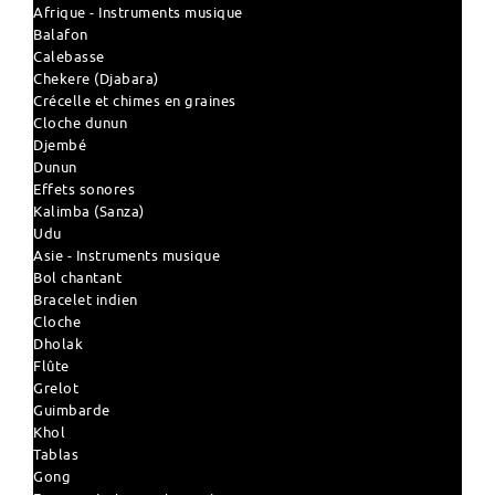
Afrique - Instruments musique
Balafon
Calebasse
Chekere (Djabara)
Crécelle et chimes en graines
Cloche dunun
Djembé
Dunun
Effets sonores
Kalimba (Sanza)
Udu
Asie - Instruments musique
Bol chantant
Bracelet indien
Cloche
Dholak
Flûte
Grelot
Guimbarde
Khol
Tablas
Gong