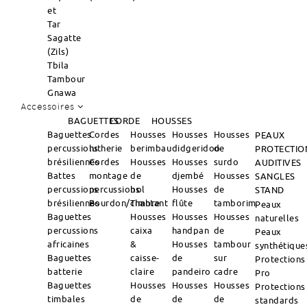
et
Tar
Sagatte
(Zils)
Tbila
Tambour
Gnawa
Accessoires
BAGUETTES
CORDE
HOUSSES
Baguettes
Cordes
Housses
Housses
Housses
PEAUX
percussions
lutherie
berimbau
didgeridoo
de
PROTECTIO
brésiliennes
Cordes
Housses
Housses
surdo
AUDITIVES
Battes
montage
de
djembé
Housses
SANGLES
percussions
percussions
bol
Housses
de
STAND
brésiliennes
Bourdon/Timbre
chantant
flûte
tamborim
Peaux
Baguettes
Housses
Housses
Housses
naturelles
percussions
caixa
handpan
de
Peaux
africaines
&
Housses
tambour
synthétique
Baguettes
caisse-
de
sur
Protections
batterie
claire
pandeiro
cadre
Pro
Baguettes
Housses
Housses
Housses
Protections
timbales
de
de
de
standards