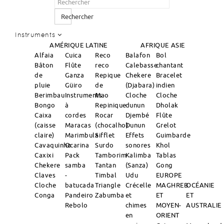
Rechercher
Instruments
AMÉRIQUE LATINE
AFRIQUE
ASIE
Alfaia
Cuica
Reco
Balafon
Bol
Bâton
Flûte
reco
Calebasse
chantant
de
Ganza
Repique
Chekere
Bracelet
pluie
Güiro
de
(Djabara)
indien
Berimbau
Instruments
Mao
Cloche
Cloche
Bongo
à
Repinique
dunun
Dholak
Caixa
cordes
Rocar
Djembé
Flûte
(caisse
Maracas
(chocalho)
Dunun
Grelot
claire)
Marimbula
Sifflet
Effets
Guimbarde
Cavaquinho
Ocarina
Surdo
sonores
Khol
Caxixi
Pack
Tamborim
Kalimba
Tablas
Chekere
samba
Tantan
(Sanza)
Gong
Claves
-
Timbal
Udu
EUROPE
Cloche
batucada
Triangle
Crécelle
MAGHREB
OCÉANIE
Conga
Pandeiro
Zabumba
et
ET
ET
Rebolo
chimes
MOYEN-
AUSTRALIE
en
ORIENT