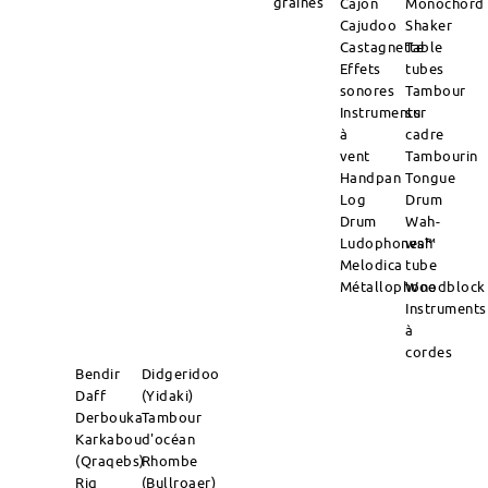
graines
Cajon
Monochord
Cajudoo
Shaker
Castagnette
Table
Effets
tubes
sonores
Tambour
Instruments
sur
à
cadre
vent
Tambourin
Handpan
Tongue
Log
Drum
Drum
Wah-
Ludophones™
wah
Melodica
tube
Métallophone
Woodblock
Instruments
à
cordes
Bendir
Didgeridoo
Daff
(Yidaki)
Derbouka
Tambour
Karkabou
d'océan
(Qraqebs)
Rhombe
Riq
(Bullroaer)