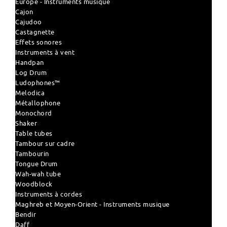
Europe - Instruments musique
Cajon
Cajudoo
Castagnette
Effets sonores
Instruments à vent
Handpan
Log Drum
Ludophones™
Melodica
Métallophone
Monochord
Shaker
Table tubes
Tambour sur cadre
Tambourin
Tongue Drum
Wah-wah tube
Woodblock
Instruments à cordes
Maghreb et Moyen-Orient - Instruments musique
Bendir
Daff