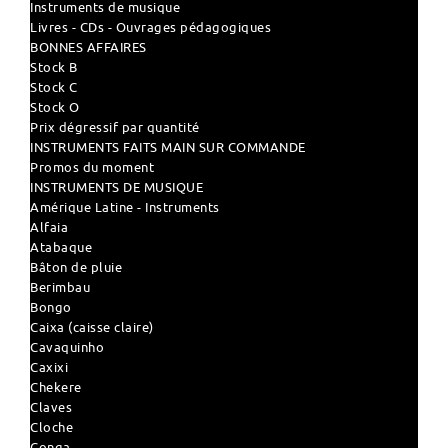
Instruments de musique
Livres - CDs - Ouvrages pédagogiques
BONNES AFFAIRES
Stock B
Stock C
Stock O
Prix dégressif par quantité
INSTRUMENTS FAITS MAIN SUR COMMANDE
Promos du moment
INSTRUMENTS DE MUSIQUE
Amérique Latine - Instruments
Alfaia
Atabaque
Bâton de pluie
Berimbau
Bongo
Caixa (caisse claire)
Cavaquinho
Caxixi
Chekere
Claves
Cloche
Conga